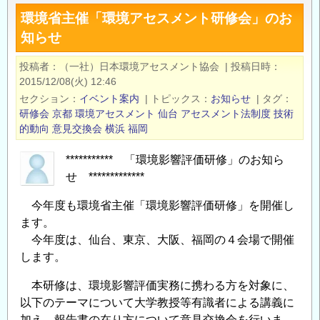
工
環境省主催「環境アセスメント研修会」のお
学
知らせ
会】
2026
投稿者
（一社）日本環境アセスメント協会
|
投稿日時
年
2015/12/08(火) 12:46
7
セクション
イベント案内
|
トピックス
お知らせ
|
タグ
月
研修会
京都
環境アセスメント
仙台
アセスメント法制度
技術
7
的動向
意見交換会
横浜
福岡
日
*********** 「環境影響評価研修」のお知ら
（火）
せ *************
開
催
今年度も環境省主催「環境影響評価研修」を開催し
_
ます。
第
今年度は、仙台、東京、大阪、福岡の４会場で開催
61
します。
回
本研修は、環境影響評価実務に携わる方を対象に、
地
以下のテーマについて大学教授等有識者による講義に
盤
加え、報告書の在り方について意見交換会を行いま