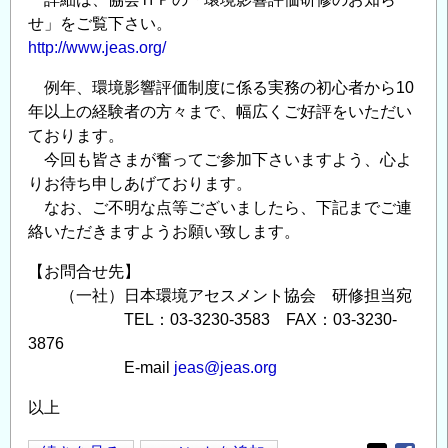
の
せ」をご覧下さい。
ご
http://www.jeas.org/
案
内
例年、環境影響評価制度に係る実務の初心者から10
（ハ
年以上の経験者の方々まで、幅広くご好評をいただい
イ
ております。
ブ
今回も皆さまが奮ってご参加下さいますよう、心よ
りお待ち申しあげております。
リ
なお、ご不明な点等ございましたら、下記までご連
ッ
絡いただきますようお願い致します。
ド
開
【お問合せ先】
催）
（一社）日本環境アセスメント協会 研修担当宛
の
TEL：03-3230-3583 FAX：03-3230-
3876
E-mail
jeas@jeas.org
以上