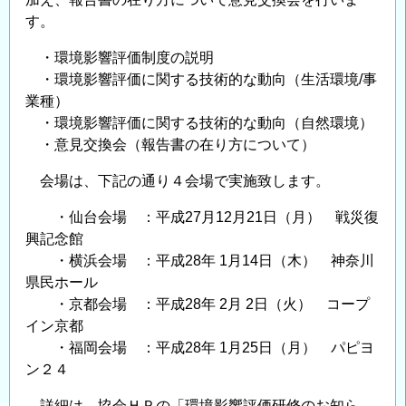
工
す。
学
研
・環境影響評価制度の説明
究
・環境影響評価に関する技術的な動向（生活環境/事
発
業種）
表
・環境影響評価に関する技術的な動向（自然環境）
会
・意見交換会（報告書の在り方について）
『ダ
会場は、下記の通り４会場で実施致します。
イ
バ
・仙台会場 ：平成27月12月21日（月） 戦災復
ー
興記念館
シ
・横浜会場 ：平成28年 1月14日（木） 神奈川
テ
県民ホール
ィ
・京都会場 ：平成28年 2月 2日（火） コープ
関
イン京都
連
・福岡会場 ：平成28年 1月25日（月） パピヨ
行
ン２４
事』
詳細は、協会ＨＰの「環境影響評価研修のお知ら