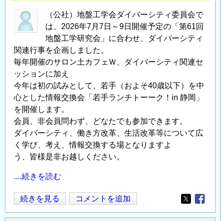
（公社）地盤工学会ダイバーシティ委員会で
は、2026年7月7日～9日開催予定の「第61回
地盤工学研究会」に合わせ、ダイバーシティ
関連行事を企画しました。
毎年開催のサロン土カフェＷ、ダイバーシティ関連セ
ッションに加え
今年は初の試みとして、若手（およそ40歳以下）を中
心とした情報交換会「若手ランチトーーク！in 静岡」
を開催します。
会員、非会員問わず、どなたでも参加できます。
ダイバーシティ、働き方改革、生活改革等について広
く学び、考え、情報交換する場となりますよ
う、皆様是非お越しください。
....続きを読む
【地
続きを見る
コメントを追加
Opens in
Opens
盤