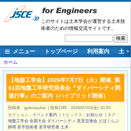
メ
イ
ン
このサイトは土木学会が運営する土木技
コ
術者のための情報交流サイトです。
ン
検
テ
索
ン
メインナビゲーション
メニュー
トップページ
利用案内
土木
>
ツ
に
パ
ホーム
移
ン
動
く
【地盤工学会】2026年7月7日（火）開催_第
ず
61回地盤工学研究発表会『ダイバーシティ関
連行事』のご案内（ハイブリッド開催）
投稿者
jgskosyukai
|
投稿日時
2026/07/03(金) 10:03
セクション
イベント案内
|
トピックス
お知らせ
|
タグ
地盤工学会
全国大会
ダイバーシティ
意見交換会
どぼくらぶ
静岡
若手技術者
若手研究者
土木