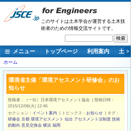
メ
イ
ン
このサイトは土木学会が運営する土木技
コ
術者のための情報交流サイトです。
ン
検
テ
索
ン
メインナビゲーション
メニュー
トップページ
利用案内
土木
>
ツ
に
パ
ホーム
移
ン
動
く
環境省主催「環境アセスメント研修会」のお
ず
知らせ
投稿者
（一社）日本環境アセスメント協会
|
投稿日時
2015/12/08(火) 12:46
セクション
イベント案内
|
トピックス
お知らせ
|
タグ
研修会
京都
環境アセスメント
仙台
アセスメント法制度
技術
的動向
意見交換会
横浜
福岡