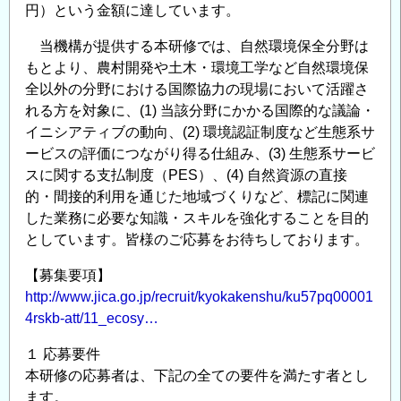
震
円）という金額に達しています。
技
当機構が提供する本研修では、自然環境保全分野は
術
もとより、農村開発や土木・環境工学など自然環境保
～
全以外の分野における国際協力の現場において活躍さ
2D
れる方を対象に、(1) 当該分野にかかる国際的な議論・
か
イニシアティブの動向、(2) 環境認証制度など生態系サ
ら
ービスの評価につながり得る仕組み、(3) 生態系サービ
5D
スに関する支払制度（PES）、(4) 自然資源の直接
へ
的・間接的利用を通じた地域づくりなど、標記に関連
～」
した業務に必要な知識・スキルを強化することを目的
の
としています。皆様のご応募をお待ちしております。
【募集要項】
http://www.jica.go.jp/recruit/kyokakenshu/ku57pq00001
4rskb-att/11_ecosy…
１ 応募要件
本研修の応募者は、下記の全ての要件を満たす者とし
ます。