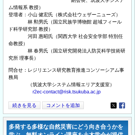
副会長、筑波大学システ
ム情報系 教授）
登壇者：小山 健宏氏（株式会社ウェザーニューズ）
林 勲男氏（国立民族学博物館 超域フィール
ド科学研究部 教授）
河田 惠昭氏（関西大学 社会安全学部 特別任
命教授）
林 春男氏（国立研究開発法人防災科学技術研
究所 理事長）
問合せ：レジリエンス研究教育推進コンソーシアム事
務局
（筑波大学システム情報エリア支援室）
r2ec-contact@risk.tsukuba.ac.jp
Joint
続きを見る
コメントを追加
Opens in
Opens
Seminar
減
多発する多様な自然災害にどう向き合うかを
災・
学ぶ 無料オンライン講座を土木学会が提供