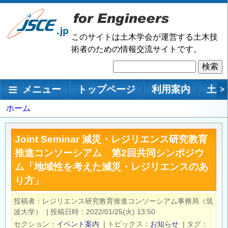
メ
イ
ン
このサイトは土木学会が運営する土木技
コ
術者のための情報交流サイトです。
ン
検
テ
索
ン
メインナビゲーション
メニュー
トップページ
利用案内
土木
>
ツ
に
パ
ホーム
移
ン
動
く
Joint Seminar 減災・レジリエンス研究教育
ず
推進コンソーシアム 第2回共同シンポジウ
ム「地域性を考えた減災・レジリエンスのあ
り方」
投稿者
レジリエンス研究教育推進コンソーシアム事務局（筑
波大学）
|
投稿日時
2022/01/25(火) 13:50
セクション
イベント案内
|
トピックス
お知らせ
|
タグ