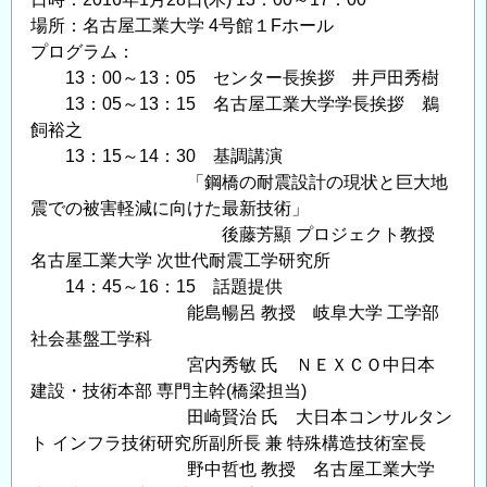
ら
場所：名古屋工業大学 4号館１Fホール
考
プログラム：
え
13：00～13：05 センター長挨拶 井戸田秀樹
る
13：05～13：15 名古屋工業大学学長挨拶 鵜
減
飼裕之
災・
13：15～14：30 基調講演
防
「鋼橋の耐震設計の現状と巨大地
災」
震での被害軽減に向けた最新技術」
の
後藤芳顯 プロジェクト教授
ご
名古屋工業大学 次世代耐震工学研究所
案
14：45～16：15 話題提供
内
能島暢呂 教授 岐阜大学 工学部
の
社会基盤工学科
宮内秀敏 氏 ＮＥＸＣＯ中日本
建設・技術本部 専門主幹(橋梁担当)
田崎賢治 氏 大日本コンサルタン
ト インフラ技術研究所副所長 兼 特殊構造技術室長
野中哲也 教授 名古屋工業大学