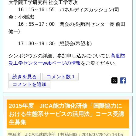
大学院工学研究科 社会工学専攻
16：15～16：55 パネルディスカッション(司
会：小畑誠)
16：55～17：00 閉会の挨拶(副センター長 前田
健一)
17：30～19：30 懇親会(希望者)
シンポジウムの詳細、参加申し込みについては
高度防
災工学センターwebページの情報
をご覧ください
シ
続きを見る
コメント数 1
Opens in
Opens
ン
コメントを追加
ポ
ジ
2015年度 JICA能力強化研修「国際協力に
ウ
おける生態系サービスの活用法」コース受講
ム
生募集
「災
害
投稿者
JICA地球環境部
|
投稿日時
2015/07/28(火) 16:05