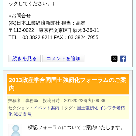
ックしてください。）
づ
く
○お問合せ
り
(株)日本工業経済新聞社 担当：高瀬
に
〒113-0022 東京都文京区千駄木3-36-11
向
TEL：03-3822-9211 FAX：03-3824-7955
け
て」
2013
続きを見る
コメントを追加
開
Opens in
Opens
国
催
土
の
2013政産学合同国土強靭化フォーラムのご案
強
お
内
靭
知
化
ら
投稿者
事務局
|
投稿日時
2013/02/26(火) 09:36
フ
せ
セクション
イベント案内
|
タグ
国土強靭化
インフラ老朽
ォ
の
化
減災
防災
ー
ラ
標記フォーラムについてご案内いたします。
ム