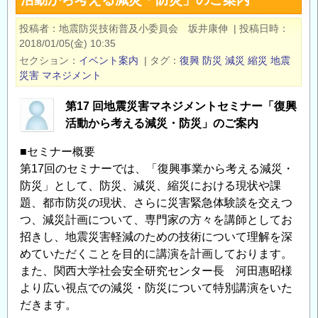
多
た
様
減
投稿者
地震防災技術普及小委員会 坂井康伸
|
投稿日時
な
災・
2018/01/05(金) 10:35
自
レ
セクション
イベント案内
|
タグ
復興
防災
減災
縮災
地震
然
ジ
災害
マネジメント
災
リ
第17 回地震災害マネジメントセミナー「復興
害
エ
活動から考える減災・防災」のご案内
に
ン
ど
ス
■セミナー概要
う
の
第17回のセミナーでは、「復興事業から考える減災・
向
あ
防災」として、防災、減災、縮災における現状や課
き
り
題、都市防災の現状、さらに災害緊急体験談を交えつ
合
方」
つ、減災計画について、専門家の方々を講師としてお
う
の
招きし、地震災害軽減のための技術について理解を深
か
めていただくことを目的に講演を計画しております。
を
また、関西大学社会安全研究センター長 河田惠昭様
学
より広い視点での減災・防災について特別講演をいた
ぶ
だきます。