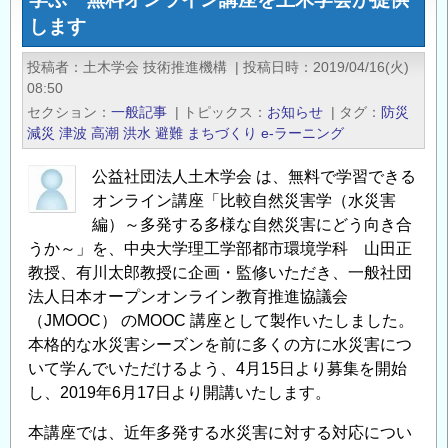
レ
します
ジ
リ
投稿者
土木学会 技術推進機構
|
投稿日時
2019/04/16(火)
エ
08:50
ン
セクション
一般記事
|
トピックス
お知らせ
|
タグ
防災
ス
減災
津波
高潮
洪水
避難
まちづくり
e-ラーニング
研
究
公益社団法人土木学会 は、無料で学習できる
オンライン講座「比較自然災害学（水災害
教
編）～多発する多様な自然災害にどう向き合
育
うか～」を、中央大学理工学部都市環境学科 山田正
推
教授、有川太郎教授に企画・監修いただき、一般社団
進
法人日本オープンオンライン教育推進協議会
コ
（JMOOC） のMOOC 講座として製作いたしました。
ン
本格的な水災害シーズンを前に多くの方に水災害につ
ソ
いて学んでいただけるよう、4月15日より募集を開始
ー
し、2019年6月17日より開講いたします。
シ
ア
本講座では、近年多発する水災害に対する対応につい