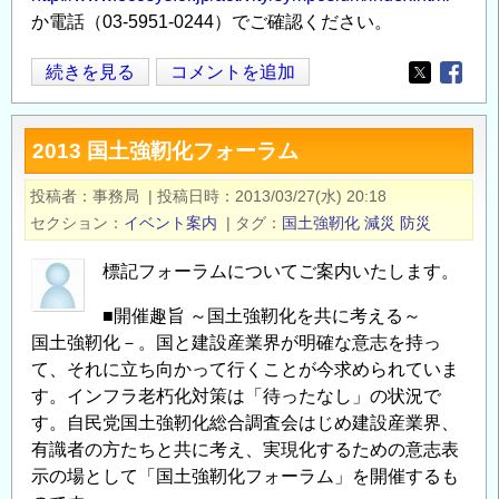
か電話（03-5951-0244）でご確認ください。
「国
続きを見る
コメントを追加
Opens in
Opens
際
フ
2013 国土強靭化フォーラム
ォ
ー
投稿者
事務局
|
投稿日時
2013/03/27(水) 20:18
ラ
セクション
イベント案内
|
タグ
国土強靭化
減災
防災
ム
グ
標記フォーラムについてご案内いたします。
レ
■開催趣旨 ～国土強靭化を共に考える～
ー
国土強靭化－。国と建設産業界が明確な意志を持っ
イ
て、それに立ち向かって行くことが今求められていま
ン
す。インフラ老朽化対策は「待ったなし」の状況で
フ
す。自民党国土強靭化総合調査会はじめ建設産業界、
ラ
有識者の方たちと共に考え、実現化するための意志表
か
示の場として「国土強靭化フォーラム」を開催するも
ら