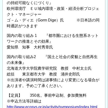
の持続可能なくにづくり』
欧州環境庁 ＥＵ域内環境・政策・経済分析プロジェ
クト・マネージャー
ゴ－ム・ディエ（Gorm Dige）氏 ※日本語の同
時通訳がつきます
国内の取り組み 1 『都市圏における生態系ネット
ワークの推進とその効果』
愛知県 知事 大村秀章氏
国内の取り組み2 『国土と社会の変貌と自然再生
の未来像』
北海道大学大学院農学研究院 教授 中村太士氏
総括 東京都市大学 教授 涌井史郎氏
※出演者や講演時間は諸事情により変更になる場合が
あります。予めご了承ください。
【定員】 350名。事前申込制、参加費無料
※申込方法等詳細は
http://www.ecosys.or.jp/activity/symposium/index.html