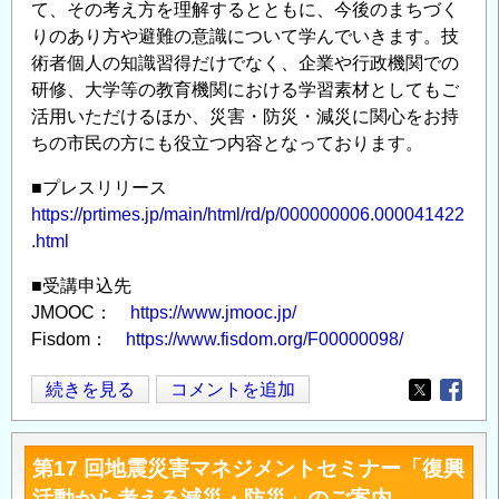
ム
て、その考え方を理解するとともに、今後のまちづく
第
りのあり方や避難の意識について学んでいきます。技
2
術者個人の知識習得だけでなく、企業や行政機関での
回
研修、大学等の教育機関における学習素材としてもご
共
活用いただけるほか、災害・防災・減災に関心をお持
ちの市民の方にも役立つ内容となっております。
同
シ
■プレスリリース
ン
https://prtimes.jp/main/html/rd/p/000000006.000041422
ポ
.html
ジ
ウ
■受講申込先
ム
JMOOC：
https://www.jmooc.jp/
「地
Fisdom：
https://www.fisdom.org/F00000098/
域
多
続きを見る
コメントを追加
性
Opens in
Opens
発
を
す
考
第17 回地震災害マネジメントセミナー「復興
る
え
活動から考える減災・防災」のご案内