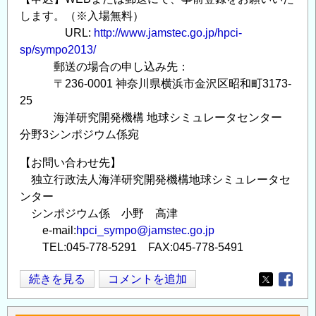
します。（※入場無料）
URL:
http://www.jamstec.go.jp/hpci-
sp/sympo2013/
郵送の場合の申し込み先：
〒236-0001 神奈川県横浜市金沢区昭和町3173-
25
海洋研究開発機構 地球シミュレータセンター
分野3シンポジウム係宛
【お問い合わせ先】
独立行政法人海洋研究開発機構地球シミュレータセ
ンター
シンポジウム係 小野 高津
e-mail:
hpci_sympo@jamstec.go.jp
TEL:045-778-5291 FAX:045-778-5491
HPCI
続きを見る
コメントを追加
Opens in
Opens
戦
略