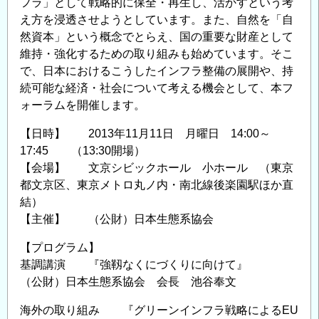
フラ」として戦略的に保全・再生し、活かすという考
動
え方を浸透させようとしています。また、自然を「自
予
然資本」という概念でとらえ、国の重要な財産として
測」
維持・強化するための取り組みも始めています。そこ
で、日本におけるこうしたインフラ整備の展開や、持
シ
続可能な経済・社会について考える機会として、本フ
ン
ォーラムを開催します。
ポ
ジ
【日時】 2013年11月11日 月曜日 14:00～
ウ
17:45 （13:30開場）
ム
【会場】 文京シビックホール 小ホール （東京
開
都文京区、東京メトロ丸ノ内・南北線後楽園駅ほか直
催
結）
の
【主催】 （公財）日本生態系協会
ご
【プログラム】
案
基調講演 『強靱なくにづくりに向けて』
内
（公財）日本生態系協会 会長 池谷奉文
の
海外の取り組み 『グリーンインフラ戦略によるEU