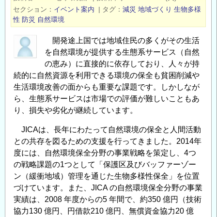
か
セクション
イベント案内
|
タグ
減災
地域づくり
生物多様
ら
性
防災
自然環境
イ
ン
開発途上国では地域住民の多くがその生活
フ
を自然環境が提供する生態系サービス（自然
ラ
の恵み）に直接的に依存しており、人々が持
を
続的に自然資源を利用できる環境の保全も貧困削減や
生活環境改善の面からも重要な課題です。しかしなが
護
ら、生態系サービスは市場での評価が難しいこともあ
り
り、損失や劣化が継続しています。
続
け
JICAは、長年にわたって自然環境の保全と人間活動
る
との共存を図るための支援を行ってきました。2014年
構
度には、自然環境保全分野の事業戦略を策定し、4つ
造
の戦略課題の1つとして「保護区及びバッファーゾー
工
ン（緩衝地域）管理を通じた生物多様性保全」を位置
学
づけています。また、JICA の自然環境保全分野の事業
の
実績は、2008 年度からの5 年間で、約350 億円（技術
耐
協力130 億円、円借款210 億円、無償資金協力20 億