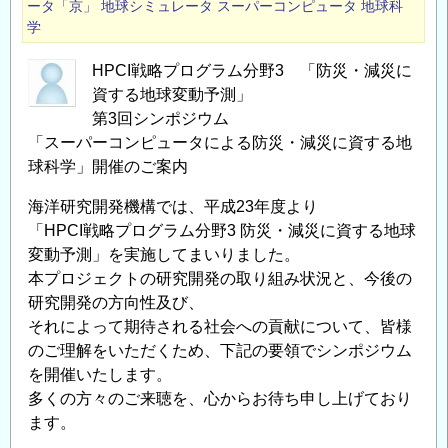
際
ータ「京」
地球シミュレータ
スーパーコンピュータ
地球科
学
協
力
HPCI戦略プログラム分野3 「防災・減災に
に
資する地球変動予測」
お
第3回シンポジウム
け
「スーパーコンピュータによる防災・減災に資する地
る
球科学」開催のご案内
生
態
海洋研究開発機構では、平成23年度より
系
「HPCI戦略プログラム分野3 防災・減災に資する地球
サ
変動予測」を実施してまいりました。
本プロジェクトの研究開発の取り組み状況と、今後の
ー
研究開発の方向性及び、
ビ
それによって期待される社会への貢献について、皆様
ス
のご理解をいただくため、下記の要領でシンポジウム
の
を開催いたします。
活
多くの方々のご来聴を、心からお待ち申し上げており
用
ます。
法」