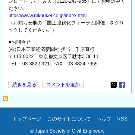
ンロードしてＦＡＸ（0120-247-955）にてお申込みく
ださい。
https://www.nikoukei.co.jp/index.html
（お知らせ欄の「国土強靭化フォーラム開催」をクリ
ックしてください。）
■お問合せ
(株)日本工業経済新聞社 担当：千原直行
〒113-0022 東京都文京区千駄木3-36-11
TEL：03-3822-9211 FAX：03-3824-7955
2013
続きを見る
コメントを追加
Opens in
Opens
政
産
学
合
Secondary
トップページ
このサイトについて
ヘルプ
RSS
同
menu
国
© Japan Society of Civil Engineers