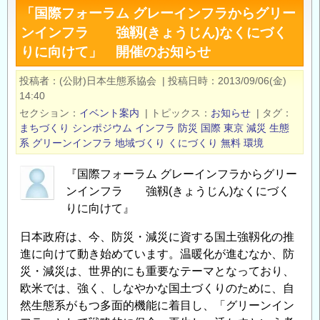
「国際フォーラム グレーインフラからグリー
プ
ンインフラ 強靱(きょうじん)なくにづく
ロ
りに向けて」 開催のお知らせ
グ
ラ
投稿者
(公財)日本生態系協会
|
投稿日時
2013/09/06(金)
ム
14:40
分
セクション
イベント案内
|
トピックス
お知らせ
|
タグ
野
まちづくり
シンポジウム
インフラ
防災
国際
東京
減災
生態
3「防
系
グリーンインフラ
地域づくり
くにづくり
無料
環境
災・
『国際フォーラム グレーインフラからグリー
減
ンインフラ 強靱(きょうじん)なくにづく
災
りに向けて』
に
資
日本政府は、今、防災・減災に資する国土強靱化の推
す
進に向けて動き始めています。温暖化が進むなか、防
る
災・減災は、世界的にも重要なテーマとなっており、
地
欧米では、強く、しなやかな国土づくりのために、自
球
然生態系がもつ多面的機能に着目し、「グリーンイン
変