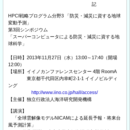
コ
記
ー
HPCI戦略プログラム分野3 「防災・減災に資する地球
ス
変動予測」
受
第3回シンポジウム
講
「スーパーコンピュータによる防災・減災に資する地
生
球科学」
募
集
【日時】2013年11月27日（水）13:00～17:40（開場
の
12:00）
【場所】イイノカンファレンスセンター 4階 RoomA
東京都千代田区内幸町2-1-1 イイノビルディ
ング
http://www.iino.co.jp/hall/access/
【主催】独立行政法人海洋研究開発機構
【講演】
「全球雲解像モデルNICAMによる延長予報・将来台
風予測計算」