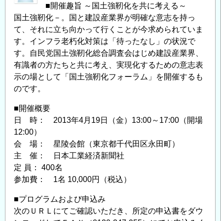
■開催趣旨 ～国土強靭化を共に考える～
の
国土強靭化－。国と建設産業界が明確な意志を持っ
て、それに立ち向かって行くことが今求められていま
す。インフラ老朽化対策は「待ったなし」の状況で
す。自民党国土強靭化総合調査会はじめ建設産業界、
有識者の方たちと共に考え、実現化するための意志表
示の場として「国土強靭化フォーラム」を開催するも
のです。
■開催概要
日 時： 2013年4月19日（金）13:00～17:00（開場
12:00）
会 場： 星陵会館（東京都千代田区永田町）
主 催： 日本工業経済新聞社
定 員： 400名
参加費： 1名 10,000円（税込）
■プログラムおよび申込み
次のＵＲＬにてご確認いただき、所定の申込書をダウ