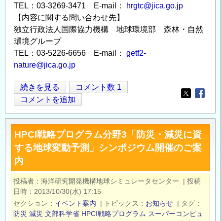
TEL：03-3269-3471 E-mail：
hrgtc@jica.go.jp
【内容に関する問い合わせ先】
独立行政法人国際協力機構 地球環境部 森林・自然
環境グループ
TEL：03-5226-6656 E-mail：
getf2-
nature@jica.go.jp
2015
続きを見る
コメント数 1
Opens in
Opens
年
コメントを追加
度
JICA
HPCI戦略プログラム分野3「防災・減災に資
能
する地球変動予測」シンポジウム開催のご案
力
内
強
化
投稿者
海洋研究開発機構地球シミュレータセンター
|
投稿
研
日時
2013/10/30(水) 17:15
修
セクション
イベント案内
|
トピックス
お知らせ
|
タグ
「国
防災
減災
文部科学省
HPCI戦略プログラム
スーパーコンピュ