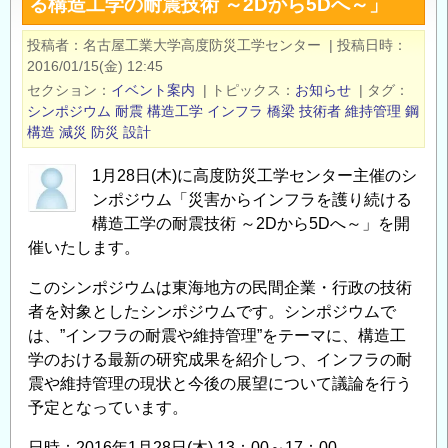
る構造工学の耐震技術 ～2Dから5Dへ～」
ま
震
す
災
投稿者
名古屋工業大学高度防災工学センター
|
投稿日時
の
害
2016/01/15(金) 12:45
マ
セクション
イベント案内
|
トピックス
お知らせ
|
タグ
ネ
シンポジウム
耐震
構造工学
インフラ
橋梁
技術者
維持管理
鋼
ジ
構造
減災
防災
設計
メ
1月28日(木)に高度防災工学センター主催のシ
ン
ンポジウム「災害からインフラを護り続ける
ト
構造工学の耐震技術 ～2Dから5Dへ～」を開
セ
催いたします。
ミ
ナ
このシンポジウムは東海地方の民間企業・行政の技術
ー
者を対象としたシンポジウムです。シンポジウムで
「復
は、”インフラの耐震や維持管理”をテーマに、構造工
興
学のおける最新の研究成果を紹介しつ、インフラの耐
活
震や維持管理の現状と今後の展望について議論を行う
動
予定となっています。
か
日時：2016年1月28日(木) 13：00～17：00