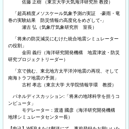
佐藤 正樹 （東京大学大気海洋研究所 教授）
「超高精度メソスケール気象予測の実証 ‐豪雨・竜
巻の実験結果 防災情報の高度化をめざして‐」
瀬古 弘（気象庁気象研究所 室長）
「将来の防災減災にむけた統合地震シミュレーター
の役割」
金田 義行（海洋研究開発機構 地震津波・防災
研究プロジェクトリーダー）
「京で挑む、東北地方太平洋沖地震の再現、そして
南海トラフ地震の予測」
古村 孝志（東京大学 大学院情報学環 教授）
パネルディスカッション:「将来の地球科学を担うコ
ンピュータ」
モデレーター：渡邉 國彦（海洋研究開発機構
地球シミュレータセンター長）
【申込】WEBまたは郵送にて、事前登録をお願いいた