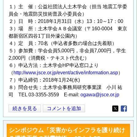
無
１）主 催：公益社団法人土木学会（担当 地震工学委
料
員会・地震防災技術普及小委員会）
オ
２）日 時：2018年1月31日（水）13：10～17：00
ン
３）場 所：土木学会ＡＢ会議室（〒160-0004 東京
ラ
都新宿区四谷1丁目外濠公園内）
イ
４）定 員：70名（申込者多数の場合は先着順）
ン
５）参加費：学会会員5,000円，非会員7,000円，学生
講
2,000円（消費税・テキスト代含む）
座
６）申込方法：土木学会HP申込窓口より
を
（
http://www.jsce.or.jp/event/active/information.asp
）
土
７）申込締切：2018年1月24(水)
木
８）問合せ先：土木学会事務局研究事業課 小川 祐
学
司 TEL 03-3355-3559 E-mail:
ogawa@jsce.or.jp
会
が
第
続きを見る
コメントを追加
Opens in
Opens
提
17
供
回
シンポジウム「災害からインフラを護り続け
し
地