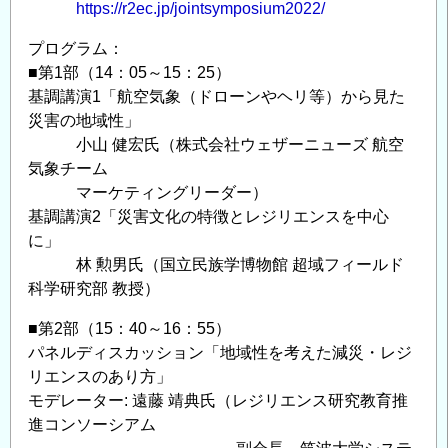
https://r2ec.jp/jointsymposium2022/
プログラム：
■第1部（14：05～15：25）
基調講演1「航空気象（ドローンやヘリ等）から見た
災害の地域性」
小山 健宏氏（株式会社ウェザーニューズ 航空
気象チーム
マーケティングリーダー）
基調講演2「災害文化の特徴とレジリエンスを中心
に」
林 勲男氏（国立民族学博物館 超域フィールド
科学研究部 教授）
■第2部（15：40～16：55）
パネルディスカッション「地域性を考えた減災・レジ
リエンスのあり方」
モデレーター: 遠藤 靖典氏（レジリエンス研究教育推
進コンソーシアム