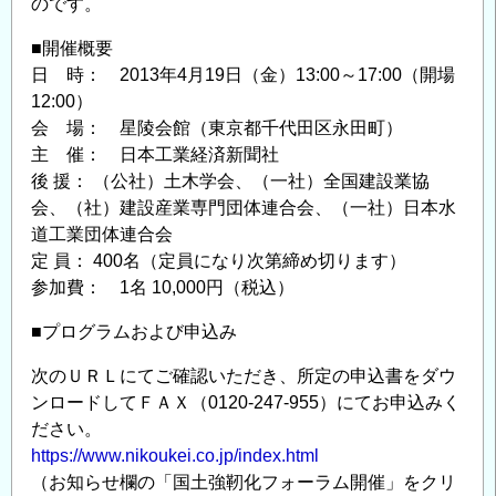
のです。
グ
リ
■開催概要
ー
日 時： 2013年4月19日（金）13:00～17:00（開場
12:00）
ン
会 場： 星陵会館（東京都千代田区永田町）
イ
主 催： 日本工業経済新聞社
ン
後 援： （公社）土木学会、（一社）全国建設業協
フ
会、（社）建設産業専門団体連合会、（一社）日本水
ラ
道工業団体連合会
強
定 員： 400名（定員になり次第締め切ります）
靱
参加費： 1名 10,000円（税込）
(き
ょ
■プログラムおよび申込み
う
次のＵＲＬにてご確認いただき、所定の申込書をダウ
じ
ンロードしてＦＡＸ（0120-247-955）にてお申込みく
ん)
ださい。
な
https://www.nikoukei.co.jp/index.html
く
（お知らせ欄の「国土強靭化フォーラム開催」をクリ
に