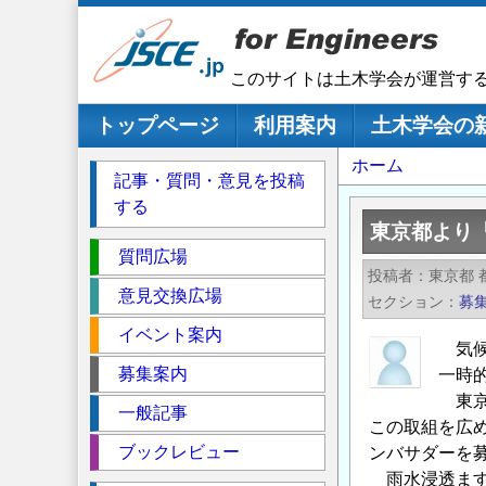
メ
イ
ン
このサイトは土木学会が運営す
コ
ン
メインナビゲーション
トップページ
利用案内
土木学会の
テ
パ
ホーム
ン
記事・質問・意見を投稿
ツ
ン
する
に
く
東京都より
移
セ
ず
質問広場
動
投稿者
東京都 
ク
意見交換広場
セクション
募
シ
イベント案内
ョ
気候
ン
募集案内
一時
東京
一般記事
この取組を広
ブックレビュー
ンバサダーを
雨水浸透ます