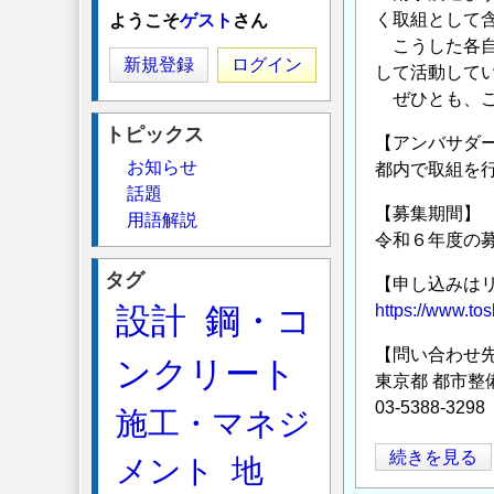
く取組として
ようこそ
ゲスト
さん
こうした各自
新規登録
ログイン
して活動して
ぜひとも、ご
トピックス
【アンバサダ
お知らせ
都内で取組を
話題
【募集期間】
用語解説
令和６年度の
タグ
【申し込みは
設計
鋼・コ
https://www.to
【問い合わせ
ンクリート
東京都 都市整
03-5388-3298
施工・マネジ
東
続きを見る
メント
地
京