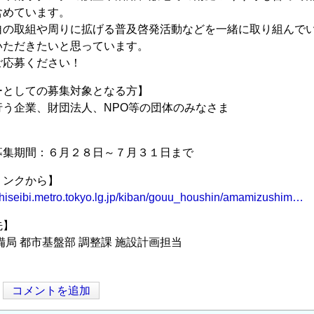
含めています。
の取組や周りに拡げる普及啓発活動などを一緒に取り組んでい
いただきたいと思っています。
応募ください！
ーとしての募集対象となる方】
行う企業、財団法人、NPO等の団体のみなさま
募集期間：６月２８日～７月３１日まで
リンクから】
shiseibi.metro.tokyo.lg.jp/kiban/gouu_houshin/amamizushim…
先】
備局 都市基盤部 調整課 施設計画担当
コメントを追加