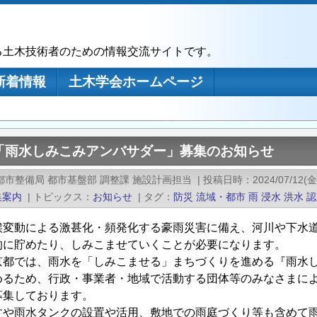
る土木技術者のための情報交流サイトです。
新着情報
土木学会ホームページ
「雨水しみこみアンバサダー」募集のお知らせ
都市整備局 都市基盤部 調整課 施設計画担当
|
投稿日時
2024/07/12(金
集案内
|
トピックス
お知らせ
|
タグ
防災
流域・都市
雨
浸水
洪水
認
変動による激甚化・頻発化する豪雨災害に備え、河川や下水道
的に貯めたり、しみこませていくことが必要になります。
都では、雨水を「しみこませる」まちづくりを進める『雨水し
めるため、行政・事業者・地域で活動する団体等のみなさまに
募集しております。
や雨水タンクの設置や活用、敷地での雨庭づくり等も含めて雨