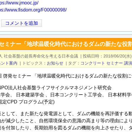
tps://www.jmooc.jp/
ps://www.fisdom.org/F00000098/
コメントを追加
啓発セミナー「地球温暖化時代におけるダムの新たな役
法人 社会基盤の超長寿命化を考える日本会議
|
投稿日時
2018/06/20(水)
ベント案内
|
トピックス
お知らせ
|
タグ
コンクリート
セミナー
講
5回 啓発セミナー 「地球温暖化時代におけるダムの新たな役割
:NPO法人社会基盤ライフサイクルマネジメント研究会
土木学会、 日本建築学会 、日本コンクリート工学会、 日本材料
定CPD プログラム(予定)
策として、また新たな発電源として、ダムの機能を再評価する動
地が減少したこと、自然環境保全の意識の高まり等の理由により
能を付加したり、長期効用を図るダムの機能を向上させたり、ダ