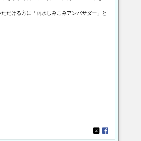
ただける方に「雨水しみこみアンバサダー」と
Opens in a new wi
Opens in a new