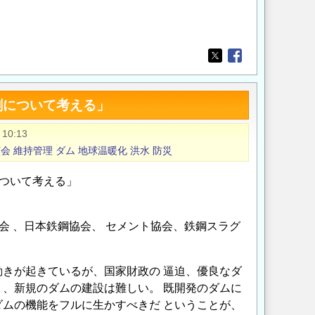
Opens in a new wi
Opens in a new
割について考える」
 10:13
演会
維持管理
ダム
地球温暖化
洪水
防災
について考える」
学会 、日本鉄鋼協会、 セメント協会、鉄鋼スラグ
きが起きているが、国家財政の 逼迫、優良なダ
、新規のダムの建設は難しい。 既開発のダムに
ムの機能をフルに生かすべきだ ということが、