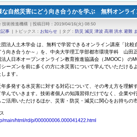
様な自然災害にどう向き合うかを学ぶ 無料オンライ
 技術推進機構
|
投稿日時
2019/04/16(火) 08:50
般記事
|
トピックス
お知らせ
|
タグ
防災
減災
津波
高潮
洪水
避難
社団法人土木学会 は、無料で学習できるオンライン講座「比較
どう向き合うか～」を、中央大学理工学部都市環境学科 山田
法人日本オープンオンライン教育推進協議会（JMOOC） のM
シーズンを前に多くの方に水災害について学んでいただけるよう、
たします。
近年多発する水災害に対する対応について、その考え方を理解
て学んでいきます。技術者個人の知識習得だけでなく、企業や
もご活用いただけるほか、災害・防災・減災に関心をお持ちの
ス
s.jp/main/html/rd/p/000000006.000041422.html