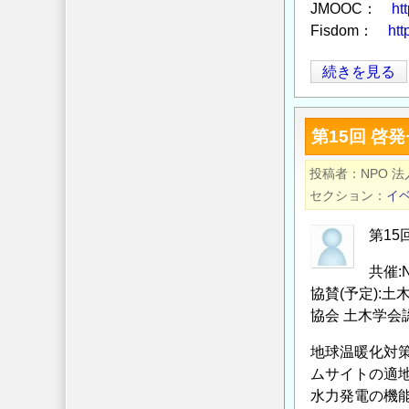
JMOOC：
ht
お
Fisdom：
htt
知
ら
多
続きを見る
せ
発
の
す
第15回 
る
多
投稿者
NPO 
様
セクション
イ
な
自
第1
然
共催
災
協賛(予定):
害
協会 土木学会認
に
ど
地球温暖化対
う
ムサイトの適
向
水力発電の機