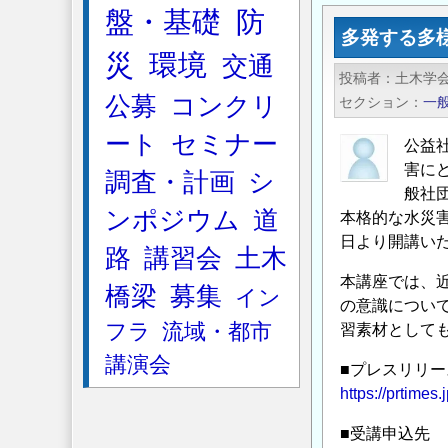
盤・基礎
防
都
多発する多
よ
災
環境
交通
り
投稿者
土木学会
「雨
公募
コンクリ
セクション
一
水
ート
セミナー
し
公益
み
害に
調査・計画
シ
こ
般社団
ンポジウム
道
み
本格的な水災害
日より開講い
ア
路
講習会
土木
ン
本講座では、
橋梁
募集
バ
イン
の意識につい
サ
フラ
流域・都市
習素材として
ダ
講演会
ー」
■プレスリリー
募
https://prtime
集
■受講申込先
の