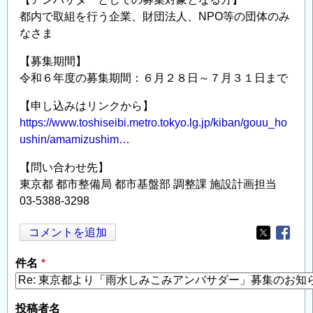
都内で取組を行う企業、財団法人、NPO等の団体のみ
なさま
【募集期間】
令和６年度の募集期間：６月２８日～７月３１日まで
【申し込みはリンクから】
https://www.toshiseibi.metro.tokyo.lg.jp/kiban/gouu_ho
ushin/amamizushim…
【問い合わせ先】
東京都 都市整備局 都市基盤部 調整課 施設計画担当
03-5388-3298
コメントを追加
Opens in
Opens
件名
投稿者名