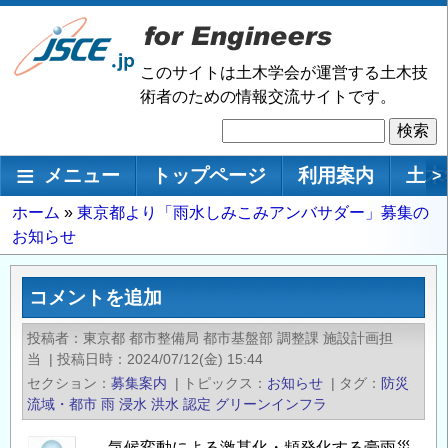
メ
イ
ン
このサイトは土木学会が運営する土木技
コ
術者のための情報交流サイトです。
ン
検
テ
索
ン
メインナビゲーション
メニュー
トップページ
利用案内
土木
>
ツ
に
パ
ホーム
東京都より「雨水しみこみアンバサダー」募集の
移
お知らせ
ン
動
く
ず
コメントを追加
投稿者
東京都 都市整備局 都市基盤部 調整課 施設計画担
当
|
投稿日時
2024/07/12(金) 15:44
セクション
募集案内
|
トピックス
お知らせ
|
タグ
防災
流域・都市
雨
浸水
洪水
認定
グリーンインフラ
気候変動による激甚化・頻発化する豪雨災