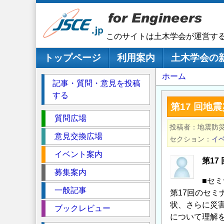
メ
イ
ン
このサイトは土木学会が運営す
コ
ン
メインナビゲーション
トップページ
利用案内
土木学会の
テ
パ
ホーム
ン
記事・質問・意見を投稿
ツ
ン
する
に
く
第17 回
移
セ
ず
質問広場
動
投稿者
地震防
ク
意見交換広場
セクション
イ
シ
イベント案内
ョ
第1
ン
募集案内
■セ
一般記事
第17回のセ
状、さらに災
ブックレビュー
について理解