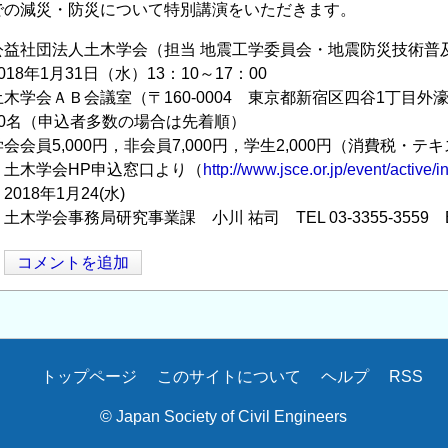
での減災・防災について特別講演をいただきます。
公益社団法人土木学会（担当 地震工学委員会・地震防災技術普
18年1月31日（水）13：10～17：00
木学会ＡＢ会議室（〒160-0004 東京都新宿区四谷1丁目外
0名（申込者多数の場合は先着順）
会員5,000円，非会員7,000円，学生2,000円（消費税・テ
：土木学会HP申込窓口より（
http://www.jsce.or.jp/event/active/
018年1月24(水)
木学会事務局研究事業課 小川 祐司 TEL 03-3355-3559 E-
コメントを追加
トップページ
このサイトについて
ヘルプ
RSS
© Japan Society of Civil Engineers