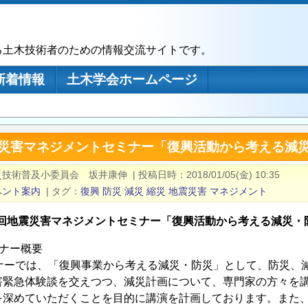
る土木技術者のための情報交流サイトです。
新着情報
土木学会ホームページ
地震災害マネジメントセミナー「復興活動から考える減
災技術普及小委員会 坂井康伸
|
投稿日時
2018/01/05(金) 10:35
ベント案内
|
タグ
復興
防災
減災
縮災
地震災害
マネジメント
7 回地震災害マネジメントセミナー「復興活動から考える減災・
ミナー概要
ミナーでは、「復興事業から考える減災・防災」として、防災、
害緊急体験談を交えつつ、減災計画について、専門家の方々を
を深めていただくことを目的に講演を計画しております。また