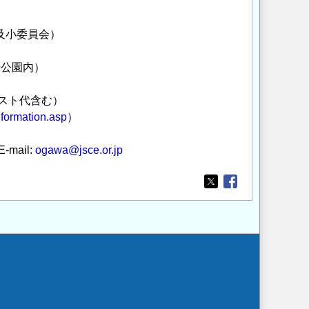
及小委員会）
濠公園内）
キスト代含む）
information.asp
）
mail:
ogawa@jsce.or.jp
Opens in a new wi
Opens in a new