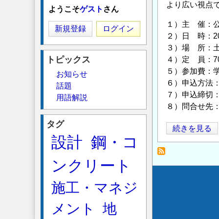
より広い視点
ようこそ
ゲスト
さん
１）主 催：
新規登録
ログイン
２）日 時：20
３）場 所：土
トピックス
４）定 員：7
５）参加費：学会
お知らせ
６）申込方法
話題
７）申込締切：2
用語解説
８）問合せ先：土
タグ
第
続きを見る
設計
鋼・コ
17
回
ンクリート
地
震
Secondary
施工・マネジ
災
menu
害
メント
地
マ