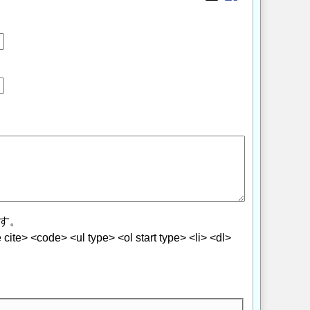
Opens in a new wi
Opens in a new
す。
> <code> <ul type> <ol start type> <li> <dl>