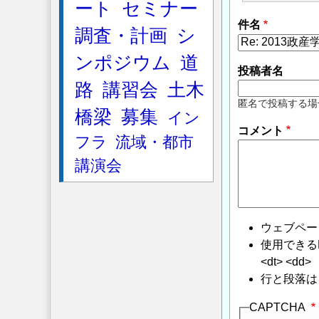
ート
セミナー
件名
調査・計画
シ
ンポジウム
道
投稿者名
路
講習会
土木
匿名で投稿する場
橋梁
募集
イン
コメント
フラ
流域・都市
講演会
ウェブペー
使用できるHTMLタ
<dt> <dd>
行と段落は
CAPTCHA