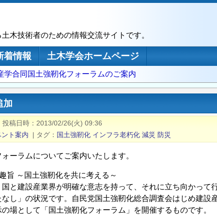
る土木技術者のための情報交流サイトです。
新着情報
土木学会ホームページ
政産学合同国土強靭化フォーラムのご案内
追加
|
投稿日時
2013/02/26(火) 09:36
ベント案内
|
タグ
国土強靭化
インフラ老朽化
減災
防災
フォーラムについてご案内いたします。
催趣旨 ～国土強靭化を共に考える～
。国と建設産業界が明確な意志を持って、それに立ち向かって
たなし」の状況です。自民党国土強靭化総合調査会はじめ建設
示の場として「国土強靭化フォーラム」を開催するものです。