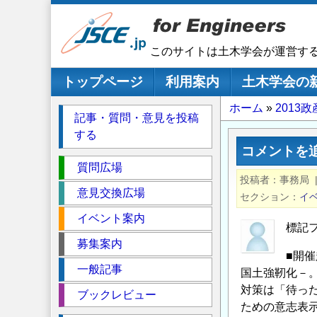
メ
イ
ン
このサイトは土木学会が運営す
コ
ン
メインナビゲーション
トップページ
利用案内
土木学会の
テ
パ
ホーム
2013
ン
記事・質問・意見を投稿
ツ
ン
する
に
く
コメントを
移
セ
ず
質問広場
動
投稿者
事務局
ク
意見交換広場
セクション
イ
シ
イベント案内
ョ
標記
ン
募集案内
■開
一般記事
国土強靭化－
対策は「待っ
ブックレビュー
ための意志表