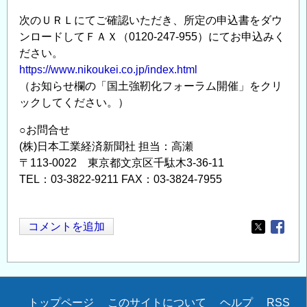
次のＵＲＬにてご確認いただき、所定の申込書をダウ
ンロードしてＦＡＸ（0120-247-955）にてお申込みく
ださい。
https://www.nikoukei.co.jp/index.html
（お知らせ欄の「国土強靭化フォーラム開催」をクリ
ックしてください。）
○お問合せ
(株)日本工業経済新聞社 担当：高瀬
〒113-0022 東京都文京区千駄木3-36-11
TEL：03-3822-9211 FAX：03-3824-7955
コメントを追加
Opens in
Opens
Secondary
トップページ
このサイトについて
ヘルプ
RSS