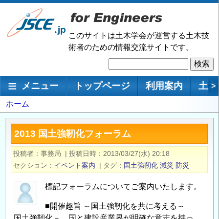
メ
イ
ン
このサイトは土木学会が運営する土木技
コ
術者のための情報交流サイトです。
ン
検
テ
索
ン
メインナビゲーション
メニュー
トップページ
利用案内
土木
>
ツ
に
パ
ホーム
移
ン
動
く
2013 国土強靭化フォーラム
ず
投稿者
事務局
|
投稿日時
2013/03/27(水) 20:18
セクション
イベント案内
|
タグ
国土強靭化
減災
防災
標記フォーラムについてご案内いたします。
■開催趣旨 ～国土強靭化を共に考える～
国土強靭化－。国と建設産業界が明確な意志を持っ