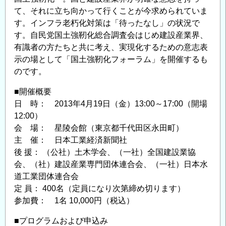
て、それに立ち向かって行くことが今求められていま
す。インフラ老朽化対策は「待ったなし」の状況で
す。自民党国土強靭化総合調査会はじめ建設産業界、
有識者の方たちと共に考え、実現化するための意志表
示の場として「国土強靭化フォーラム」を開催するも
のです。
■開催概要
日 時： 2013年4月19日（金）13:00～17:00（開場
12:00）
会 場： 星陵会館（東京都千代田区永田町）
主 催： 日本工業経済新聞社
後 援： （公社）土木学会、（一社）全国建設業協
会、（社）建設産業専門団体連合会、（一社）日本水
道工業団体連合会
定 員： 400名（定員になり次第締め切ります）
参加費： 1名 10,000円（税込）
■プログラムおよび申込み