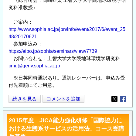
（総合司会：岡崎雄太 上智大学大学院地球環境学研
究科准教授）
ご案内：
http://www.sophia.ac.jp/jpn/info/event/2017/6/event_25
48/20170621
参加申込み：
https://eipo.jp/sophia/seminars/view/7739
お問い合わせ：上智大学大学院地球環境学研究科
jimu@genv.sophia.ac.jp
※日英同時通訳あり。通訳レシーバーは、申込み受
付先着順にてご用意。
上
続きを見る
コメントを追加
Opens in
Opens
智
大
2015年度 JICA能力強化研修「国際協力に
学
おける生態系サービスの活用法」コース受講
シ