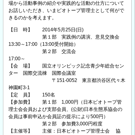
場から活動事例の紹介や実践的な活動の仕方について
ナ
お話しいただき、いまビオトープ管理士として何がで
ー
きるのかを考えます。
東
京
【日 時】 2014年5月25日(日)
会
第１部 実践例の講演、意見交換会
場
13:30～17:00（13:00受付開始）
（建
第２部 交流会
設
17:00～
系
【会 場】 国立オリンピック記念青少年総合セン
ター 国際交流棟 国際会議室
CPD
〒151-0052 東京都渋谷区代々木
協
神園町3-1
議
【定 員】 150名
会
【参加費】 第１部 1,000円（日本ビオトープ管
認
理士会会員および支部会員、(公財)日本生態系協会の
定
会員は事前申込か会員証の提示により500円）
プ
第２部 参加費3,000円程度
ロ
【主催等】 主催：日本ビオトープ管理士会 協
グ