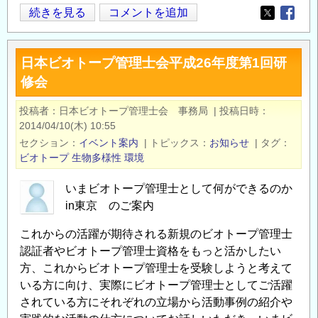
平
続きを見る
コメントを追加
Opens in
Opens
成
26
日本ビオトープ管理士会平成26年度第1回研
年
修会
度
ビ
投稿者
日本ビオトープ管理士会 事務局
|
投稿日時
オ
2014/04/10(木) 10:55
ト
セクション
イベント案内
|
トピックス
お知らせ
|
タグ
ー
ビオトープ
生物多様性
環境
プ
いまビオトープ管理士として何ができるのか
管
in東京 のご案内
理
士
これからの活躍が期待される新規のビオトープ管理士
セ
認証者やビオトープ管理士資格をもっと活かしたい
ミ
方、これからビオトープ管理士を受験しようと考えて
ナ
いる方に向け、実際にビオトープ管理士としてご活躍
ー
されている方にそれぞれの立場から活動事例の紹介や
大