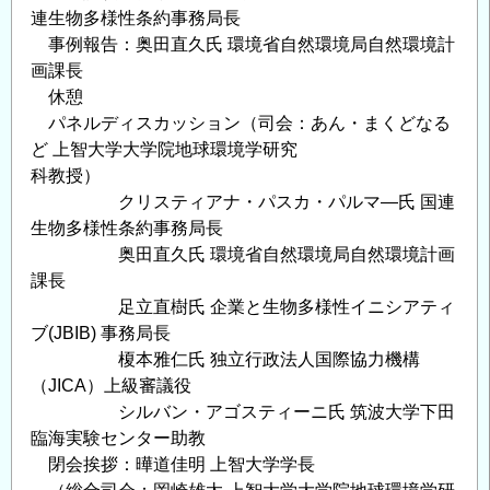
連生物多様性条約事務局長
事例報告：奥田直久氏 環境省自然環境局自然環境計
画課長
休憩
パネルディスカッション（司会：あん・まくどなる
ど 上智大学大学院地球環境学研究
科教授）
クリスティアナ・パスカ・パルマ―氏 国連
生物多様性条約事務局長
奥田直久氏 環境省自然環境局自然環境計画
課長
足立直樹氏 企業と生物多様性イニシアティ
ブ(JBIB) 事務局長
榎本雅仁氏 独立行政法人国際協力機構
（JICA）上級審議役
シルバン・アゴスティーニ氏 筑波大学下田
臨海実験センター助教
閉会挨拶：曄道佳明 上智大学学長