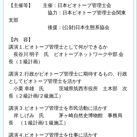
【主催等】 主催：日本ビオトープ管理士会
協力：日本ビオトープ管理士会関東
支部
後援：(公財)日本生態系協会
【内 容】
講演１.ビオトープ管理士として何ができるか
長谷川 明子 氏 ビオトープネットワーク中部 会
長（１級計画）
講演２.行政がビオトープ管理士に期待するもの、行政
としてビオトープ管理士を活かす
小栗 幸雄 氏 茨城県筑西市役所 土木部 次
長（２級計画/２級施工）
講演３.ビオトープ管理士を市民活動に活かす
岸 しげみ 氏 茅ヶ崎自然史博物館 事務局
長 （１級計画/１級施工）
講演４.ビオトープ管理士を仕事に活かす