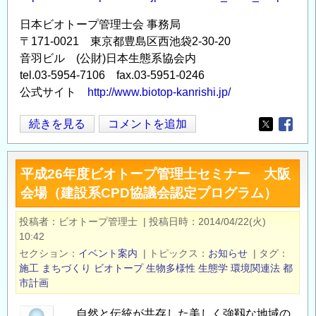
日本ビオトープ管理士会 事務局
〒171-0021 東京都豊島区西池袋2-30-20
音羽ビル (公財)日本生態系協会内
tel.03-5954-7106 fax.03-5951-0246
公式サイト
http://www.biotop-kanrishi.jp/
い
続きを見る
コメントを追加
Opens in
Opens
ま
ビ
平成26年度ビオトープ管理士セミナー 大阪
オ
会場（建設系CPD協議会認定プログラム）
ト
ー
投稿者
ビオトープ管理士
|
投稿日時
2014/04/22(火)
プ
10:42
管
セクション
イベント案内
|
トピックス
お知らせ
|
タグ
理
施工
まちづくり
ビオトープ
生物多様性
生態学
環境関連法
都
士
市計画
と
自然と伝統が共存した美しく強靱な地域の