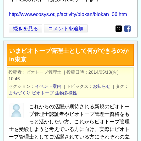
http://www.ecosys.or.jp/activity/biokan/biokan_06.htm
平
続きを見る
コメントを追加
Opens in
Opens
成
26
いまビオトープ管理士として何ができるのか
年
in東京
度
ビ
投稿者
ビオトープ管理士
|
投稿日時
2014/05/13(火)
オ
10:46
ト
セクション
イベント案内
|
トピックス
お知らせ
|
タグ
ー
まちづくり
ビオトープ
生物多様性
プ
これからの活躍が期待される新規のビオトー
管
プ管理士認証者やビオトープ管理士資格をも
理
っと活かしたい方、これからビオトープ管理
士
士を受験しようと考えている方に向け、実際にビオト
セ
ープ管理士としてご活躍されている方にそれぞれの立
ミ