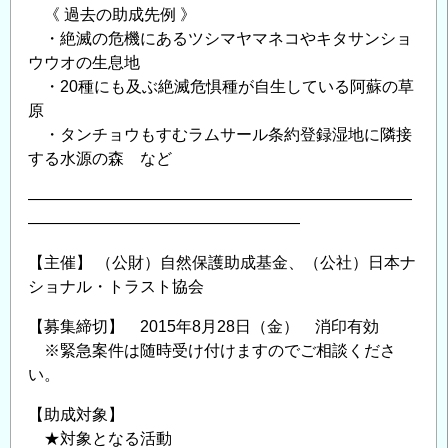
用
《 過去の助成先例 》
法」
・絶滅の危機にあるツシマヤマネコやキタサンショ
コ
ウウオの生息地
ー
・20種にも及ぶ絶滅危惧種が自生している阿蘇の草
ス
原
受
・タンチョウもすむラムサール条約登録湿地に隣接
講
する水源の森 など
生
――――――――――――――――――――――――
募
―――――――――――――――――
集
の
【主催】 （公財）自然保護助成基金、（公社）日本ナ
ショナル・トラスト協会
【募集締切】 2015年8月28日（金） 消印有効
※緊急案件は随時受け付けますのでご相談くださ
い。
【助成対象】
★対象となる活動