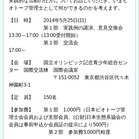
実践的な活動の仕方についてお話しいただき、いまビ
阪
オトープ管理士として何ができるのかを考えます。
会
【日 時】 2014年5月25日(日)
場
第１部 実践例の講演、意見交換会
（建
13:30～17:00（13:00受付開始）
設
第２部 交流会
系
17:00～
CPD
協
【会 場】 国立オリンピック記念青少年総合セン
議
ター 国際交流棟 国際会議室
会
〒151-0052 東京都渋谷区代々木
認
神園町3-1
定
【定 員】 150名
プ
ロ
【参加費】 第１部 1,000円（日本ビオトープ管
グ
理士会会員および支部会員、(公財)日本生態系協会の
ラ
会員は事前申込か会員証の提示により500円）
ム）
第２部 参加費3,000円程度
の