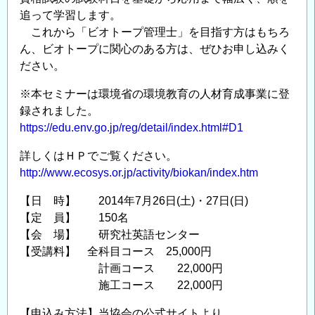
ク
追って学習します。
-
これから「ビオトープ管理士」を目指す方はもちろ
の
ん、ビオトープに関心のある方は、ぜひお申し込みく
ださい。
※本セミナーは環境省の環境教育の人材育成事業に登
録されました。
https://edu.env.go.jp/reg/detail/index.html#D1
詳しくはＨＰでご覧ください。
http://www.ecosys.or.jp/activity/biokan/index.htm
【日 時】 2014年7月26日(土)・27日(日)
【定 員】 150名
【会 場】 研究社英語センター
【受講料】 全科目コース 25,000円
計画コース 22,000円
施工コース 22,000円
【申込み方法】当協会の公式サイトより