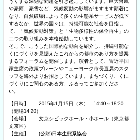
うくする深刻な問題を引き起こしています。巨大台風
成
や豪雨、豪雪など、気候変動の影響がますます顕著に
の
なり、自然破壊によって多くの生態系サービスが低下
ご
するなか、世界の国々は、持続可能な社会を目指し
案
て、「気候変動対策」と「生物多様性の保全再生」の
内
二つの取り組みを本格始動しています。
の
そこで、こうした国際的な動向を紹介し、持続可能な
くにづくりを見据えたこれからの都市のあり方を提案
するフォーラムを開催します。演者として、習近平国
家主席の政策ブレーンやニューヨーク市長直属のスタ
ッフを海外よりお招きしています。まちづくり、くに
づくりにご関心のある方、ふるってご参加くださ
い。
【日時】 2015年1月15日（木） 14:40～18:30
（開場14:20）
【会場】 文京シビックホール・小ホール（東京都
文京区）
【主催】 (公財)日本生態系協会