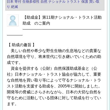
修
日本
寄付
生物多様性
自然
ナショナル
トラスト
保護
買い取
「国
り
絶滅
際
【助成金】第11期ナショナル・トラスト活動
協
助成 のご案内
力
――――――――――――――――――――
に
――――
お
け
【 助成の趣旨 】
る
美しい自然や希少な野生生物の生息地などの貴重な
生
自然環境を守り、将来世代に引き継いでいくための助
態
成です。
系
資金を提供する（公財）自然保護助成基金と（公
サ
社）日本ナショナル・トラスト協会が協力して、重要
な自然地を買い取り等によって守るナショナル・トラ
ー
スト活動を支援する助成を、2005年に開始しました。
ビ
開発等の脅威にさらされながら、日本の大切な自然を
ス
守るために活動している団体に対して助成を行ってい
の
ます。
活