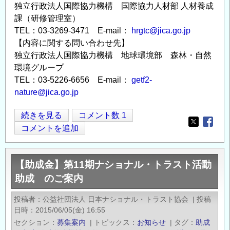
独立行政法人国際協力機構 国際協力人材部 人材養成
課（研修管理室）
TEL：03-3269-3471 E-mail：
hrgtc@jica.go.jp
【内容に関する問い合わせ先】
独立行政法人国際協力機構 地球環境部 森林・自然
環境グループ
TEL：03-5226-6656 E-mail：
getf2-
nature@jica.go.jp
2015
続きを見る
コメント数 1
Opens in
Opens
年
コメントを追加
度
JICA
【助成金】第11期ナショナル・トラスト活動
能
助成 のご案内
力
強
投稿者
公益社団法人 日本ナショナル・トラスト協会
|
投稿
化
日時
2015/06/05(金) 16:55
研
セクション
募集案内
|
トピックス
お知らせ
|
タグ
助成