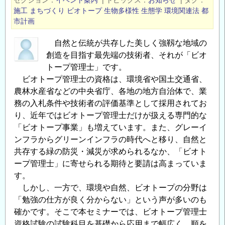
セクション
イベント案内
|
トピックス
お知らせ
|
タグ
わ
施工
まちづくり
ビオトープ
生物多様性
生態学
環境関連法
都
っ
市計画
て
自然と伝統が共存した美しく強靱な地域の
い
創造を目指す最先端の技術者、それが「ビオ
く
トープ管理士」です。
大
ビオトープ管理士の資格は、環境省や国土交通省、
都
農林水産省などの中央省庁、各地の地方自治体で、業
市
務の入札条件や技術者の評価基準として採用されてお
-
り、近年ではビオトープ管理士だけが扱える専門的な
東
「ビオトープ事業」も増えています。また、グレーイ
京・
ンフラからグリーンインフラの時代へと移り、自然と
北
共存する緑の防災・減災が求められるなか、「ビオト
京・
ープ管理士」に寄せられる期待と要請は高まっていま
ニ
す。
ュ
しかし、一方で、環境や自然、ビオトープの分野は
ー
「勉強の仕方が良く分からない」という声が多いのも
ヨ
確かです。そこで本セミナーでは、ビオトープ管理士
ー
資格試験の試験科目を基礎から応用まで幅広く、順を