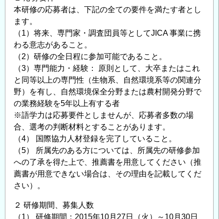
本研修の応募者は、下記の全ての要件を満たす者とし
ます。
（1）将来、専門家・調査団員等としてJICA 事業に携
わる意志があること。
（2）研修の全日程に参加可能であること。
（3）専門能力・経験： 原則として、大卒またはこれ
と同等以上の専門性（生物系、自然環境系等の関連分
野）を有し、自然環境保全分野または農村開発分野で
の業務経験を5年以上有する者
※語学力は応募要件としませんが、応募者多数の場
合、選考の判断材料とすることがあります。
（4） 国際協力人材登録を完了していること。
（5） 所属先のある方については、所属先の研修参加
への了承を得た上で、推薦書を用意してください（推
薦書が用意できない場合は、その理由を記載してくだ
さい）。
２ 研修期間、募集人数
（1） 研修期間：2015年10月27日（火）～10月30日