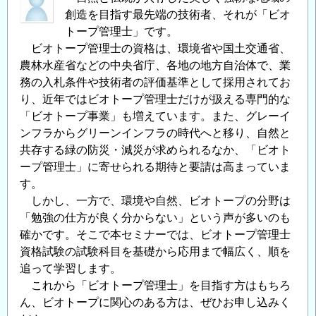
し
創造を目指す最先端の技術者、それが「ビオ
て
トープ管理士」です。
何
ビオトープ管理士の資格は、環境省や国土交通省、
が
農林水産省などの中央省庁、各地の地方自治体で、業
で
務の入札条件や技術者の評価基準として採用されてお
き
り、近年ではビオトープ管理士だけが扱える専門的な
る
「ビオトープ事業」も増えています。また、グレーイ
の
ンフラからグリーンインフラの時代へと移り、自然と
か
共存する緑の防災・減災が求められるなか、「ビオト
in
ープ管理士」に寄せられる期待と要請は高まっていま
東
す。
京
しかし、一方で、環境や自然、ビオトープの分野は
の
「勉強の仕方が良く分からない」という声が多いのも
確かです。そこで本セミナーでは、ビオトープ管理士
資格試験の試験科目を基礎から応用まで幅広く、順を
追って学習します。
これから「ビオトープ管理士」を目指す方はもちろ
ん、ビオトープに関心のある方は、ぜひお申し込みく