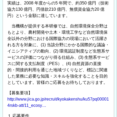
目
実績は、2008 年度からの5 年間で、約350 億円（技術
標
協力130 億円、円借款210 億円、無償資金協力20 億
と
円）という金額に達しています。
SDGs
当機構が提供する本研修では、自然環境保全分野は
の
もとより、農村開発や土木・環境工学など自然環境保
達
全以外の分野における国際協力の現場において活躍さ
成
れる方を対象に、(1) 当該分野にかかる国際的な議論・
に
イニシアティブの動向、(2) 環境認証制度など生態系サ
向
ービスの評価につながり得る仕組み、(3) 生態系サービ
け
スに関する支払制度（PES）、(4) 自然資源の直接
て」
的・間接的利用を通じた地域づくりなど、標記に関連
の
した業務に必要な知識・スキルを強化することを目的
としています。皆様のご応募をお待ちしております。
【募集要項】
http://www.jica.go.jp/recruit/kyokakenshu/ku57pq00001
4rskb-att/11_ecosy…
１ 応募要件