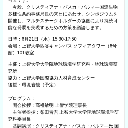
可欠です。
今般、クリスティアナ・パスカ・パルマ―国連生物
多様性条約事務局長の来日にあわせ、シンポジウムを
開催し、マルチステークホルダーの協働により持続可
能な発展を実現するための方策を議論します。
日時：6月21日（水）15:30-17:50
会場：上智大学四谷キャンパス ソフィアタワー（6号
館）101教室
主催：上智大学大学院地球環境学研究科・地球環境研
究所
協力：上智大学国際協力人材育成センター
後援：環境省他（予定）
プログラム：
開会挨拶：髙祖敏明 上智学院理事長
主催者挨拶：柴田晋吾 上智大学大学院地球環境学研
究科委員長
基調講演：クリスティアナ・パスカ・パルマ―氏 国