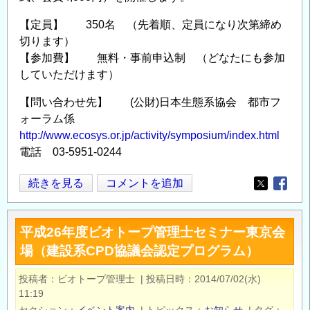
【定員】 350名 （先着順、定員になり次第締め
切ります）
【参加費】 無料・事前申込制 （どなたにも参加
していただけます）
【問い合わせ先】 (公財)日本生態系協会 都市フ
ォーラム係
http://www.ecosys.or.jp/activity/symposium/index.html
電話 03-5951-0244
国
続きを見る
コメントを追加
Opens in
Opens
際
フ
平成26年度ビオトープ管理士セミナー東京会
ォ
場（建設系CPD協議会認定プログラム）
ー
ラ
投稿者
ビオトープ管理士
|
投稿日時
2014/07/02(水)
ム
11:19
か