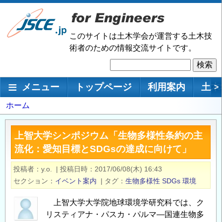
メ
イ
ン
このサイトは土木学会が運営する土木技
コ
術者のための情報交流サイトです。
ン
検
テ
索
ン
メインナビゲーション
メニュー
トップページ
利用案内
土木
>
ツ
に
パ
ホーム
移
ン
動
く
上智大学シンポジウム「生物多様性条約の主
ず
流化：愛知目標とSDGsの達成に向けて」
投稿者
y.o.
|
投稿日時
2017/06/08(木) 16:43
セクション
イベント案内
|
タグ
生物多様性
SDGs
環境
上智大学大学院地球環境学研究科では、ク
リスティアナ・パスカ・パルマ―国連生物多