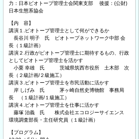
力：日本ビオトープ管理士会関東支部 後援：(公財)
ラ
日本生態系協会
ム）
の
【内 容】
講演１.ビオトープ管理士として何ができるか
長谷川 明子 氏 ビオトープネットワーク中部 会
長（１級計画）
講演２.行政がビオトープ管理士に期待するもの、行政
としてビオトープ管理士を活かす
小栗 幸雄 氏 茨城県筑西市役所 土木部 次
長（２級計画/２級施工）
講演３.ビオトープ管理士を市民活動に活かす
岸 しげみ 氏 茅ヶ崎自然史博物館 事務局
長 （１級計画/１級施工）
講演４.ビオトープ管理士を仕事に活かす
藤塚 治義 氏 株式会社エコロジーサイエンス
環境調査部長・主任研究員（１級計画）
【プログラム】