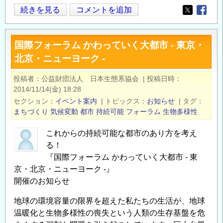
【助
続きを見る
コメントを追加
Opens in
Opens
成
金】
国際フォーラム かわっていく大都市 - 東京・
第
北京・ニューヨーク -
11
期
投稿者
公益財団法人 日本生態系協会
|
投稿日時
ナ
2014/11/14(金) 18:28
シ
セクション
イベント案内
|
トピックス
お知らせ
|
タグ
ョ
まちづくり
気候変動
都市
持続可能
フォーラム
生物多様性
ナ
これからの持続可能な都市のあり方を考え
ル・
る！
ト
『国際フォーラム かわっていく大都市 - 東
ラ
京・北京・ニューヨーク -』
ス
開催のお知らせ
ト
活
地球の環境容量の限界を超えた私たちの生活が、地球
動
温暖化と生物多様性の喪失という人類の生存基盤を危
助