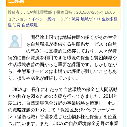
生募集
ン
ポ
投稿者
JICA地球環境部
|
投稿日時
2015/07/28(火) 16:05
ジ
セクション
イベント案内
|
タグ
減災
地域づくり
生物多様
ウ
性
防災
自然環境
ム
「生
開発途上国では地域住民の多くがその生活
物
を自然環境が提供する生態系サービス（自然
多
の恵み）に直接的に依存しており、人々が持
様
続的に自然資源を利用できる環境の保全も貧困削減や
生活環境改善の面からも重要な課題です。しかしなが
性
ら、生態系サービスは市場での評価が難しいこともあ
条
り、損失や劣化が継続しています。
約
の
JICAは、長年にわたって自然環境の保全と人間活動
主
との共存を図るための支援を行ってきました。2014年
流
度には、自然環境保全分野の事業戦略を策定し、4つ
化：
の戦略課題の1つとして「保護区及びバッファーゾー
愛
ン（緩衝地域）管理を通じた生物多様性保全」を位置
知
づけています。また、JICA の自然環境保全分野の事業