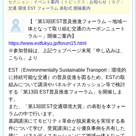
セクション
イベント案内
|
トピックス
お知らせ
|
タグ
ォ
交通
環境
EST
フォーラム
表彰式
開催案内
ー
ラ
【「第13回EST普及推進フォーラム ～地域一
体となって取り組む交通のカーボンニュート
ム
ラル～」開催ご案内】
開
https://www.estfukyu.jp/forum15.html
催
※参加登録は、上記ウェブページ末尾「申し込みは、
ご
こちら」より
案
内
EST（Environmentally Sustainable Transport：環境的
【5
に持続可能な交通）の普及促進を図るため、ESTの取
月
組みについて講演やパネルディスカッション等で検討
17
する「第13回 EST普及推進フォーラム」を開催しま
日
す。
（金）】
また、「第13回EST交通環境大賞」の表彰を本フォー
の
ラムの中で行います。
基調講演にてモビリティ革命が脱炭素化を実現する条
件について学び、受賞講演により優良事例を共有した
後に、パネルディスカッションにて地域一体となって