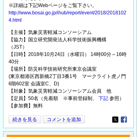
災
※詳細は下記Webページをご覧下さい。
×AI」
http://www.bosai.go.jp/ihub/report/event/2018/2018102
の
4.html
【主催】気象災害軽減コンソーシアム
【協力】国立研究開発法人科学技術振興機構
（JST）
【日時】2018年10月24日（水曜日） 14時00分～16時
40分
【場所】防災科学技術研究所東京会議室
(東京都港区西新橋2丁目3番1号 マークライト虎ノ門
6階602室 会議室C、D)
【対象】気象災害軽減コンソーシアム会員 他
【定員】50名（先着順 ※事前登録制、
下記
参照）
【参加費】無料
第
続きを見る
コメントを追加
Opens in
Opens
4
回