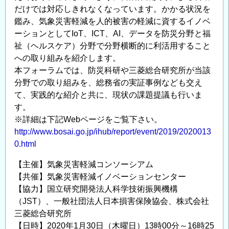
ン
だけでは対応しきれなくなっています。かかる状況を
ニ
鑑み、気象災害軽減を人的被害の軽減に資するイノベ
ュ
ーションとしてIoT、ICT、AI、データを防災分野と福
ー
祉（ヘルスケア）分野で分野横断的に利活用すること
ト
への取り組みを紹介します。
ラ
本フォーラムでは、防災科研や三菱総合研究所が当該
分野での取り組みを、総務省の実証事例なども交え
ル
て、実践的な紹介と共に、現状の課題提議も行いま
～」
す。
開
※詳細は下記Webページをご覧下さい。
催
http://www.bosai.go.jp/ihub/report/event/2019/2020013
ご
0.html
案
内
【主催】気象災害軽減コンソーシアム
の
【共催】気象災害軽減イノベーションセンター
【協力】国立研究開発法人科学技術振興機構
（JST）、一般社団法人日本損害保険協会、株式会社
三菱総合研究所
【日時】2020年1月30日（木曜日）13時00分～16時25