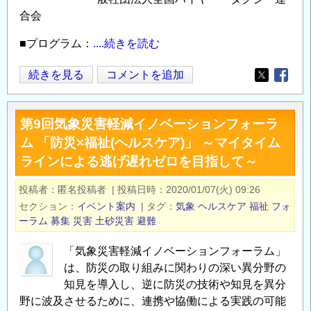
合会
■プログラム：
....続きを読む
「第
続きを見る
コメントを追加
Opens in
Opens
13
回
第9回気象災害軽減イノベーションフォーラ
EST
ム 「防災×福祉(ヘルスケア)」 ～マイタイム
普
ラインによる逃げ遅れゼロを目指して～
及
推
投稿者
匿名投稿者
|
投稿日時
2020/01/07(火) 09:26
進
セクション
イベント案内
|
タグ
気象
ヘルスケア
福祉
フォ
フ
ーラム
募集
災害
土砂災害
避難
ォ
ー
「気象災害軽減イノベーションフォーラム」
ラ
は、防災の取り組みに関わりの深い異分野の
ム
知見を導入し、逆に防災の技術や知見を異分
～
野に波及させるために、連携や協働による実践の可能