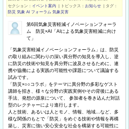
ラ
海
セクション
イベント案内
|
トピックス
お知らせ
|
タグ
イ
道
防災
気象
AI
フォーラム
気象災害
ン
支
に
部
第6回気象災害軽減イノベーションフォーラ
よ
フ
ム 防災×AI「AIによる気象災害軽減に向け
る
ォ
て」
逃
ー
「気象災害軽減イノベーションフォーラム」は、防災
げ
ラ
の取り組みに関わりの深い異分野の知見を導入し、逆
遅
ム
に防災の技術や知見を異分野に波及させるために、連
れ
「資
携や協働による実践の可能性や課題について議論する
ゼ
源
試みです。
ロ
環
「防災×○○コラボ」をテーマに異分野の多彩なゲスト
を
境
講師を招き、様々な分野の実践実例やその背後にある
目
と
手法、発想の源泉について、 参加者を巻き込んだ対話
指
土
型のレクチャーにより進行します。
し
木
人と技術、あるいは人とモノ、情報、地域…など、多
て
建
様な関係のもとで「防災」をめぐる技術や情報を再構
～
築
築し、災害に強い安心安全な社会を構築する可能性に