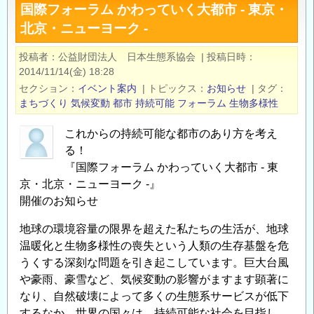
国際フォーラム かわっていく大都市 - 東京・
気
北京・ニューヨーク -
象
災
投稿者
公益財団法人 日本生態系協会
|
投稿日時
害
2014/11/14(金) 18:28
軽
セクション
イベント案内
|
トピックス
お知らせ
|
タグ
減
まちづくり
気候変動
都市
持続可能
フォーラム
生物多様性
イ
これからの持続可能な都市のあり方を考え
ノ
る！
ベ
『国際フォーラム かわっていく大都市 - 東
ー
京・北京・ニューヨーク -』
シ
開催のお知らせ
ョ
ン
地球の環境容量の限界を超えた私たちの生活が、地球
フ
温暖化と生物多様性の喪失という人類の生存基盤を危
ォ
うくする深刻な問題を引き起こしています。巨大台風
ー
や豪雨、豪雪など、気候変動の影響がますます顕著に
ラ
なり、自然破壊によって多くの生態系サービスが低下
ム
するなか、世界の国々は、持続可能な社会を目指し