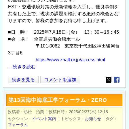
EST・交通環境対策の最新情報を入手し、優良事例を
共有した上で、現状の課題を検討する絶好の機会とな
りますので、皆様の参加をお待ち申し上げます。
■日 時： 2025年7月18日（金） 13：30～16：45
■会 場： 全電通労働会館ホール
〒101-0062 東京都千代田区神田駿河台
3丁目6
https://www.zhall.or.jp/access.html
....続きを読む
第
続きを見る
コメントを追加
Opens in
Opens
15
回
第13回海中海底工学フォーラム・ZERO
EST
普
投稿者
杉松 治美
|
投稿日時
2025/02/27(木) 12:18
及
セクション
イベント案内
|
トピックス
お知らせ
|
タグ
推
フォーラム