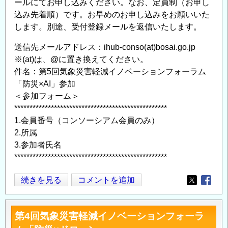
ールにてお申し込みください。なお、定員制（お申し
込み先着順）です。お早めのお申し込みをお願いいた
します。別途、受付登録メールを返信いたします。
送信先メールアドレス：ihub-conso(at)bosai.go.jp
※(at)は、@に置き換えてください。
件名：第5回気象災害軽減イノベーションフォーラム
「防災×AI」参加
＜参加フォーム＞
**************************************************
1.会員番号（コンソーシアム会員のみ）
2.所属
3.参加者氏名
**************************************************
第
続きを見る
コメントを追加
Opens in
Opens
5
回
第4回気象災害軽減イノベーションフォーラ
気