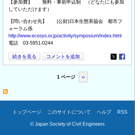
【参加費】 無料・事前申込制 （どなたにも参加
していただけます）
【問い合わせ先】 (公財)日本生態系協会 都市フ
ォーラム係
http://www.ecosys.or.jp/activity/symposium/index.html
電話 03-5951-0244
国
続きを見る
コメントを追加
Opens in
Opens
際
フ
ペ
1 ページ
次
››
ォ
ー
ー
ジ
ペ
ラ
送
ー
ム
り
か
Secondary
トップページ
このサイトについて
ヘルプ
RSS
ジ
わ
menu
© Japan Society of Civil Engineers
っ
て