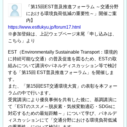
「第15回EST普及推進フォーラム ～交通分野
における環境負荷低減の重要性～」開催ご案
内】
https://www.estfukyu.jp/forum17.html
※参加登録は、上記ウェブページ末尾「申し込みは、
こちら」より
EST（Environmentally Sustainable Transport：環境的
に持続可能な交通）の普及促進を図るため、ESTの取
組みについて講演やパネルディスカッション等で検討
する「第15回 EST普及推進フォーラム」を開催しま
す。
また、「第15回EST交通環境大賞」の表彰を本フォー
ラムの中で行います。
受賞講演により優良事例を共有した後に、基調講演に
て「ESTのススメ～脱炭素・気候変動適応・SDGsに
対応するための最短距離～」について学び、パネルデ
ィスカッションにて「交通分野における環境負荷低減
の重要性」について検討します。