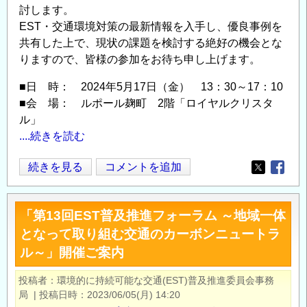
討します。
EST・交通環境対策の最新情報を入手し、優良事例を
共有した上で、現状の課題を検討する絶好の機会とな
りますので、皆様の参加をお待ち申し上げます。
■日 時： 2024年5月17日（金） 13：30～17：10
■会 場： ルポール麹町 2階「ロイヤルクリスタ
ル」
....続きを読む
第
続きを見る
コメントを追加
Opens in
Opens
14
回
「第13回EST普及推進フォーラム ～地域一体
EST
となって取り組む交通のカーボンニュートラ
普
ル～」開催ご案内
及
推
投稿者
環境的に持続可能な交通(EST)普及推進委員会事務
進
局
|
投稿日時
2023/06/05(月) 14:20
フ