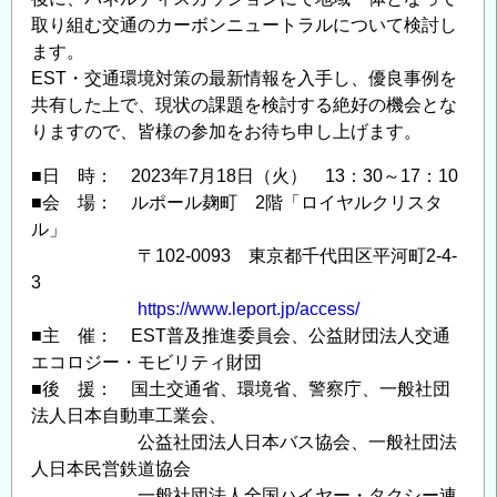
取り組む交通のカーボンニュートラルについて検討し
ます。
EST・交通環境対策の最新情報を入手し、優良事例を
共有した上で、現状の課題を検討する絶好の機会とな
りますので、皆様の参加をお待ち申し上げます。
■日 時： 2023年7月18日（火） 13：30～17：10
■会 場： ルポール麹町 2階「ロイヤルクリスタ
ル」
〒102-0093 東京都千代田区平河町2-4-
3
https://www.leport.jp/access/
■主 催： EST普及推進委員会、公益財団法人交通
エコロジー・モビリティ財団
■後 援： 国土交通省、環境省、警察庁、一般社団
法人日本自動車工業会、
公益社団法人日本バス協会、一般社団法
人日本民営鉄道協会
一般社団法人全国ハイヤー・タクシー連