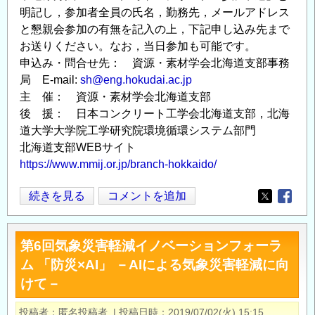
ラ
明記し，参加者全員の氏名，勤務先，メールアドレス
ム
と懇親会参加の有無を記入の上，下記申し込み先まで
「防
お送りください。なお，当日参加も可能です。
災
申込み・問合せ先： 資源・素材学会北海道支部事務
×
局 E-mail:
sh@eng.hokudai.ac.jp
福
主 催： 資源・素材学会北海道支部
祉
後 援： 日本コンクリート工学会北海道支部，北海
(ヘ
道大学大学院工学研究院環境循環システム部門
ル
北海道支部WEBサイト
ス
https://www.mmij.or.jp/branch-hokkaido/
ケ
ア)」
資
続きを見る
コメントを追加
Opens in
Opens
～
源・
マ
素
第6回気象災害軽減イノベーションフォーラ
イ
材
ム 「防災×AI」 －AIによる気象災害軽減に向
タ
学
けて－
イ
会
ム
北
投稿者
匿名投稿者
|
投稿日時
2019/07/02(火) 15:15