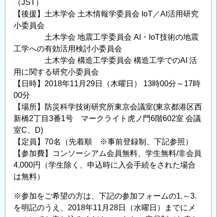
（JST）
向
【後援】土木学会 土木情報学委員会 IoT／AI活用研究
け
小委員会
て
土木学会 地震工学委員会 AI・IoT技術の地震
－
工学への有効活用検討小委員会
の
土木学会 構造工学委員会 構造工学でのAI 活
用に関する研究小委員会
【日時】2018年11月29日（木曜日） 13時00分～17時
00分
【場所】防災科学技術研究所東京会議室(東京都港区西
新橋2丁目3番1号 マークライト虎ノ門6階602室 会議
室C、D)
【定員】70名（先着順 ※事前登録制、下記参照）
【参加費】コンソーシアム会員無料、学生無料/非会員
4,000円（学生除く、申込時に入会手続をされた場合
は無料）
※参加をご希望の方は、下記の参加フォームの1.～3.
を明記のうえ、2018年11月28日（水曜日）までにメ