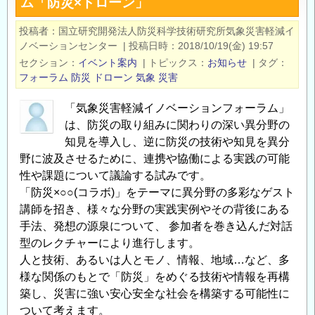
ム「防災×ドローン」
象
災
投稿者
国立研究開発法人防災科学技術研究所気象災害軽減イ
害
ノベーションセンター
|
投稿日時
2018/10/19(金) 19:57
軽
セクション
イベント案内
|
トピックス
お知らせ
|
タグ
減
フォーラム
防災
ドローン
気象
災害
イ
「気象災害軽減イノベーションフォーラム」
ノ
は、防災の取り組みに関わりの深い異分野の
ベ
知見を導入し、逆に防災の技術や知見を異分
ー
野に波及させるために、連携や協働による実践の可能
シ
性や課題について議論する試みです。
ョ
「防災×○○(コラボ)」をテーマに異分野の多彩なゲスト
ン
講師を招き、様々な分野の実践実例やその背後にある
フ
手法、発想の源泉について、 参加者を巻き込んだ対話
ォ
型のレクチャーにより進行します。
ー
人と技術、あるいは人とモノ、情報、地域…など、多
ラ
様な関係のもとで「防災」をめぐる技術や情報を再構
ム
築し、災害に強い安心安全な社会を構築する可能性に
「防
ついて考えます。