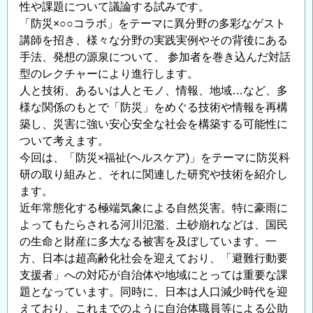
性や課題について議論する試みです。
地
「防災×○○コラボ」をテーマに異分野の多彩なゲスト
域
講師を招き、様々な分野の実践実例やその背後にある
一
手法、発想の源泉について、 参加者を巻き込んだ対話
体
型のレクチャーにより進行します。
と
人と技術、あるいは人とモノ、情報、地域…など、多
な
様な関係のもとで「防災」をめぐる技術や情報を再構
っ
築し、災害に強い安心安全な社会を構築する可能性に
て
ついて考えます。
取
今回は、「防災×福祉(ヘルスケア)」をテーマに防災科
り
研の取り組みと、それに関連した研究や技術を紹介し
組
ます。
む
近年常態化する極端気象による自然災害。特に豪雨に
交
よってもたらされる河川氾濫、土砂崩れなどは、国民
通
の生命と財産に多大なる被害を及ぼしています。一
の
方、日本は超高齢化社会を迎えており、「避難行動要
カ
支援者」への対応が自治体や地域にとっては重要な課
ー
題となっています。同時に、日本は人口減少時代を迎
ボ
えており、これまでのように自治体職員等による公助