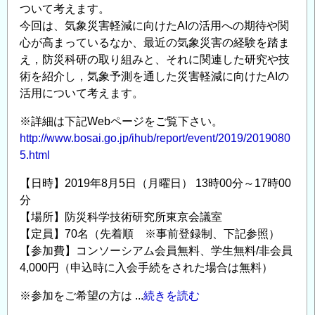
の
の
ついて考えます。
融
今回は、気象災害軽減に向けたAIの活用への期待や関
合
心が高まっているなか、最近の気象災害の経験を踏ま
に
え，防災科研の取り組みと、それに関連した研究や技
よ
術を紹介し，気象予測を通した災害軽減に向けたAIの
活用について考えます。
る
持
※詳細は下記Webページをご覧下さい。
続
http://www.bosai.go.jp/ihub/report/event/2019/2019080
可
5.html
能
社
【日時】2019年8月5日（月曜日） 13時00分～17時00
会
分
構
【場所】防災科学技術研究所東京会議室
【定員】70名（先着順 ※事前登録制、下記参照）
現
【参加費】コンソーシアム会員無料、学生無料/非会員
状
4,000円（申込時に入会手続をされた場合は無料）
将
来」
※参加をご希望の方は ...
続きを読む
の