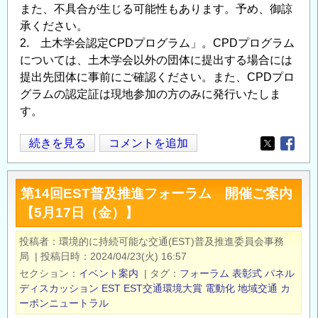
また、不具合が生じる可能性もあります。予め、御諒
承ください。
2. 土木学会認定CPDプログラム」。CPDプログラム
については、土木学会以外の団体に提出する場合には
提出先団体に事前にご確認ください。また、CPDプロ
グラムの認定証は現地参加の方のみに発行いたしま
す。
第
続きを見る
コメントを追加
Opens in
Opens
13
回
第14回EST普及推進フォーラム 開催ご案内
海
【5月17日（金）】
中
海
投稿者
環境的に持続可能な交通(EST)普及推進委員会事務
底
局
|
投稿日時
2024/04/23(火) 16:57
工
セクション
イベント案内
|
タグ
フォーラム
表彰式
パネル
学
ディスカッション
EST
EST交通環境大賞
電動化
地域交通
カ
フ
ーボンニュートラル