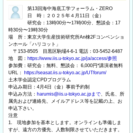
進
フ
第13回海中海底工学フォーラム・ZERO
日 時：２０２５年４月11日（金）
ォ
研究会：13時00分〜17時00分、懇談会：17
ー
時30分〜19時30分
ラ
場 所：東京大学生産技術研究所An棟2Fコンベンショ
ム
ンホール「ハリコット」
開
〒153-8505 目黒区駒場4-6-1 電話：03-5452-6487
催
地 図：
https://www.iis.u-tokyo.ac.jp/ja/access/参照
ご
参加費：研究会：無料、懇談会： 6,000円*講演者無料
案
URL：
https://seasat.iis.u-tokyo.ac.jp/UTforum/
内
土木学会認定CPDプログラム
【7
申込み期日：4月4日（金）事前予約制
月
申込み方法：
harumis@iis.u-tokyo.ac.jpまで
、氏名、所
18
属先および連絡先、メイルアドレス等を記載の上、お
日
申込下さい。
（金）】
注意
の
1. 現地参加を基本とします。オンラインも準備しま
すが、遠方の方優先、人数制限させていただきます。