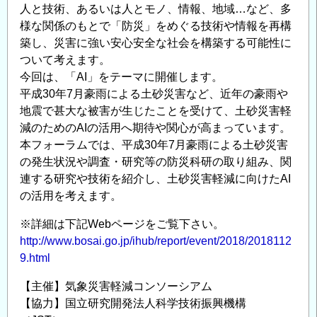
人と技術、あるいは人とモノ、情報、地域…など、多
ー
様な関係のもとで「防災」をめぐる技術や情報を再構
ラ
築し、災害に強い安心安全な社会を構築する可能性に
ム
ついて考えます。
「防
今回は、「AI」をテーマに開催します。
災
平成30年7月豪雨による土砂災害など、近年の豪雨や
×AI」
地震で甚大な被害が生じたことを受けて、土砂災害軽
－
減のためのAIの活用へ期待や関心が高まっています。
AI
本フォーラムでは、平成30年7月豪雨による土砂災害
に
の発生状況や調査・研究等の防災科研の取り組み、関
よ
連する研究や技術を紹介し、土砂災害軽減に向けたAI
る
の活用を考えます。
気
※詳細は下記Webページをご覧下さい。
象
http://www.bosai.go.jp/ihub/report/event/2018/2018112
災
9.html
害
軽
【主催】気象災害軽減コンソーシアム
減
【協力】国立研究開発法人科学技術振興機構
に