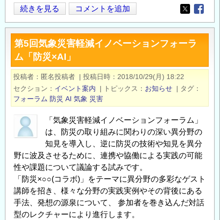
第
続きを見る
コメントを追加
Opens in
Opens
6
回
第5回気象災害軽減イノベーションフォーラ
気
ム「防災×AI」
象
災
投稿者
匿名投稿者
|
投稿日時
2018/10/29(月) 18:22
害
セクション
イベント案内
|
トピックス
お知らせ
|
タグ
軽
フォーラム
防災
AI
気象
災害
減
イ
「気象災害軽減イノベーションフォーラム」
ノ
は、防災の取り組みに関わりの深い異分野の
ベ
知見を導入し、逆に防災の技術や知見を異分
野に波及させるために、連携や協働による実践の可能
ー
性や課題について議論する試みです。
シ
「防災×○○(コラボ)」をテーマに異分野の多彩なゲスト
ョ
講師を招き、様々な分野の実践実例やその背後にある
ン
手法、発想の源泉について、 参加者を巻き込んだ対話
フ
型のレクチャーにより進行します。
ォ