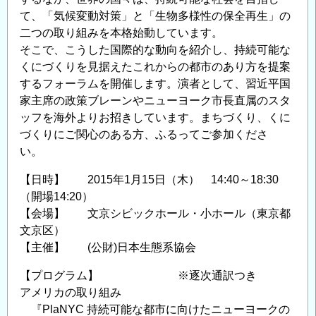
「防
て、「気候変動対策」と「生物多様性の保全再生」の
災
二つの取り組みを本格始動しています。
×
そこで、こうした国際的な動向を紹介し、持続可能な
くにづくりを見据えたこれからの都市のあり方を提案
ド
するフォーラムを開催します。演者として、習近平国
ロ
家主席の政策ブレーンやニューヨーク市長直属のスタ
ー
ッフを海外よりお招きしています。まちづくり、くに
ン」
づくりにご関心のある方、ふるってご参加くださ
の
い。
【日時】 2015年1月15日（木） 14:40～18:30
（開場14:20）
【会場】 文京シビックホール・小ホール（東京都
文京区）
【主催】 (公財)日本生態系協会
【プログラム】 ※逐次通訳つき
アメリカの取り組み
『PlaNYC 持続可能な都市に向けたニューヨークの