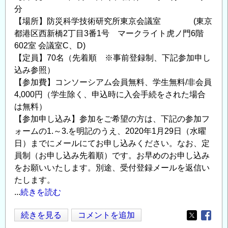
分
【場所】防災科学技術研究所東京会議室 (東京
都港区西新橋2丁目3番1号 マークライト虎ノ門6階
602室 会議室C、D)
【定員】70名（先着順 ※事前登録制、下記参加申し
込み参照）
【参加費】コンソーシアム会員無料、学生無料/非会員
4,000円（学生除く、申込時に入会手続をされた場合
は無料）
【参加申し込み】参加をご希望の方は、下記の参加フ
ォームの1.～3.を明記のうえ、2020年1月29日（水曜
日）までにメールにてお申し込みください。なお、定
員制（お申し込み先着順）です。お早めのお申し込み
をお願いいたします。別途、受付登録メールを返信い
たします。
...
続きを読む
第
続きを見る
コメントを追加
Opens in
Opens
9