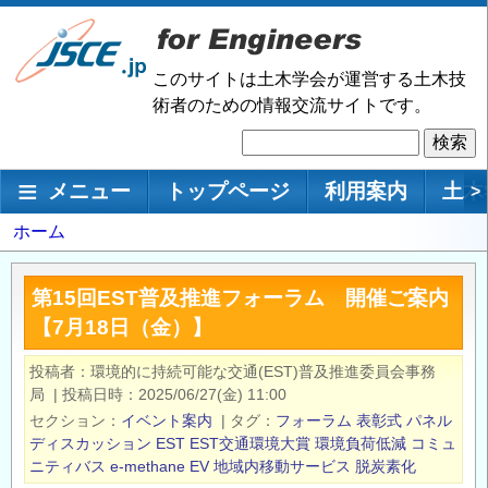
メ
イ
ン
このサイトは土木学会が運営する土木技
コ
術者のための情報交流サイトです。
ン
検
テ
索
ン
メインナビゲーション
メニュー
トップページ
利用案内
土木
>
ツ
に
パ
ホーム
移
ン
動
く
第15回EST普及推進フォーラム 開催ご案内
ず
【7月18日（金）】
投稿者
環境的に持続可能な交通(EST)普及推進委員会事務
局
|
投稿日時
2025/06/27(金) 11:00
セクション
イベント案内
|
タグ
フォーラム
表彰式
パネル
ディスカッション
EST
EST交通環境大賞
環境負荷低減
コミュ
ニティバス
e-methane
EV
地域内移動サービス
脱炭素化