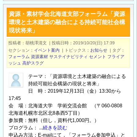
回
資源・素材学会北海道支部フォーラム「資源
気
環境と土木建築の融合による持続可能社会構
象
現状将来」
災
害
投稿者
胡桃澤清文
|
投稿日時
2019/10/20(日) 17:39
軽
セクション
イベント案内
|
トピックス
お知らせ
|
タグ
減
フォーラム
資源素材
サステイナビリティ
セメント
フライア
イ
ッシュ
高炉スラグ
ノ
ベ
テーマ：「資源環境と土木建築の融合による
持続可能社会構築の現状と将来」
ー
日 時：2019年12月13日（金）13:30から
シ
17:45
ョ
会 場：北海道大学 学術交流会館 （〒060-0808
ン
北海道札幌市北区北8条西5丁目）
フ
参加費：無料（但し，資料代1,000円。）
ォ
プログラム： ...
続きを読む
ー
申込み方法：E-mailにて，「フォーラム参加申込」と