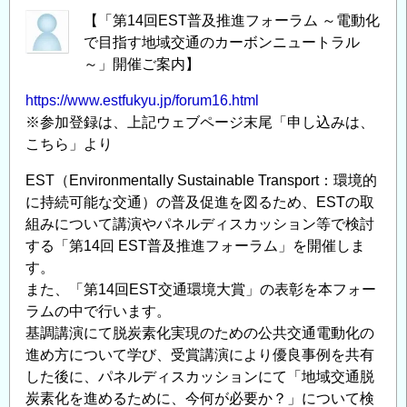
ォ
【「第14回EST普及推進フォーラム ～電動化
ー
で目指す地域交通のカーボンニュートラル
ラ
～」開催ご案内】
ム・
ZERO
https://www.estfukyu.jp/forum16.html
の
※参加登録は、上記ウェブページ末尾「申し込みは、
こちら」より
EST（Environmentally Sustainable Transport：環境的
に持続可能な交通）の普及促進を図るため、ESTの取
組みについて講演やパネルディスカッション等で検討
する「第14回 EST普及推進フォーラム」を開催しま
す。
また、「第14回EST交通環境大賞」の表彰を本フォー
ラムの中で行います。
基調講演にて脱炭素化実現のための公共交通電動化の
進め方について学び、受賞講演により優良事例を共有
した後に、パネルディスカッションにて「地域交通脱
炭素化を進めるために、今何が必要か？」について検