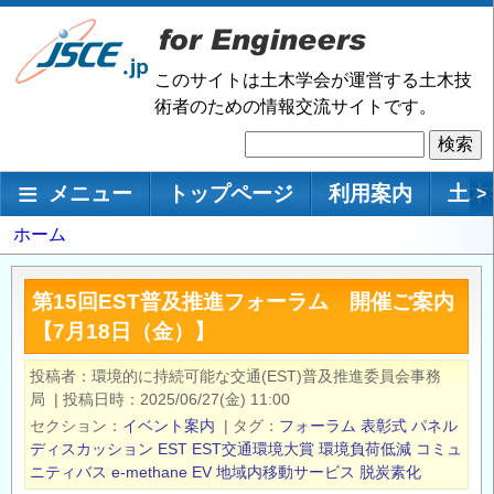
メ
イ
ン
このサイトは土木学会が運営する土木技
コ
術者のための情報交流サイトです。
ン
検
テ
索
ン
メインナビゲーション
メニュー
トップページ
利用案内
土木
>
ツ
に
パ
ホーム
移
ン
動
く
第15回EST普及推進フォーラム 開催ご案内
ず
【7月18日（金）】
投稿者
環境的に持続可能な交通(EST)普及推進委員会事務
局
|
投稿日時
2025/06/27(金) 11:00
セクション
イベント案内
|
タグ
フォーラム
表彰式
パネル
ディスカッション
EST
EST交通環境大賞
環境負荷低減
コミュ
ニティバス
e-methane
EV
地域内移動サービス
脱炭素化