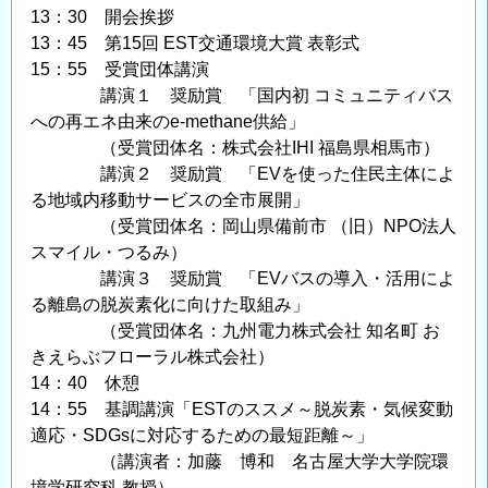
13：30 開会挨拶
13：45 第15回 EST交通環境大賞 表彰式
15：55 受賞団体講演
講演１ 奨励賞 「国内初 コミュニティバス
への再エネ由来のe-methane供給」
（受賞団体名：株式会社IHI 福島県相馬市）
講演２ 奨励賞 「EVを使った住民主体によ
る地域内移動サービスの全市展開」
（受賞団体名：岡山県備前市 （旧）NPO法人
スマイル・つるみ）
講演３ 奨励賞 「EVバスの導入・活用によ
る離島の脱炭素化に向けた取組み」
（受賞団体名：九州電力株式会社 知名町 お
きえらぶフローラル株式会社）
14：40 休憩
14：55 基調講演「ESTのススメ～脱炭素・気候変動
適応・SDGsに対応するための最短距離～」
（講演者：加藤 博和 名古屋大学大学院環
境学研究科 教授）