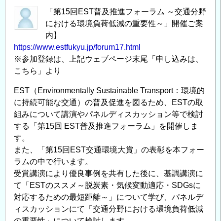
「第15回EST普及推進フォーラム ～交通分野
における環境負荷低減の重要性～」開催ご案
内】
https://www.estfukyu.jp/forum17.html
※参加登録は、上記ウェブページ末尾「申し込みは、
こちら」より
EST（Environmentally Sustainable Transport：環境的
に持続可能な交通）の普及促進を図るため、ESTの取
組みについて講演やパネルディスカッション等で検討
する「第15回 EST普及推進フォーラム」を開催しま
す。
また、「第15回EST交通環境大賞」の表彰を本フォー
ラムの中で行います。
受賞講演により優良事例を共有した後に、基調講演に
て「ESTのススメ～脱炭素・気候変動適応・SDGsに
対応するための最短距離～」について学び、パネルデ
ィスカッションにて「交通分野における環境負荷低減
の重要性」について検討します。