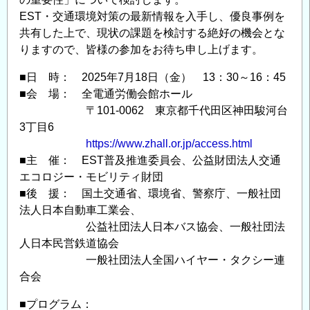
EST・交通環境対策の最新情報を入手し、優良事例を
共有した上で、現状の課題を検討する絶好の機会とな
りますので、皆様の参加をお待ち申し上げます。
■日 時： 2025年7月18日（金） 13：30～16：45
■会 場： 全電通労働会館ホール
〒101-0062 東京都千代田区神田駿河台
3丁目6
https://www.zhall.or.jp/access.html
■主 催： EST普及推進委員会、公益財団法人交通
エコロジー・モビリティ財団
■後 援： 国土交通省、環境省、警察庁、一般社団
法人日本自動車工業会、
公益社団法人日本バス協会、一般社団法
人日本民営鉄道協会
一般社団法人全国ハイヤー・タクシー連
合会
■プログラム：