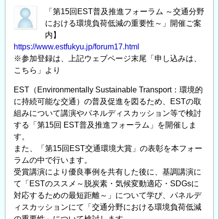
「第15回EST普及推進フォーラム ～交通分野
における環境負荷低減の重要性～」開催ご案
内】
https://www.estfukyu.jp/forum17.html
※参加登録は、上記ウェブページ末尾「申し込みは、
こちら」より
EST（Environmentally Sustainable Transport：環境的
に持続可能な交通）の普及促進を図るため、ESTの取
組みについて講演やパネルディスカッション等で検討
する「第15回 EST普及推進フォーラム」を開催しま
す。
また、「第15回EST交通環境大賞」の表彰を本フォー
ラムの中で行います。
受賞講演により優良事例を共有した後に、基調講演に
て「ESTのススメ～脱炭素・気候変動適応・SDGsに
対応するための最短距離～」について学び、パネルデ
ィスカッションにて「交通分野における環境負荷低減
の重要性」について検討します。