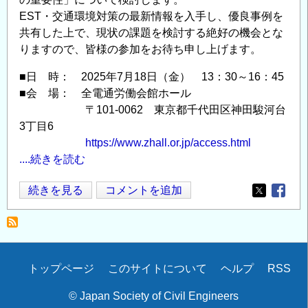
EST・交通環境対策の最新情報を入手し、優良事例を
共有した上で、現状の課題を検討する絶好の機会とな
りますので、皆様の参加をお待ち申し上げます。
■日 時： 2025年7月18日（金） 13：30～16：45
■会 場： 全電通労働会館ホール
〒101-0062 東京都千代田区神田駿河台
3丁目6
https://www.zhall.or.jp/access.html
....続きを読む
第
続きを見る
コメントを追加
Opens in
Opens
15
回
EST
普
Secondary
トップページ
このサイトについて
ヘルプ
RSS
及
menu
推
© Japan Society of Civil Engineers