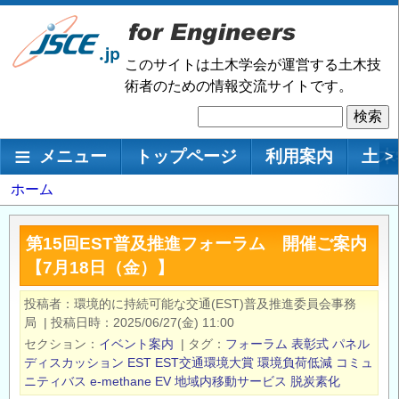
メ
イ
ン
このサイトは土木学会が運営する土木技
コ
術者のための情報交流サイトです。
ン
検
テ
索
ン
メインナビゲーション
メニュー
トップページ
利用案内
土木
>
ツ
に
パ
ホーム
移
ン
動
く
第15回EST普及推進フォーラム 開催ご案内
ず
【7月18日（金）】
投稿者
環境的に持続可能な交通(EST)普及推進委員会事務
局
|
投稿日時
2025/06/27(金) 11:00
セクション
イベント案内
|
タグ
フォーラム
表彰式
パネル
ディスカッション
EST
EST交通環境大賞
環境負荷低減
コミュ
ニティバス
e-methane
EV
地域内移動サービス
脱炭素化