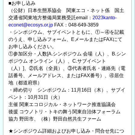
■お申し込み
（公財）日本生態系協会 関東エコ・ネット係 国土
交通省関東地方整備局業務受託email：
2023kanto-
econet@ecosys.or.jp
FAX：048-649-3859
・シンポジウム、サブイベントともに、①～④を記載
のうえ、申し込みフォーム、EメールまたはFAXにて
お申し込みください。
①参加区分・人数[A.シンポジウム 会場（人）、B.シン
ポジウム オンライン（人）、C.サブイベント
（人）]、②氏名（全員）、③代表者氏名・連絡先（電
話番号、メールアドレス、またはFAX番号）、④居住
地（都道府県）
・締め切り シンポジウム：11月16日（木）、サブイ
ベント：10月31日（火）
主催 関東エコロジカル・ネットワーク推進協議会
後援 コウノトリ・トキの舞う関東自治体フォーラム
協力 野田市、（株）野田自然共生ファーム
★シンポジウム詳細およびお申し込み・問合せ先につ