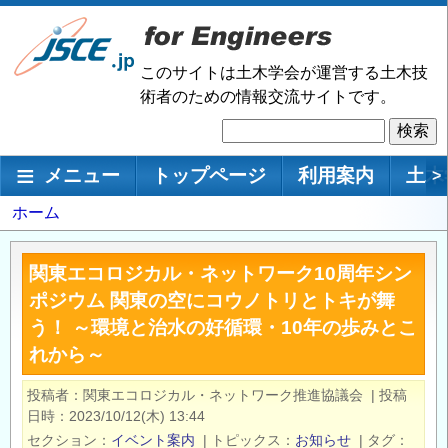
メ
イ
ン
このサイトは土木学会が運営する土木技
コ
術者のための情報交流サイトです。
ン
検
テ
索
ン
メインナビゲーション
メニュー
トップページ
利用案内
土木
>
ツ
に
パ
ホーム
移
ン
動
く
関東エコロジカル・ネットワーク10周年シン
ず
ポジウム 関東の空にコウノトリとトキが舞
う！ ～環境と治水の好循環・10年の歩みとこ
れから～
投稿者
関東エコロジカル・ネットワーク推進協議会
|
投稿
日時
2023/10/12(木) 13:44
セクション
イベント案内
|
トピックス
お知らせ
|
タグ