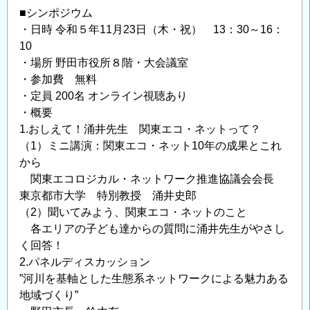
■シンポジウム
・日時 令和５年11月23日（木・祝） 13：30～16：
10
・場所 野田市役所８階・大会議室
・参加費 無料
・定員 200名 オンライン視聴あり
・概要
1.おしえて！涌井先生 関東エコ・ネットって？
（1）ミニ講演：関東エコ・ネット10年の成果とこれ
から
関東エコロジカル・ネットワーク推進協議会会長
東京都市大学 特別教授 涌井史郎
（2）聞いてみよう、関東エコ・ネットのこと
各エリアの子ども達からの質問に涌井先生がやさし
く回答！
2.パネルディスカッション
”河川を基軸とした生態系ネットワークによる魅力ある
地域づくり”