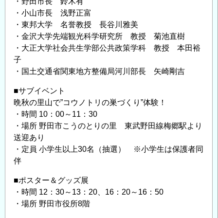
・野田市長 鈴木有
・小山市長 浅野正富
・東邦大学 名誉教授 長谷川雅美
・金沢大学先端観光科学研究所 教授 菊池直樹
・大正大学社会共生学部公共政策学科 教授 本田裕
子
・国土交通省関東地方整備局河川部長 矢崎剛吉
■サブイベント
晩秋の里山で”コウノトリの巣づくり”体験！
・時間 10：00～11：30
・場所 野田市こうのとりの里 東武野田線梅郷駅より
送迎あり
・定員 小学生以上30名（抽選） ※小学生は保護者同
伴
■ポスター＆グッズ展
・時間 12：30～13：20、16：20～16：50
・場所 野田市役所8階