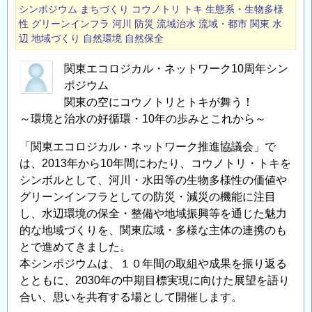
シンポジウム
まちづくり
コウノトリ
トキ
生態系・生物多様
性
グリーンインフラ
河川
防災
流域治水
流域・都市
関東
水
辺
地域づくり
自然環境
自然保全
関東エコロジカル・ネットワーク10周年シン
ポジウム
関東の空にコウノトリとトキが舞う！
～環境と治水の好循環・10年の歩みとこれから～
「関東エコロジカル・ネットワーク推進協議会」で
は、2013年から10年間にわたり、コウノトリ・トキを
シンボルとして、河川・水田等の生物多様性の価値や
グリーンインフラとしての防災・減災の機能に注目
し、水辺環境の保全・整備や地域振興等を通じた魅力
的な地域づくりを、関東広域・多様な主体の連携のも
とで進めてきました。
本シンポジウムは、１０年間の取組や成果を振り返る
とともに、2030年の中期目標実現に向けた展望を語り
合い、思いを共有する場として開催します。