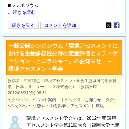
■シンポジウム
....続きを読む
関
続きを見る
コメントを追加
Opens in
Opens
東
エ
一般公開シンポジウム「環境アセスメントに
コ
おける生物多様性分野の定量評価とミティゲ
ロ
ーション・ヒエラルキー」のお知らせ －
ジ
環境アセスメント学会
カ
ル・
投稿者
中村純也（環境アセスメント学会生態系研究部会幹
ネ
事、日本エヌ・ユー・エス株式会社）
|
投稿日時
ッ
2012/08/31(金) 08:51
ト
セクション
イベント案内
|
トピックス
お知らせ
|
タグ
ワ
シンポジウム
生態系・生物多様性
アセスメント
環境
ー
環境アセスメント学会では、2012年度 環境
ク
アセスメント学会第11回大会（福岡大学七隈
10