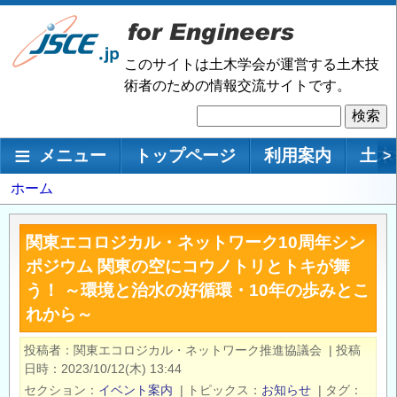
メ
イ
ン
このサイトは土木学会が運営する土木技
コ
術者のための情報交流サイトです。
ン
検
テ
索
ン
メインナビゲーション
メニュー
トップページ
利用案内
土木
>
ツ
に
パ
ホーム
移
ン
動
く
関東エコロジカル・ネットワーク10周年シン
ず
ポジウム 関東の空にコウノトリとトキが舞
う！ ～環境と治水の好循環・10年の歩みとこ
れから～
投稿者
関東エコロジカル・ネットワーク推進協議会
|
投稿
日時
2023/10/12(木) 13:44
セクション
イベント案内
|
トピックス
お知らせ
|
タグ