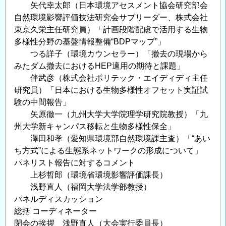
矢代幸太郎（日本環境アセスメント協会研究部会
と
自然環境影響評価技法研究会サブリーダー、株式会社
ト
東京久栄主任研究員）「計画段階配慮で活用する生物
キ
多様性分野の基盤情報整備“BDPマップ”」
が
つる詳子（環境カウンセラー）「撤去の現場から
舞
みたダム撤去におけるHEP適用の期待と課題」
う！
伴武彦（株式会社ポリテック・エイディディ主任
～
研究員）「日本における生物多様性オフセット実証試
環
験の中間報告」
境
矢原徹一（九州大学大学院理学研究院教授）「九
と
州大学新キャンパス移転と生物多様性保全」
治
澤田和孝（愛知県環境部自然環境課主査）「“あい
水
ち方式”による生態系ネットワークの形成について」
の
パネリスト報告に対するコメント
好
上杉哲郎（環境省環境影響評価課長）
循
浅野直人（福岡大学法学部教授）
環・
パネルディスカッション
10
総括 コーディネーター
年
閉会の挨拶 浅野直人（大会実行委員長）