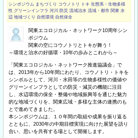
シンポジウム
まちづくり
コウノトリ
トキ
生態系・生物多様
性
グリーンインフラ
河川
防災
流域治水
流域・都市
関東
水
辺
地域づくり
自然環境
自然保全
関東エコロジカル・ネットワーク10周年シン
ポジウム
関東の空にコウノトリとトキが舞う！
～環境と治水の好循環・10年の歩みとこれから～
「関東エコロジカル・ネットワーク推進協議会」で
は、2013年から10年間にわたり、コウノトリ・トキを
シンボルとして、河川・水田等の生物多様性の価値や
グリーンインフラとしての防災・減災の機能に注目
し、水辺環境の保全・整備や地域振興等を通じた魅力
的な地域づくりを、関東広域・多様な主体の連携のも
とで進めてきました。
本シンポジウムは、１０年間の取組や成果を振り返る
とともに、2030年の中期目標実現に向けた展望を語り
合い、思いを共有する場として開催します。