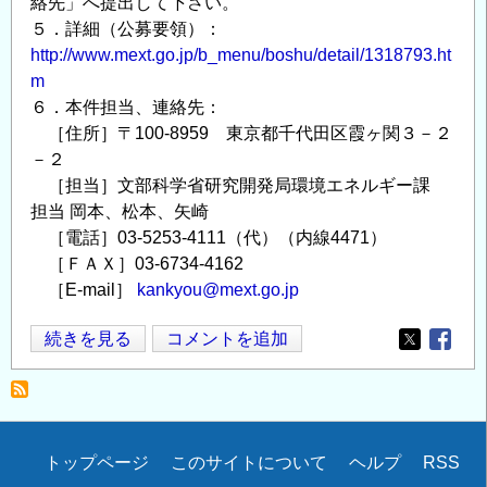
絡先」へ提出して下さい。
性
５．詳細（公募要領）：
分
http://www.mext.go.jp/b_menu/boshu/detail/1318793.ht
野
m
の
６．本件担当、連絡先：
定
［住所］〒100-8959 東京都千代田区霞ヶ関３－２
量
－２
評
［担当］文部科学省研究開発局環境エネルギー課
価
担当 岡本、松本、矢崎
と
［電話］03-5253-4111（代）（内線4471）
［ＦＡＸ］03-6734-4162
ミ
［E-mail］
kankyou@mext.go.jp
テ
ィ
平
続きを見る
コメントを追加
ゲ
Opens in
Opens
成
ー
24
シ
年
ョ
度
ン・
Secondary
トップページ
このサイトについて
ヘルプ
RSS
「気
ヒ