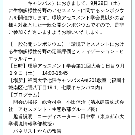
キャンパス）におきまして、9月29日（土）
周
に生物多様性分野のアセスメントに関するシンポジウ
年
ムを開催致します。環境アセスメント学会員以外の皆
シ
様も対象とした一般公開シンポジウムですので、是非
ン
ご参加くださいますようお願いいたします。
ポ
ジ
【一般公開シンポジウム】「環境アセスメントにおけ
ウ
る生物多様性分野の定量評価とミティゲーション・ヒ
ム
エラルキー」
関
【日時】環境アセスメント学会第11回大会１日目９月
東
２９日（土） 14:00-16:45
の
【場所】福岡大学七隈キャンパスA棟201教室（福岡市
空
城南区七隈八丁目19-1、七隈キャンパス内）
【プログラム】
に
開会の挨拶 総合司会 小田信治（清水建設株式会
コ
社 アセスメント・生態系部グループ長）
ウ
趣旨説明 コーディネーター：田中章（東京都市大
ノ
学環境情報学部教授）
ト
パネリストからの報告
リ