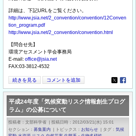
の
詳細は、下記URLをご覧ください。
歩
http://www.jsia.net/2_convention/convention/12Conven
み
tion_program.pdf
と
http://www.jsia.net/2_convention/convention.html
こ
れ
【問合せ先】
か
環境アセスメント学会事務局
ら
E-mail:
office@jsia.net
FAX:03-3812-4532
～
の
一
続きを見る
コメントを追加
Opens in
Opens
般
公
平成24年度「気候変動リスク情報創生プログ
開
ラム」の公募について
シ
ン
投稿者
文部科学省
|
投稿日時
2012/03/21(水) 15:01
ポ
セクション
募集案内
|
トピックス
お知らせ
|
タグ
気候
ジ
変動
水資源
リスク
自然災害
生態系・生物多様性