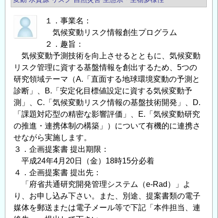
ウ
ム
１．事業名：
「環
気候変動リスク情報創生プログラム
境
２．趣旨：
気候変動予測技術を向上させるとともに、気候変動
ア
リスク管理に資する基盤情報を創出するため、5つの
セ
研究領域テーマ（A.「直面する地球環境変動の予測と
ス
診断」、B.「安定化目標値設定に資する気候変動予
メ
測」、C.「気候変動リスク情報の基盤技術開発」、D.
ン
「課題対応型の精密な影響評価」、E.「気候変動研究
ト
の推進・連携体制の構築」）について有機的に連携さ
に
せながら実施します。
お
３．企画提案書 提出期限：
け
平成24年4月20日（金）18時15分必着
る
４．企画提案書 提出先：
生
「府省共通研究開発管理システム（e-Rad）」よ
物
り、お申し込み下さい。また、別途、提案書類の電子
多
媒体を郵送または電子メール等で下記「本件担当、連
様