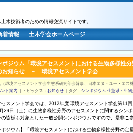
る土木技術者のための情報交流サイトです。
新着情報
土木学会ホームページ
ンポジウム「環境アセスメントにおける生物多様性分
のお知らせ － 環境アセスメント学会
也（環境アセスメント学会生態系研究部会幹事、日本エヌ・ユー・エス
ベント案内
|
トピックス
お知らせ
|
タグ
シンポジウム
生態系・生物
アセスメント学会では、2012年度 環境アセスメント学会第1
9月29日（土）に生物多様性分野のアセスメントに関するシン
外の皆様も対象とした一般公開シンポジウムですので、是非ご
ンポジウム】「環境アセスメントにおける生物多様性分野の定