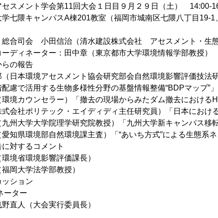
スメント学会第11回大会１日目９月２９日（土） 14:00-16:
学七隈キャンパスA棟201教室（福岡市城南区七隈八丁目19-
】
総合司会 小田信治（清水建設株式会社 アセスメント・生
ーディネーター：田中章（東京都市大学環境情報学部教授）
らの報告
日本環境アセスメント協会研究部会自然環境影響評価技法研
配慮で活用する生物多様性分野の基盤情報整備“BDPマップ”」
境カウンセラー）「撤去の現場からみたダム撤去におけるH
会社ポリテック・エイディディ主任研究員）「日本における
州大学大学院理学研究院教授）「九州大学新キャンパス移
知県環境部自然環境課主査）「“あいち方式”による生態系ネ
告に対するコメント
境省環境影響評価課長）
福岡大学法学部教授）
カッション
ネーター
浅野直人（大会実行委員長）