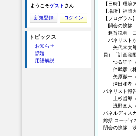
【日時】環境アセ
ようこそ
ゲスト
さん
【場所】福岡大
新規登録
ログイン
【プログラム
開会の挨拶 
趣旨説明 コ
トピックス
パネリストか
お知らせ
矢代幸太郎（
話題
員）「計画段階
用語解説
つる詳子（環
伴武彦（株式
矢原徹一（九
澤田和孝（愛
パネリスト報
上杉哲郎（環
浅野直人（
パネルディス
総括 コーディ
閉会の挨拶 