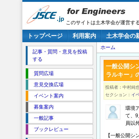
メ
イ
ン
このサイトは土木学会が運営す
コ
ン
メインナビゲーション
トップページ
利用案内
土木学会の
テ
パ
ホーム
ン
記事・質問・意見を投稿
ツ
ン
する
に
く
一般公開シ
移
セ
ず
質問広場
ラルキー」
動
ク
意見交換広場
投稿者
中村純
シ
セクション
イ
イベント案内
ョ
ン
募集案内
環境
て、
一般記事
員以
ブックレビュー
【一般公開シ