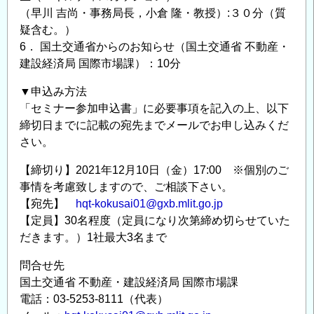
（早川 吉尚・事務局長，小倉 隆・教授）:３０分（質
疑含む。）
6． 国土交通省からのお知らせ（国土交通省 不動産・
建設経済局 国際市場課）：10分
▼申込み方法
「セミナー参加申込書」に必要事項を記入の上、以下
締切日までに記載の宛先までメールでお申し込みくだ
さい。
【締切り】2021年12月10日（金）17:00 ※個別のご
事情を考慮致しますので、ご相談下さい。
【宛先】
hqt-kokusai01@gxb.mlit.go.jp
【定員】30名程度（定員になり次第締め切らせていた
だきます。）1社最大3名まで
問合せ先
国土交通省 不動産・建設経済局 国際市場課
電話：03-5253-8111（代表）