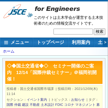
メ
イ
ン
このサイトは土木学会が運営する土木技
コ
術者のための情報交流サイトです。
ン
検
テ
索
ン
メインナビゲーション
メニュー
トップページ
利用案内
土木
>
ツ
に
パ
ホーム
移
ン
動
く
◇◆国土交通省◆◇ セミナー開催のご案
ず
内 12/14「国際仲裁セミナー」＠福岡初開
催！
投稿者
国土交通省国際市場課
|
投稿日時
2021/12/09(木)
11:14
セクション
イベント案内
|
トピックス
お知らせ
|
タグ
国際
仲裁
建設
不動産
土木設計
FDIC
コロナ
マネジメント
募