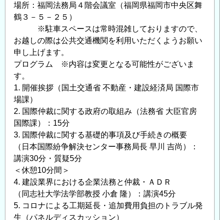
場所：福岡法務局４階会議室（福岡県福岡市中央区舞
鶴３－５－２５）
※駐車スペースは常時混雑しておりますので、
お越しの際は公共交通機関を利用いただくようお願い
申し上げます。
プログラム ※内容は変更となる可能性がございま
す。
1. 開催挨拶（国土交通省 不動産・建設経済局 国際市
場課）
2. 国際仲裁に関する政府の取組み（法務省 大臣官房
国際課）：15分
3. 国際仲裁に関する基礎的事項及び手続きの概要
（日本国際紛争解決センター事務局長 早川 吉尚）：
講演30分・質疑5分
＜休憩10分間＞
4. 建設業界における企業法務と仲裁・ＡＤＲ
（同志社大学法学部教授 小倉 隆）：講演45分
5. コロナによる工期延長・追加費用負担のトラブル発
生（パネルディスカッション）