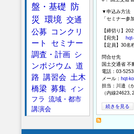
盤・基礎
防
▼申込み方法
災
環境
交通
「セミナー参
公募
コンクリ
【締切り】20
【宛先】
hqt
ート
セミナー
【定員】30名
調査・計画
シ
問合せ先
ンポジウム
道
国土交通省 不
電話：03-525
路
講習会
土木
メール：
hqt-k
担当：川邉（
橋梁
募集
イン
（内線24623, 
フラ
流域・都市
◇◆
続きを見る
講演会
国
土
交