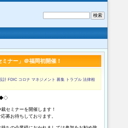
検
索
裁セミナー」＠福岡初開催！
設計
FDIC
コロナ
マネジメント
募集
トラブル
法律相
◆◇
仲裁セミナーを開催します！
ご応募お待ちしております。
お持ちの企業様におかれましては参加をお勧め致