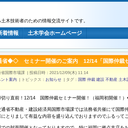
る土木技術者のための情報交流サイトです。
新着情報
土木学会ホームページ
通省◆◇ セミナー開催のご案内 12/14「国際仲
通省国際市場課
|
投稿日時
2021/12/09(木) 11:14
ベント案内
|
トピックス
お知らせ
|
タグ
国際
仲裁
建設
不動産
土木
締切り直前！12/14 国際仲裁セミナー開催！（福岡初開催！）
交通省不動産・建設経済局国際市場課では法務省共催にて国際
様にとりまして有益な内容を盛り込んでおりますのでふるって
岡での対面開催となっておりますので、特に福岡に拠点支店を