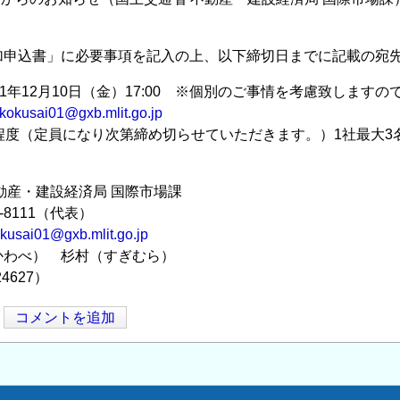
加申込書」に必要事項を記入の上、以下締切日までに記載の宛
21年12月10日（金）17:00 ※個別のご事情を考慮致します
-kokusai01@gxb.mlit.go.jp
程度（定員になり次第締め切らせていただきます。）1社最大3
動産・建設経済局 国際市場課
3-8111（代表）
okusai01@gxb.mlit.go.jp
かわべ） 杉村（すぎむら）
24627）
コメントを追加