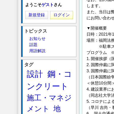
ようこそ
ゲスト
さん
します。
また、当日は
新規登録
ログイン
にお問い合わ
▼開催概要
トピックス
日時：2021年1
お知らせ
場所：福岡法
話題
※駐車スペー
用語解説
プログラム 
1. 開催挨拶
タグ
2. 国際仲裁
3. 国際仲裁
設計
鋼・コ
（日本国際紛争
＜休憩10分間
ンクリート
4. 建設業界
（同志社大学法
施工・マネジ
5. コロナに
メント
地
（早川 吉尚・
6． 国土交通