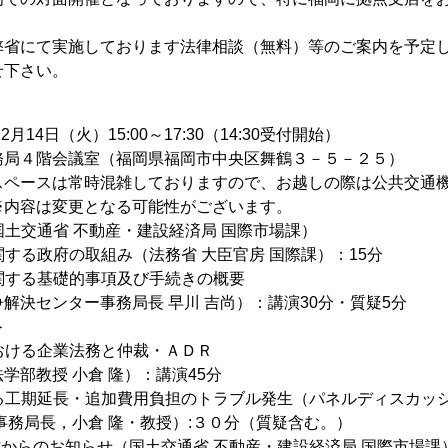
弊省にて実施しております法律相談（無料）等のご案内を予定
せ下さい。
2月14日（火）15:00～17:30（14:30受付開始）
務局４階会議室（福岡県福岡市中央区舞鶴３－５－２５）
スは常時混雑しておりますので、お越しの際は公共交通機
※内容は変更となる可能性がございます。
（国土交通省 不動産・建設経済局 国際市場課）
に関する政府の取組み（法務省 大臣官房 国際課）：15分
に関する基礎的事項及び手続きの概要
解決センター事務局長 早川 吉尚）：講演30分・質疑5分
＞
における企業法務と仲裁・ＡＤＲ
学部教授 小倉 隆）：講演45分
よる工期延長・追加費用負担のトラブル発生（パネルディスカッ
事務局長，小倉 隆・教授）:３０分（質疑含む。）
省からのお知らせ（国土交通省 不動産・建設経済局 国際市場課）