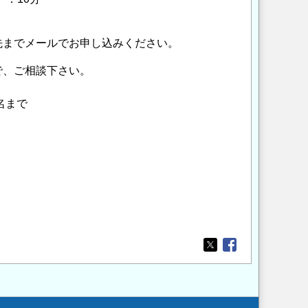
先までメールでお申し込みください。
ので、ご相談下さい。
名まで
Opens in a new wi
Opens in a new