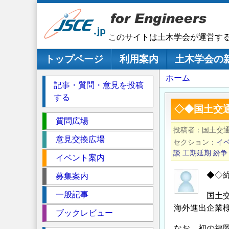
メ
イ
ン
このサイトは土木学会が運営す
コ
ン
メインナビゲーション
トップページ
利用案内
土木学会の
テ
パ
ホーム
ン
記事・質問・意見を投稿
ツ
ン
する
に
く
◇◆国土交
移
セ
ず
質問広場
動
投稿者
国土交
ク
意見交換広場
セクション
イ
シ
談
工期延期
紛争
イベント案内
ョ
ン
◆◇
募集案内
一般記事
国土
海外進出企業
ブックレビュー
なお、初の福