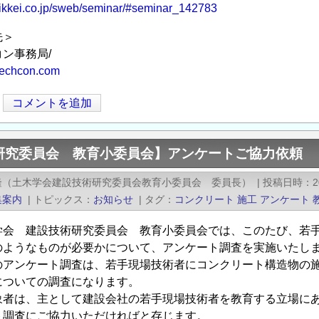
nikkei.co.jp/sweb/seminar/#seminar_142783
先＞
ン事務局/
techcon.com
コメントを追加
研究委員会 教育小委員会】アンケートご協力依頼
隆（土木学会建設技術研究委員会教育小委員会 委員長）
|
投稿日時
2
集案内
|
トピックス
お知らせ
|
タグ
コンクリート
施工
アンケート
学会 建設技術研究委員会 教育小委員会では、このたび、若
のようなものが必要かについて、アンケート調査を実施いたし
のアンケート調査は、若手現場技術者にコンクリート構造物の
についての調査になります。
象者は、主として建設会社の若手現場技術者を教育する立場に
ト調査にご協力いただければと存じます。