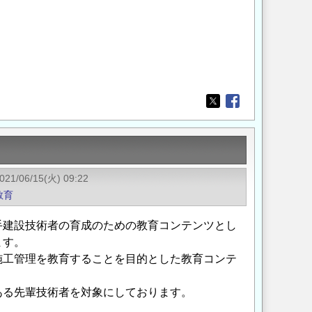
Opens in a new wi
Opens in a new
021/06/15(火) 09:22
教育
手建設技術者の育成のための教育コンテンツとし
ます。
施工管理を教育することを目的とした教育コンテ
ある先輩技術者を対象にしております。