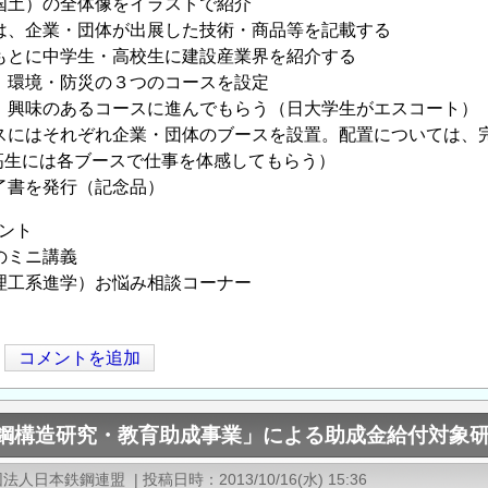
（国土）の全体像をイラストで紹介
には、企業・団体が出展した技術・商品等を記載する
をもとに中学生・高校生に建設産業界を紹介する
木、環境・防災の３つのコースを設定
は、興味のあるコースに進んでもらう（日大学生がエスコート）
ースにはそれぞれ企業・団体のブースを設置。配置については
高生には各ブースで仕事を体感してもらう）
修了書を発行（記念品）
ント
生のミニ講義
（理工系進学）お悩み相談コーナー
コメントを追加
度「鋼構造研究・教育助成事業」による助成金給付対象
団法人日本鉄鋼連盟
|
投稿日時
2013/10/16(水) 15:36