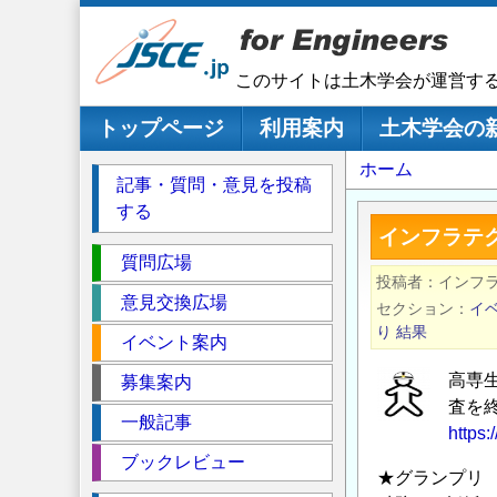
メ
イ
ン
このサイトは土木学会が運営す
コ
ン
メインナビゲーション
トップページ
利用案内
土木学会の
テ
パ
ホーム
ン
記事・質問・意見を投稿
ツ
ン
する
に
く
インフラテ
移
セ
ず
質問広場
動
投稿者
インフ
ク
意見交換広場
セクション
イ
シ
り
結果
イベント案内
ョ
ン
高専
募集案内
査を
一般記事
https:
ブックレビュー
★グランプリ