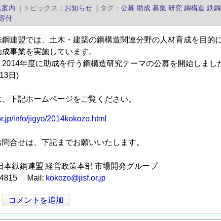
集案内
|
トピックス
お知らせ
|
タグ
公募
助成
募集
研究
鋼構造
鉄鋼
寄付
鉄鋼連盟では、土木・建築の鋼構造関連分野の人材育成を目的
助成事業を実施しています。
、2014年度に助成を行う鋼構造研究テーマの公募を開始しま
13日)
は、下記ホームページをご覧ください。
or.jp/info/jigyo/2014kokozo.html
お問合せは、下記までお願いいたします。
日本鉄鋼連盟 経営政策本部 市場開発グループ
9-4815 Mail:
kokozo@jisf.or.jp
コメントを追加