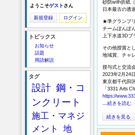
砂防with折紙
ようこそ
ゲスト
さん
日本最古の透
新規登録
ログイン
★準グランプ
チームぽんぽん
上下水道3D
トピックス
お知らせ
その他授賞と
話題
地域賞、チャレ
用語解説
授与式と交流
2023年2月2
タグ
東京都千代田
設計
鋼・コ
「3331 Arts
https://www.333
ンクリート
....続きを読む
施工・マネジ
イ
続きを見る
ン
メント
地
フ