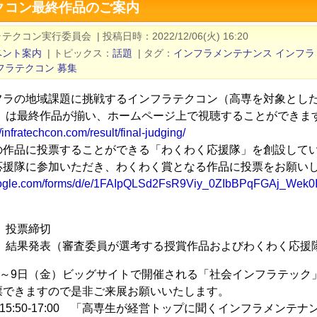
クコン最終作品のご案内
ラテクコン実行委員会
|
投稿日時
2022/12/06(火) 16:20
ベント案内
|
トピックス
話題
|
タグ
インフラメンテナンス
インフラ
フラテクコン
募集
フラの地域課題に挑戦するインフラテクコン（高専を対象とし
22）は最終作品が揃い、ホームページ上で視聴することができま
//infratechcon.com/result/final-judging/
の作品に投票することができる「わくわく応援隊」を創設して
応援隊に参加いただき、わくわく賞となる作品に投票をお願い
google.com/forms/d/e/1FAIpQLSd2FsR9Viy_0ZIbBPqFGAj_Wek
＞
月）投票締切
水）結果発表（審査委員が選考する授賞作品およびわくわく応
水）～9日（金）ビッグサイトで開催される「社会インフラテッ
票できますので是非ご来展お願いいたします。
）15:50-17:00 「高専生が経営トップに聞くインフラメン