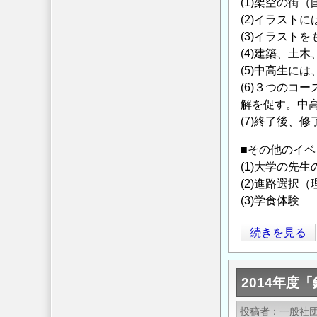
(1)架空の街
(2)イラスト
(3)イラスト
(4)建築、土
(5)中高生に
(6)３つのコ
解を促す。中
(7)終了後、
■その他のイベ
(1)大学の先
(2)進路選択
(3)学食体験
【夏
続きを見る
の
リ
2014年
コ
チ
投稿者
一般社