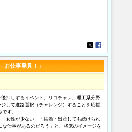
。
Opens in a new wi
Opens in a new
－お仕事発見！」
後押しするイベント、リコチャレ。理工系分野
ージして進路選択（チャレンジ）することを応援
みです。
「女性が少ない」「結婚・出産しても続けられ
んな仕事があるのだろう」と、将来のイメージを