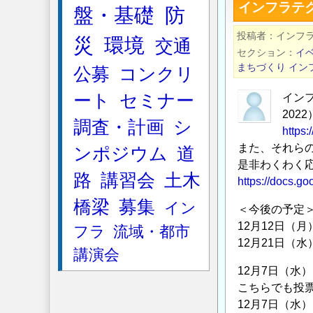
インフラテ
盤・基礎
防
ラ
テ
投稿者
インフ
災
環境
交通
ク
セクション
イ
コ
まちづくり
イン
公募
コンクリ
ン
ート
セミナー
最
イン
20
終
調査・計画
シ
https:
審
また、それら
ンポジウム
道
査
是非わくわく
結
路
講習会
土木
https://docs.
果
の
橋梁
募集
イン
＜今後の予定
発
12月12日（
フラ
流域・都市
表
12月21日（
講演会
の
12月7日（
こちらでも投
12月7日（水