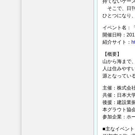
持てないケー
委
そこで、日刊
員
ひとつになり
会】
ア
イベント名：
ン
開催日時：201
ケ
紹介サイト：
h
ー
【概要】
ト
山から海まで
ご
人は住みやす
協
源となってい
力
依
主催：株式会
頼
共催：日本大
の
後援：建設業
本グラウト協会
参加企業：ホ
■主なイベント