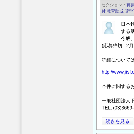
ャ
セクション
募
レ】
付
教育助成
奨学
「わ
た
日本
する
し
今般
の
(応募締切:12月
住
む
詳細について
街
（国
http://www.jisf.
土）
の
本件に関する
仕
組
一般社団法人 
み
TEL. (03)366
を
知
2014
続きを見る
ろ
年