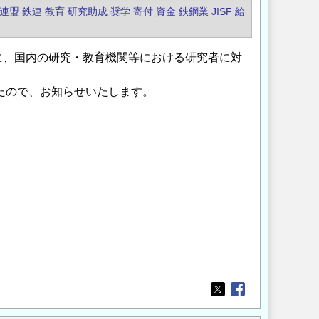
連盟
鉄連
教育
研究助成
奨学
寄付
資金
鉄鋼業
JISF
給
に、国内の研究・教育機関等における研究者に対
したので、お知らせいたします。
Opens in a new wi
Opens in a new