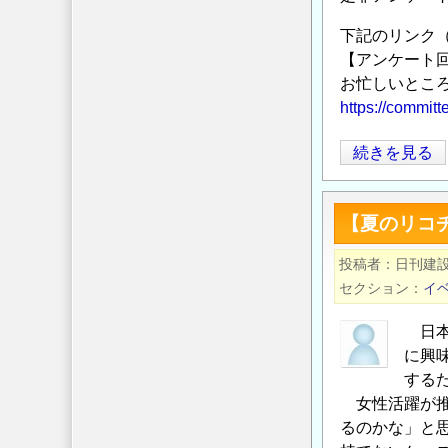
ご
下記のリンク
案
【アンケート回
内
お忙しいとこ
の
https://committ
【建
続きを見る
設
技
【夏のリコ
術
研
投稿者
日刊建
究
セクション
イ
委
員
日本
会
に興
教
する
育
女性活躍が推
るのかな」と
小