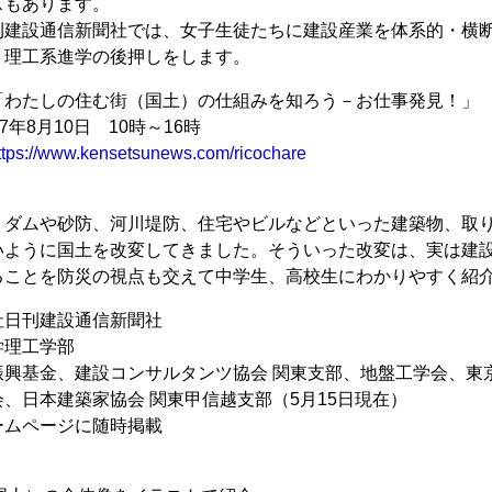
スもあります。
建設通信新聞社では、女子生徒たちに建設産業を体系的・横断
、理工系進学の後押しをします。
「わたしの住む街（国土）の仕組みを知ろう－お仕事発見！」
7年8月10日 10時～16時
ttps://www.kensetsunews.com/ricochare
、ダムや砂防、河川堤防、住宅やビルなどといった建築物、取
いように国土を改変してきました。そういった改変は、実は建
ることを防災の視点も交えて中学生、高校生にわかりやすく紹
社日刊建設通信新聞社
学理工学部
振興基金、建設コンサルタンツ協会 関東支部、地盤工学会、東
、日本建築家協会 関東甲信越支部（5月15日現在）
ームページに随時掲載