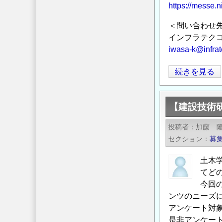
https://messe.
＜問い合わせ
インフラテクコ
iwasa-k@infra
イ
続きを見る
ン
フ
【建設技術
ラ
テ
投稿者
加藤 
ク
セクション
募
コ
ン
土木
最
てど
終
今回
作
ンツのニーズ
アンケート対
品
是非アンケー
の