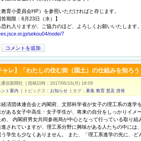
（教育小委員会HP）を参照いただければと存じます。
答期限：6月23日（水）】
ろ恐れ入りますが、ご協力のほど、よろしくお願いいたします
ees.jsce.or.jp/sekou04/node/7
コメントを追加
チャレ】「わたしの住む街（国土）の仕組みを知ろう
設通信新聞社
|
投稿日時
2017/05/15(月) 18:09
ベント案内
|
トピックス
お知らせ
|
タグ
募集
教育
普及
啓発
経済団体連合会と内閣府、文部科学省が女子の理工系の進学を
味がある女子中高生・女子学生が、将来の自分をしっかりイメ
ため、 内閣府男女共同参画局が中心となって行っている取り組
進されていますが、理工系分野に興味がある人たちの中には、
思う学生も少なくありません。 また、「理工系進学の先に、ど