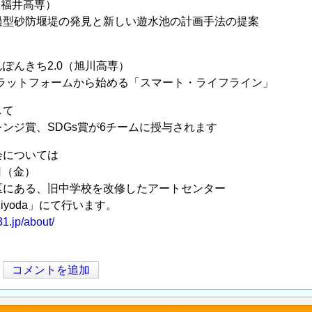
（福井高専）
過型砂防堰堤の発見と新しい遊水池の計画手法の提案
リ
ぽんきち2.0（旭川高専）
プラットフォームから始める「スマート・ライフライン」
して
ンジ賞、SDGs賞が6チームに授与されます
会については
4日（金）
区にある、旧中学校を改修したアートセンター
 Chiyoda」にて行います。
1.jp/about/
コメントを追加