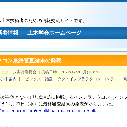
る土木技術者のための情報交流サイトです。
新着情報
土木学会ホームページ
クコン最終審査結果の発表
ラテクコン実行委員会
|
投稿日時
2022/12/26(月) 08:20
ベント案内
|
トピックス
話題
|
タグ
インフラテクコン
コンテスト
生が主体となって地域課題に挑戦するインフラテクコン（イン
終え12月21日（水）に最終審査結果の発表がありました。
//infratechcon.com/result/final-examination-result/