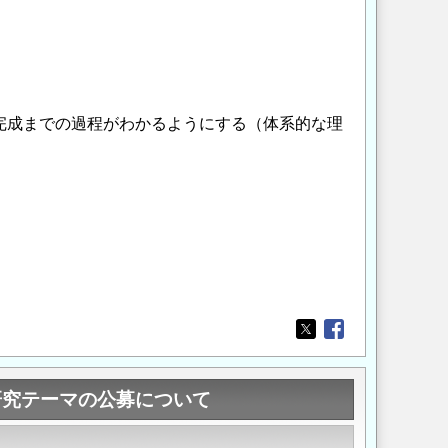
、完成までの過程がわかるようにする（体系的な理
Opens in a new wi
Opens in a new
研究テーマの公募について