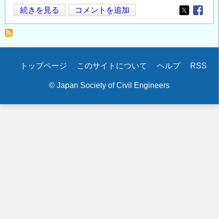
2014
続きを見る
コメントを追加
Opens in
Opens
年
度
「鋼
構
Secondary
トップページ
このサイトについて
ヘルプ
RSS
造
menu
研
© Japan Society of Civil Engineers
究・
教
育
助
成
事
業」
に
よ
る
助