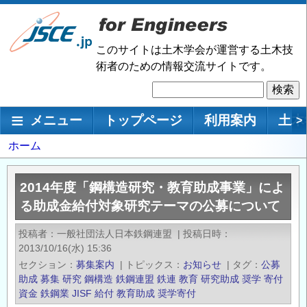
メ
イ
ン
このサイトは土木学会が運営する土木技
コ
術者のための情報交流サイトです。
ン
検
テ
索
ン
メインナビゲーション
メニュー
トップページ
利用案内
土木
>
ツ
に
パ
ホーム
移
ン
動
く
2014年度「鋼構造研究・教育助成事業」によ
ず
る助成金給付対象研究テーマの公募について
投稿者
一般社団法人日本鉄鋼連盟
|
投稿日時
2013/10/16(水) 15:36
セクション
募集案内
|
トピックス
お知らせ
|
タグ
公募
助成
募集
研究
鋼構造
鉄鋼連盟
鉄連
教育
研究助成
奨学
寄付
資金
鉄鋼業
JISF
給付
教育助成
奨学寄付