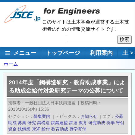
メ
イ
ン
このサイトは土木学会が運営する土木技
コ
術者のための情報交流サイトです。
ン
検
テ
索
ン
メインナビゲーション
メニュー
トップページ
利用案内
土木
>
ツ
に
パ
ホーム
移
ン
動
く
2014年度「鋼構造研究・教育助成事業」によ
ず
る助成金給付対象研究テーマの公募について
投稿者
一般社団法人日本鉄鋼連盟
|
投稿日時
2013/10/16(水) 15:36
セクション
募集案内
|
トピックス
お知らせ
|
タグ
公募
助成
募集
研究
鋼構造
鉄鋼連盟
鉄連
教育
研究助成
奨学
寄付
資金
鉄鋼業
JISF
給付
教育助成
奨学寄付