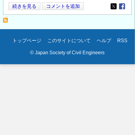
2014
続きを見る
コメントを追加
Opens in
Opens
年
度
「鋼
構
Secondary
トップページ
このサイトについて
ヘルプ
RSS
造
menu
研
© Japan Society of Civil Engineers
究・
教
育
助
成
事
業」
に
よ
る
助