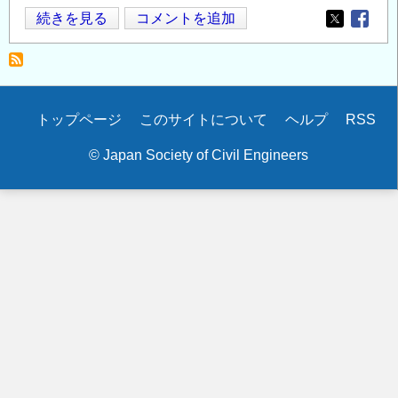
2014
続きを見る
コメントを追加
Opens in
Opens
年
度
「鋼
構
Secondary
トップページ
このサイトについて
ヘルプ
RSS
造
menu
研
© Japan Society of Civil Engineers
究・
教
育
助
成
事
業」
に
よ
る
助