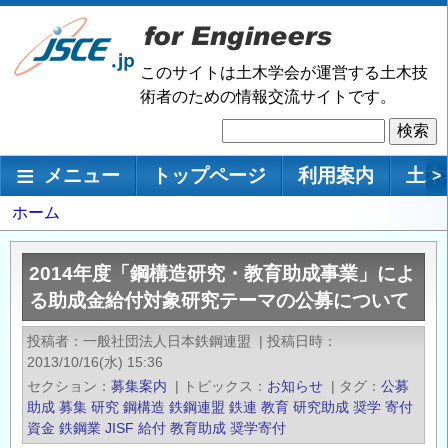
メ
イ
ン
このサイトは土木学会が運営する土木技
コ
術者のための情報交流サイトです。
ン
検
テ
索
ン
メインナビゲーション
メニュー
トップページ
利用案内
土木
>
ツ
に
パ
ホーム
移
ン
動
く
2014年度「鋼構造研究・教育助成事業」によ
ず
る助成金給付対象研究テーマの公募について
投稿者
一般社団法人日本鉄鋼連盟
|
投稿日時
2013/10/16(水) 15:36
セクション
募集案内
|
トピックス
お知らせ
|
タグ
公募
助成
募集
研究
鋼構造
鉄鋼連盟
鉄連
教育
研究助成
奨学
寄付
資金
鉄鋼業
JISF
給付
教育助成
奨学寄付