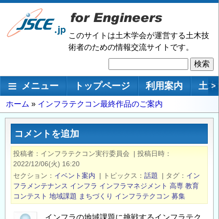
メ
イ
ン
このサイトは土木学会が運営する土木技
コ
術者のための情報交流サイトです。
ン
検
テ
索
ン
メインナビゲーション
メニュー
トップページ
利用案内
土木
>
ツ
に
パ
ホーム
インフラテクコン最終作品のご案内
移
ン
動
く
コメントを追加
ず
投稿者
インフラテクコン実行委員会
|
投稿日時
2022/12/06(火) 16:20
セクション
イベント案内
|
トピックス
話題
|
タグ
イン
フラメンテナンス
インフラ
インフラマネジメント
高専
教育
コンテスト
地域課題
まちづくり
インフラテクコン
募集
インフラの地域課題に挑戦するインフラテク