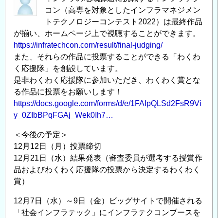
コン（高専を対象としたインフラマネジメン
トテクノロジーコンテスト2022）は最終作品
が揃い、ホームページ上で視聴することができます。
https://infratechcon.com/result/final-judging/
また、それらの作品に投票することができる「わくわ
く応援隊」を創設しています。
是非わくわく応援隊に参加いただき、わくわく賞とな
る作品に投票をお願いします！
https://docs.google.com/forms/d/e/1FAIpQLSd2FsR9Vi
y_0ZIbBPqFGAj_Wek0Ih7…
＜今後の予定＞
12月12日（月）投票締切
12月21日（水）結果発表（審査委員が選考する授賞作
品およびわくわく応援隊の投票から決定するわくわく
賞）
12月7日（水）～9日（金）ビッグサイトで開催される
「社会インフラテック」にインフラテクコンブースを