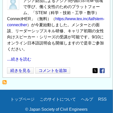
アジア財団によるアジア5か国のSTEM*領域
で学び、働く女性のためのプラットフォー
ム、「STEM（科学・技術・工学・数学）
ConnectHER」（無料）（
https://www.tex.inc/taf/stem-
connecther
）が今夏始動しました。メンターとの面
談、リーダーシップスキル研修、キャリア初期の女性
向けスピーカー・シリーズの受講が可能です。9/10に
オンライン日本語説明会も開催しますので是非ご参加
ください。
....続きを読む
英
続きを見る
コメントを追加
Opens in
Opens
語
で
の
活
Secondary
トップページ
このサイトについて
ヘルプ
RSS
躍
menu
の
© Japan Society of Civil Engineers