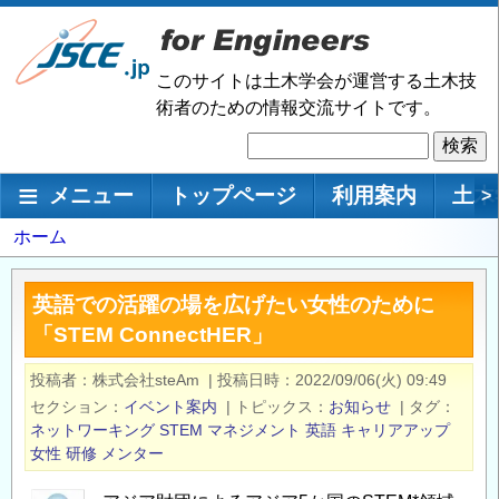
メ
イ
ン
このサイトは土木学会が運営する土木技
コ
術者のための情報交流サイトです。
ン
検
テ
索
ン
メインナビゲーション
メニュー
トップページ
利用案内
土木
>
ツ
に
パ
ホーム
移
ン
動
く
英語での活躍の場を広げたい女性のために
ず
「STEM ConnectHER」
投稿者
株式会社steAm
|
投稿日時
2022/09/06(火) 09:49
セクション
イベント案内
|
トピックス
お知らせ
|
タグ
ネットワーキング
STEM
マネジメント
英語
キャリアアップ
女性
研修
メンター