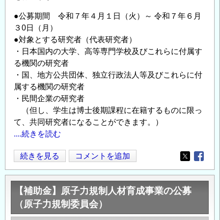
財
●公募期間 令和７年４月１日（火）～ 令和７年６月
団
３0日（月）
法
●対象とする研究者（代表研究者）
人
・日本国内の大学、高等専門学校及びこれらに付属す
ひ
る機関の研究者
と・
・国、地方公共団体、独立行政法人等及びこれらに付
健
属する機関の研究者
康・
・民間企業の研究者
未
（但し、学生は博士後期課程に在籍するものに限っ
来
て、共同研究者になることができます。）
研
....続きを読む
究
財
令
続きを見る
コメントを追加
Opens in
Opens
団）
和
の
７
【補助金】原子力規制人材育成事業の公募
年
（原子力規制委員会）
度
研