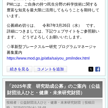
環
PMには、ご自身の持つ民生分野の科学技術に関する
境
豊富な知見を最大限に活用してもらうことを期待して
学
います。
科
公募締め切りは、 令和7年3月26日（水） です。
技
詳細につきましては、下記ウェブサイトをご参照願い
術
ます。 どうぞよろしくお願いいたします。
職
員
◇革新型ブレークスルー研究 プログラムマネージャ
（土
募集案内
木）
https://www.mod.go.jp/atla/saiyou_pm/index.html
の
公
防
続きを見る
コメントを追加
Opens in
Opens
募
衛
の
装
「2025年度 研究助成公募」のご案内（公益
備
財団法人ひと・健康・未来研究財団）
庁
「革
投稿者
公益財団法人ひと・健康・未来研究財団
|
投稿日
新
時
2025/02/25(火) 18:48