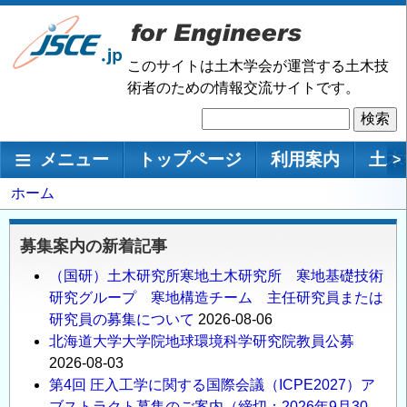
メ
イ
ン
このサイトは土木学会が運営する土木技
コ
術者のための情報交流サイトです。
ン
検
テ
索
ン
メインナビゲーション
メニュー
トップページ
利用案内
土木
>
ツ
に
パ
ホーム
移
ン
動
く
募集案内の新着記事
ず
（国研）土木研究所寒地土木研究所 寒地基礎技術
研究グループ 寒地構造チーム 主任研究員または
研究員の募集について
2026-08-06
北海道大学大学院地球環境科学研究院教員公募
2026-08-03
第4回 圧入工学に関する国際会議（ICPE2027）ア
ブストラクト募集のご案内（締切：2026年9月30