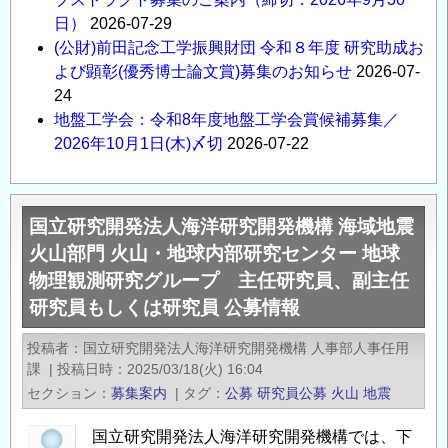
日）
2026-07-29
(公財)前田記念工学振興財団 令和８年度 研究助成お
よび顕彰(優秀博士論文賞)募集のお知らせ
2026-07-
24
地盤工学会：令和8年度地盤工学会賞候補募集／
2026年10月1日(木)〆切
2026-07-22
国立研究開発法人海洋研究開発機構 海域地震
火山部門 火山・地球内部研究センター 地球
物理観測研究グループ 主任研究員、副主任
研究員もしくは研究員 公募情報
投稿者
国立研究開発法人海洋研究開発機構 人事部人事任用
課
|
投稿日時
2025/03/18(火) 16:04
セクション
募集案内
|
タグ
公募
研究員公募
火山
地震
国立研究開発法人海洋研究開発機構では、下