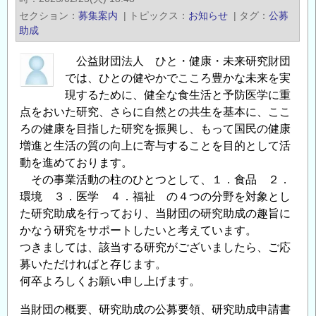
型
セクション
募集案内
|
トピックス
お知らせ
|
タグ
公募
ブ
助成
レ
公益財団法人 ひと・健康・未来研究財団
ー
では、ひとの健やかでこころ豊かな未来を実
ク
現するために、健全な食生活と予防医学に重
ス
点をおいた研究、さらに自然との共生を基本に、ここ
ル
ろの健康を目指した研究を振興し、もって国民の健康
ー
増進と生活の質の向上に寄与することを目的として活
研
動を進めております。
究」
その事業活動の柱のひとつとして、１．食品 ２．
R7
環境 ３．医学 ４．福祉 の４つの分野を対象とし
プ
た研究助成を行っており、当財団の研究助成の趣旨に
ロ
かなう研究をサポートしたいと考えています。
グ
つきましては、該当する研究がございましたら、ご応
ラ
募いただければと存じます。
ム
何卒よろしくお願い申し上げます。
マ
当財団の概要、研究助成の公募要領、研究助成申請書
ネ