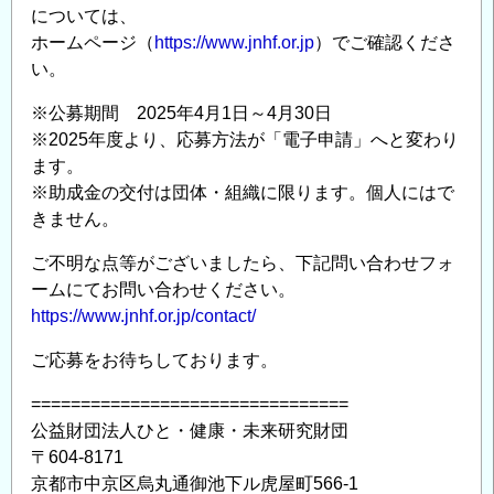
については、
ー
ホームページ（
https://www.jnhf.or.jp
）でご確認くださ
ジ
い。
ャ
募
※公募期間 2025年4月1日～4月30日
集
※2025年度より、応募方法が「電子申請」へと変わり
開
ます。
始
※助成金の交付は団体・組織に限ります。個人にはで
の
きません。
ご
ご不明な点等がございましたら、下記問い合わせフォ
案
ームにてお問い合わせください。
内
https://www.jnhf.or.jp/contact/
の
ご応募をお待ちしております。
================================
公益財団法人ひと・健康・未来研究財団
〒604-8171
京都市中京区烏丸通御池下ル虎屋町566-1