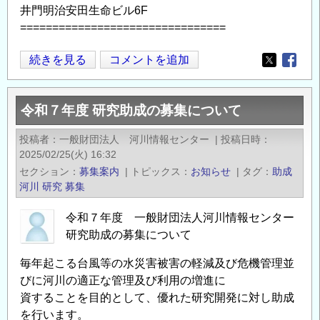
井門明治安田生命ビル6F
================================
「2025
続きを見る
コメントを追加
Opens in
Opens
年
度
令和７年度 研究助成の募集について
研
究
投稿者
一般財団法人 河川情報センター
|
投稿日時
助
2025/02/25(火) 16:32
成
セクション
募集案内
|
トピックス
お知らせ
|
タグ
助成
公
河川
研究
募集
募」
令和７年度 一般財団法人河川情報センター
の
研究助成の募集について
ご
案
毎年起こる台風等の水災害被害の軽減及び危機管理並
内
びに河川の適正な管理及び利用の増進に
（公
資することを目的として、優れた研究開発に対し助成
益
を⾏います。