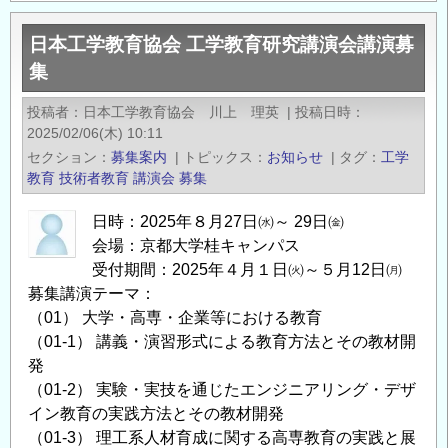
公
日本工学教育協会 工学教育研究講演会講演募
募】
集
広
島
投稿者
日本工学教育協会 川上 理英
|
投稿日時
大
2025/02/06(木) 10:11
学
セクション
募集案内
|
トピックス
お知らせ
|
タグ
工学
助
教育
技術者教育
講演会
募集
教
日時：2025年８月27日㈬～ 29日㈮
［分
会場：京都大学桂キャンパス
野：
受付期間：2025年４月１日㈫～５月12日㈪
コ
募集講演テーマ：
ン
（01） 大学・高専・企業等における教育
ク
（01-1） 講義・演習形式による教育方法とその教材開
リ
発
ー
（01-2） 実験・実技を通じたエンジニアリング・デザ
ト
イン教育の実践方法とその教材開発
工
（01-3） 理工系人材育成に関する高専教育の実践と展