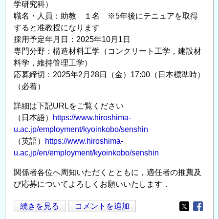
学研究科）
事
職名・人員：助教 １名 ※5年後にテニュアを取得
業
すると准教授になります
の
採用予定年月日：2025年10月1日
公
専門分野：構造材料工学（コンクリート工学，建設材
募
料学，維持管理工学）
（原
応募締切：2025年2月28日（金）17:00（日本標準時）
子
（必着）
力
規
詳細は下記URLをご覧ください
制
（日本語）
https://www.hiroshima-
u.ac.jp/employment/kyoinkobo/senshin
委
（英語）
https://www.hiroshima-
員
u.ac.jp/en/employment/kyoinkobo/senshin
会）
の
関係者各位へ周知いただくとともに，適任者の推薦及
び応募についてよろしくお願いいたします．
教
続きを見る
コメントを追加
Opens in
Opens
員