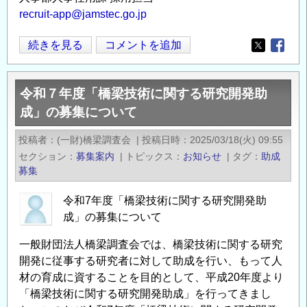
recruit-app@jamstec.go.jp
国
続きを見る
コメントを追加
Opens in
Opens
立
研
令和７年度「橋梁技術に関する研究開発助
究
成」の募集について
開
発
投稿者
(一財)橋梁調査会
|
投稿日時
2025/03/18(火) 09:55
法
セクション
募集案内
|
トピックス
お知らせ
|
タグ
助成
人
募集
海
洋
令和7年度「橋梁技術に関する研究開発助
研
成」の募集について
究
一般財団法人橋梁調査会では、橋梁技術に関する研究
開
開発に従事する研究者に対して助成を行い、もって人
発
材の育成に資することを目的として、平成20年度より
機
「橋梁技術に関する研究開発助成」を行ってきまし
構