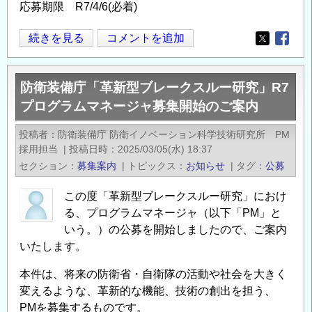
応募期限 R7/4/6(必着)
研
の
究
東
続きを見る
コメントを追加
Opens in
Opens
に
京
対
都
す
防衛装備庁「革新型ブレークスルー研究」R7
立
る
プログラムマネージャ募集開始のご案内
大
助
学
成」
投稿者
防衛装備庁 防衛イノベーション科学技術研究所 PM
都
採用担当
|
投稿日時
2025/03/05(水) 18:37
に
市
セクション
募集案内
|
トピックス
お知らせ
|
タグ
公募
つ
環
い
境
この度「革新型ブレークスルー研究」におけ
て
学
る、プログラムマネージャ（以下「PM」と
の
部
いう。）の公募を開始しましたので、ご案内
いたします。
都
市
本件は、将来の防衛省・自衛隊の活動や社会を大きく
基
変えるような、革新的な機能、技術の創出を担う、
盤
PMを募集するものです。