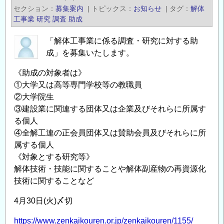
技
セクション
募集案内
|
トピックス
お知らせ
|
タグ
解体
タ
術
工事業
研究
調査
助成
ー
に
地
「解体工事業に係る調査・研究に対する助
関
球
成」を募集いたします。
す
物
る
理
《助成の対象者は》
研
①大学又は高等専門学校等の教職員
観
究
②大学院生
測
開
③建設業に関連する団体又は企業及びそれらに所属す
研
発
る個人
究
助
④全解工連の正会員団体又は賛助会員及びそれらに所
グ
成」
属する個人
ル
の
《対象とする研究等》
ー
募
解体技術・技能に関することや解体副産物の再資源化
プ
集
技術に関することなど
主
に
任
4月30日(火)〆切
つ
研
い
https://www.zenkaikouren.or.jp/zenkaikouren/1155/
究