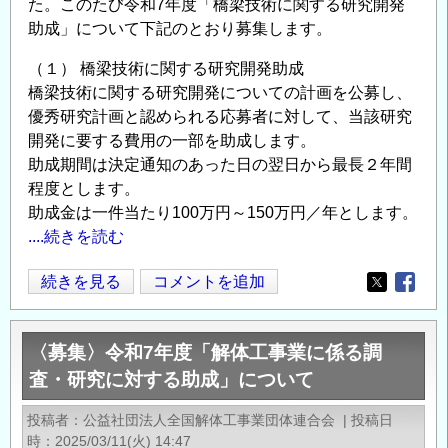
た。このたび令和7年度「橋梁技術に関する研究開発
海
助成」について下記のとおり募集します。
域
地
（１） 橋梁技術に関する研究開発助成
橋梁技術に関する研究開発についての計画を公募し、
震
優秀研究計画と認められる応募者に対して、当該研究
火
開発に要する費用の一部を助成します。
山
助成期間は決定通知のあった日の翌日から最長２年間
部
程度とします。
門
助成金は一件当たり100万円～150万円／年とします。
火
....続きを読む
山・
地
令
続きを見る
コメントを追加
Opens in
Opens
球
和
内
７
部
〈募集〉令和7年度「解体工事業に係る調
年
研
査・研究に対する助成」について
度
究
「橋
セ
投稿者
公益社団法人全国解体工事業団体連合会
|
投稿日
梁
時
2025/03/11(火) 14:47
ン