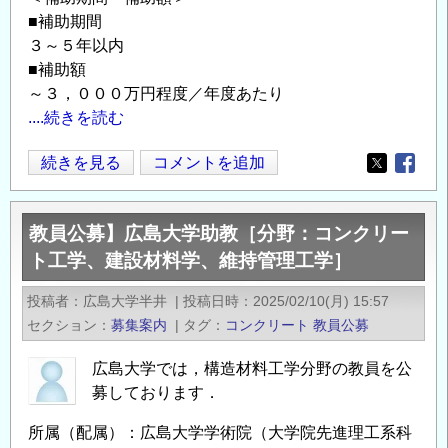
■補助期間
３～５年以内
■補助額
～３，０００万円程度／年度あたり
....続きを読む
【補
続きを見る
コメントを追加
Opens in
Opens
助
金】
教員公募】広島大学助教［分野：コンクリー
原
ト工学、建設材料学、維持管理工学］
子
力
投稿者
広島大学半井
|
投稿日時
2025/02/10(月) 15:57
規
セクション
募集案内
|
タグ
コンクリート
教員公募
制
人
広島大学では，構造材料工学分野の教員を公
材
募しております．
育
所属（配属）：広島大学学術院（大学院先進理工系科
成