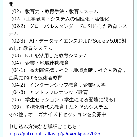
学、
開
建
（02） 教育力・教育手法・教育システム
設
（02-1) 工学教育・システムの個性化・活性化
材
（02-2） グローバルスタンダードに対応した教育シス
料
テム
学、
（02-3） AI・データサイエンスおよびSociety 5.0に対
維
応した教育システム
持
（03） ICT を活用した教育システム
管
（04） 企業・地域連携教育
理
（04-1） 高大院連携，社会・地域貢献，社会人教育，
工
企業における技術者教育
学］
（04-2） インターンシップ教育，企業×大学
の
（04-3） アントレプレナシップ教育
（05） 学生セッション（学生による登壇に限る）
（06） 多様化時代の教育手法とそのシステム
その他，オーガナイズドセッションを公募中．
申し込み方法など詳細はこちら：
https://pub.confit.atlas.jp/ja/event/jsee2025