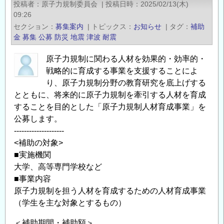
投稿者
原子力規制委員会
|
投稿日時
2025/02/13(木)
究
09:26
助
セクション
募集案内
|
トピックス
お知らせ
|
タグ
補助
成
金
募集
公募
防災
地震
津波
耐震
の
原子力規制に関わる人材を効果的・効率的・
募
戦略的に育成する事業を支援することによ
集
り、原子力規制分野の教育研究を底上げする
に
とともに、将来的に原子力規制を牽引する人材を育成
つ
することを目的とした「原子力規制人材育成事業」を
い
公募します。
て
--------------------
の
<補助の対象>
■実施機関
大学、高等専門学校など
■事業内容
原子力規制を担う人材を育成するための人材育成事業
（学生を主な対象とするもの）
＜補助期間・補助額＞