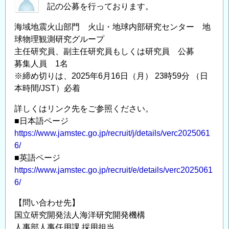
記の公募を行っております。
海域地震火山部門 火山・地球内部研究センター 地
球物理観測研究グループ
主任研究員、副主任研究員もしくは研究員 公募
募集人員 1名
※締め切りは、2025年6月16日（月） 23時59分 （日
本時間/JST）必着
詳しくはリンク先をご参照ください。
■日本語ページ
https://www.jamstec.go.jp/recruit/j/details/verc2025061
6/
■英語ページ
https://www.jamstec.go.jp/recruit/e/details/verc2025061
6/
【問い合わせ先】
国立研究開発法人海洋研究開発機構
人事部人事任用課 採用担当