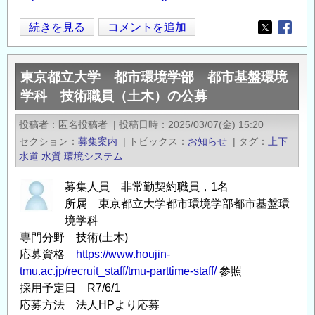
て
員、
の
〈募
続きを見る
コメントを追加
副
Opens in
Opens
集〉
主
令
任
東京都立大学 都市環境学部 都市基盤環境
和
研
学科 技術職員（土木）の公募
7
究
年
員
投稿者
匿名投稿者
|
投稿日時
2025/03/07(金) 15:20
度
も
セクション
募集案内
|
トピックス
お知らせ
|
タグ
上下
「解
し
水道
水質
環境システム
体
く
工
募集人員 非常勤契約職員，1名
は
事
所属 東京都立大学都市環境学部都市基盤環
研
業
境学科
究
専門分野 技術(土木)
に
員
応募資格
https://www.houjin-
係
公
tmu.ac.jp/recruit_staff/tmu-parttime-staff/
参照
る
募
採用予定日 R7/6/1
調
情
応募方法 法人HPより応募
査・
報