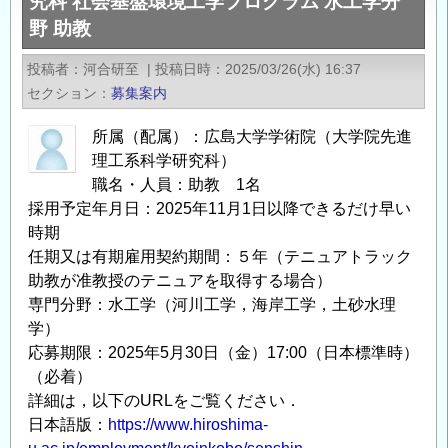
究科 社会基盤環境工学プログラム 水工学分
Professor
員
代
野 助教
(Hydraulic
公
エ
Engineering)
募
ア
投稿者
河合研至
|
投稿日時
2025/03/26(水) 16:37
in
情
モ
セクション
募集案内
Graduate
報
ビ
School
所属（配属）：広島大学学術院（大学院先進
の
リ
of
理工系科学研究科）
テ
Advanced
職名・人員：助教 1名
ィ
Science
採用予定年月日：2025年11月1日以降できるだけ早い
EXPO
and
時期
の
Engineering,
任期又は有期雇用契約期間：５年（テニュアトラック
Hiroshima
助教が准教授のテニュアを取得する場合）
University
専門分野：水工学（河川工学，海岸工学，土砂水理
学）
の
応募期限：2025年5月30日（金）17:00（日本標準時）
（必着）
詳細は，以下のURLをご覧ください．
日本語版：
https://www.hiroshima-