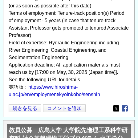
任
企
(or as soon as possible after this date)
研
画
Terms of employment: Tenure-track position(s) Period
究
『ポ
of employment - 5 years (in case that tenure-track
員
ス
Assistant Professor gets promoted to tenured Associate
Professor)
も
タ
Field of expertise: Hydraulic Engineering including
し
ー
River Engineering, Coastal Engineering, and
く
セ
Sedimentation Engineering
は
ッ
Application deadline: All application materials must
ポ
シ
reach us by [17:00 on May, 30, 2025 (Japan time)].
ス
ョ
See the following URL for details.
ト
ン
英語版：
https://www.hiroshima-
ド
2025』
u.ac.jp/en/employment/kyoinkobo/senshin
ク
in
ト
Japan
Faculty
続きを見る
コメントを追加
Opens in
Opens
ラ
Drone
Open
ル
/
Position
研
次
教員公募 広島大学 大学院先進理工系科学研
Assistant
究
世