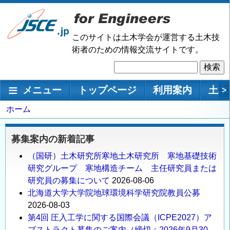
メ
イ
ン
このサイトは土木学会が運営する土木技
コ
術者のための情報交流サイトです。
ン
検
テ
索
ン
メインナビゲーション
メニュー
トップページ
利用案内
土木
>
ツ
に
パ
ホーム
移
ン
動
く
募集案内の新着記事
ず
（国研）土木研究所寒地土木研究所 寒地基礎技術
研究グループ 寒地構造チーム 主任研究員または
研究員の募集について
2026-08-06
北海道大学大学院地球環境科学研究院教員公募
2026-08-03
第4回 圧入工学に関する国際会議（ICPE2027）ア
ブストラクト募集のご案内（締切：2026年9月30