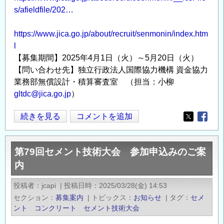
学
s/afieldfile/202…
研
究
https://www.jica.go.jp/about/recruit/senmonin/index.htm
科
l
社
【募集期間】2025年4月1日（火）～5月20日（火）
会
【問い合わせ先】独立行政法人国際協力機構 資金協力
基
業務部無償設計・積算審査室 （担当：小柳
盤
gltdc@jica.go.jp
）
環
境
JICA
続きを見る
コメントを追加
Opens in
Opens
工
国
学
際
第79回セメント技術大会 参加申込みのご案
プ
協
内
ロ
力
グ
専
投稿者
jcapi
|
投稿日時
2025/03/28(金) 14:53
ラ
門
セクション
募集案内
|
トピックス
お知らせ
|
タグ
セメ
ム
員
ント コンクリート セメント技術大会
環
募