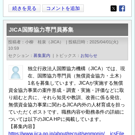
学
教
続きを見る
コメントを追加
⽣
Opens in
Opens
員
対
公
象
JICA国際協力専門員募集
募
公
広
募
投稿者
小柳 桂泉（JICA）
|
投稿日時
2025/04/01(火)
島
10:59
開
大
セクション
募集案内
|
トピックス
お知らせ
始
学
に
大
独立行政法人国際協力機構（JICA）では、現
つ
在、国際協力専門員（無償資金協力・土木）
学
い
1名を募集しています。JICAが実施する無償
院
て
資金協力事業の案件形成・調査・実施・評価などに取
先
の
り組むと共に、それら知見や教訓、改善に係る発信、
進
無償資金協力事業に関わるJICA内外の人材育成を担っ
理
ていただくポストです。職務内容や勤務条件の詳細に
工
ついては以下のJICA HPに掲載しています。
系
【募集内容】
科
https://www.jica.go.jp/about/recruit/senmonin/__icsFile