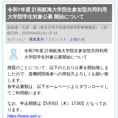
7
動
令和7年度 計画航海⼤学院⽣参加型共同利⽤
年
支
⼤学院学⽣対象公募 開始について
度
援
日
制
投稿者
石原 薫（東京大学大気海洋研究所事務職員）
|
投
本
度
稿日時
2025/04/01(火) 15:16
建
助
セクション
募集案内
|
トピックス
お知らせ
設
成
情
令和7年度 計画航海⼤学院⽣参加型共同利⽤
金
報
⼤学院学⽣対象公募開始について
募
総
集
標題のことについて、以下のとおり公募を開始致しま
合
の
したので、貴機関関係者への周知⽅よろしくお願い致
セ
お
します。
ン
知
各申込書類は、以下ホームページよりダウンロードし
タ
ら
てご利⽤願います。
ー
せ
研
なお、申込期限は【5⽉8⽇（⽊）17:00】となってお
の
究
ります。
https://www.aori.u-
助