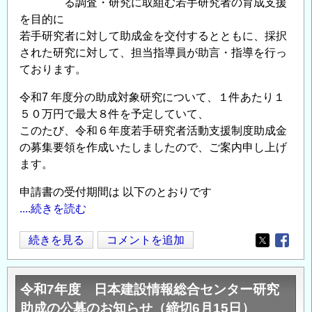
る調査・研究に取組む若手研究者の育成支援
を目的に
若手研究者に対して助成金を交付するとともに、採択
された研究に対して、担当指導員が助言・指導を行っ
ております。
令和7 年度分の助成対象研究について、１件あたり１
５０万円で最大８件を予定していて、
このたび、令和６年度若手研究者活動支援制度助成金
の募集要領を作成いたしましたので、ご案内申し上げ
ます。
申請書の受付期間は 以下のとおりです
....続きを読む
令
続きを見る
コメントを追加
Opens in
Opens
和
7
令和7年度 日本建設情報総合センター研究
年
助成の公募のお知らせ（締切6月15日）
度