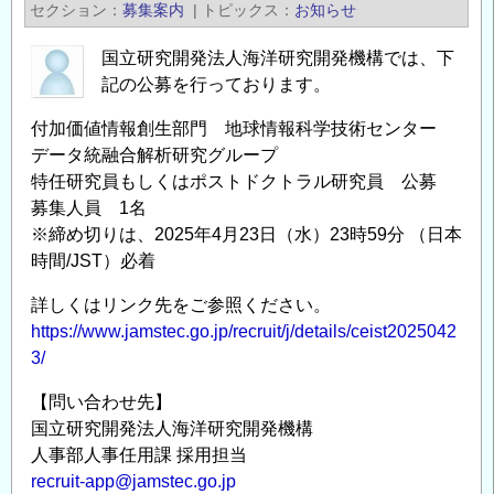
セクション
募集案内
|
トピックス
お知らせ
参
加
国立研究開発法人海洋研究開発機構では、下
申
記の公募を行っております。
込
付加価値情報創生部門 地球情報科学技術センター
み
データ統融合解析研究グループ
の
特任研究員もしくはポストドクトラル研究員 公募
ご
募集人員 1名
案
※締め切りは、2025年4月23日（水）23時59分 （日本
内
時間/JST）必着
の
詳しくはリンク先をご参照ください。
https://www.jamstec.go.jp/recruit/j/details/ceist2025042
3/
【問い合わせ先】
国立研究開発法人海洋研究開発機構
人事部人事任用課 採用担当
recruit-app@jamstec.go.jp