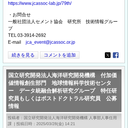
https://www.jcassoc-lab.jp/79th/
・お問合せ
一般社団法人セメント協会 研究所 技術情報グルー
プ
TEL 03-3914-2692
E-mail
jca_event@jcassoc.or.jp
第
続きを見る
コメントを追加
Opens in
Opens
79
回
国立研究開発法人海洋研究開発機構 付加価
セ
値情報創生部門 地球情報科学技術センタ
メ
ー データ統融合解析研究グループ 特任研
ン
究員もしくはポストドクトラル研究員 公募
ト
技
情報
術
投稿者
国立研究開発法人海洋研究開発機構 人事部人事任用
大
課
|
投稿日時
2025/03/28(金) 14:21
会