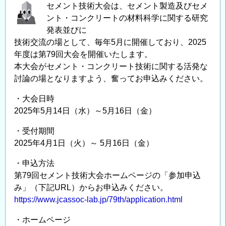
境
集
セメント技術大会は、セメント製造及びセメ
保
の
ント・コンクリートの材料科学に関する研究
全
発表並びに
工
技術交流の場として、毎年5月に開催しており、2025
学
年度は第79回大会を開催いたします。
本大会がセメント・コンクリート技術に関する活発な
分
討論の場となりますよう、奮ってお申込みください。
野
助
・大会日時
教
2025年5月14日（水）～5月16日（金）
の
・受付期間
2025年4月1日（火）～ 5月16日（金）
・申込方法
第79回セメント技術大会ホームページの「参加申込
み」（下記URL）からお申込みください。
https://www.jcassoc-lab.jp/79th/application.html
・ホームページ