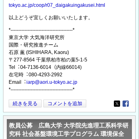
tokyo.ac.jp/coop/r07_daigakuingakusei.html
成
の
以上どうぞ宜しくお願いいたします。
公
募
*----------------------------------------*
の
東京⼤学 ⼤気海洋研究所
お
国際・研究推進チーム
知
⽯原 薫 (ISHIHARA, Kaoru)
〒277-8564 千葉県柏市柏の葉5-1-5
ら
Tel︓04-7136-6014（内線66014)
せ
在宅時︓080-4293-2992
（締
Email︓
iarp@aori.u-tokyo.ac.jp
切
*----------------------------------------*
6
月
令
続きを見る
コメントを追加
15
Opens in
Opens
和
日）
7
の
教員公募 広島大学 大学院先進理工系科学研
年
究科 社会基盤環境工学プログラム 環境保全
度