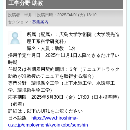
工学分野 助教
計
画
投稿者
半井
|
投稿日時
2025/04/01(火) 13:10
航
セクション
募集案内
海
⼤
所属（配属）：広島大学学術院（大学院先進
学
理工系科学研究科）
院
職名・人員：助教 1名
⽣
採用予定年月日：2025年11月1日以降できるだけ早い
参
時期
加
任期又は有期雇用契約期間：５年（テニュアトラック
型
助教が准教授のテニュアを取得する場合）
共
専門分野：環境保全工学（上下水道工学、水環境工
学、環境微生物工学）
同
応募期限：2025年5月30日（金）17:00（日本標準時）
利
（必着）
⽤
詳細は，以下のURLをご覧ください．
⼤
日本語版：
https://www.hiroshima-
学
u.ac.jp/employment/kyoinkobo/senshin
院