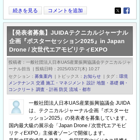
国
続きを見る
コメントを追加
Opens in
Opens
立
研
【発表者募集】JUIDAテクニカルジャーナル
究
企画『ポスターセッション2025』in Japan
開
Drone / 次世代エアモビリティEXPO
発
法
投稿者
一般社団法人日本UAS産業振興協議会テクニカルジャ
人
ーナル担当
|
投稿日時
2025/03/27(木) 10:27
海
セクション
募集案内
|
トピックス
お知らせ
|
タグ
環境
洋
メンテナンス
交通
施工・マネジメント
設計
地盤・基礎
鋼・
研
コンクリート
調査・計画
防災
流域・都市
究
一般社団法人日本UAS産業振興協議会 JUIDA
開
は、テクニカルジャーナル企画『ポスターセ
発
ッション2025』の発表者を募集しています。
機
国内最大級の展示会「Japan Drone / 次世代エアモビ
構
リティEXPO」主催者ゾーンで開催します。
付