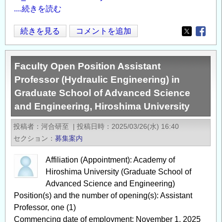
ン
....続きを読む
タ
ー
【発
続きを見る
コメントを追加
Opens in
Opens
デ
表
ー
者
Faculty Open Position Assistant
タ
募
Professor (Hydraulic Engineering) in
統
集】
Graduate School of Advanced Science
融
JUIDA
and Engineering, Hiroshima University
合
テ
解
ク
投稿者
河合研至
|
投稿日時
2025/03/26(水) 16:40
析
ニ
セクション
募集案内
研
カ
究
ル
Affiliation (Appointment): Academy of
グ
ジ
Hiroshima University (Graduate School of
ル
ャ
Advanced Science and Engineering)
ー
ー
Position(s) and the number of opening(s): Assistant
プ
ナ
Professor, one (1)
特
ル
Commencing date of employment: November 1, 2025