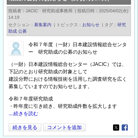
国
投稿者
JACIC 研究助成事務局
|
投稿日時
2025/04/02(水)
際
14:19
エ
セクション
募集案内
|
トピックス
お知らせ
|
タグ
研究
メ
助成
公募
ッ
令和７年度（一財）日本建設情報総合センタ
ク
ー 研究助成の公募のお知らせ
ス
セ
（一財）日本建設情報総合センター（JACIC）では、
ン
下記のとおり研究助成の対象として
タ
建設分野における情報技術を活用した調査研究を広く
ー
募集していますのでお知らせします。
／
令和７年度研究助成
若
・昨年度に引き続き、研究助成件数を拡大します
手
....続きを読む
研
究
令
続きを見る
コメントを追加
者
Opens in
Opens
和
活