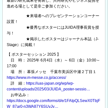
最新の研究成果を発表し、共同研究やビジネス提携を
加
進める場として是非ご参加ください。
価
値
★来場者へのプレゼンテーションコーナー
情
設置！
報
★優秀なポスターにはJUIDA理事長賞を授
創
与！
生
★掲示したポスターはジャーナル本誌（J-
Stage）に掲載！
部
門
【 ポスターセッション 2025 】
地
日 時： 2025年 6月4日（水）～ 6日（金）10:00～
球
17:00
情
場 所： 幕張メッセ 千葉市美浜区中瀬２丁目１
報
https://www.m-messe.co.jp/access/
科
詳 細：
https://uas-japan.org/wp/wp-
学
content/uploads/2025/03/JUIDA_poster-sessio…
技
お申込み：
術
https://docs.google.com/forms/d/e/1FAIpQLSewX0TbjF
セ
W_87ar0-n3WA87Y6SUyJv…