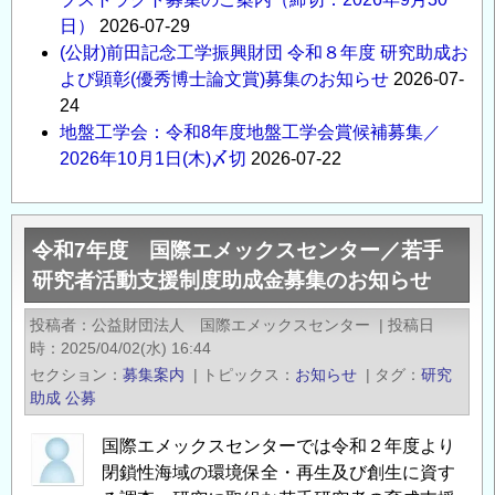
日）
2026-07-29
(公財)前田記念工学振興財団 令和８年度 研究助成お
よび顕彰(優秀博士論文賞)募集のお知らせ
2026-07-
24
地盤工学会：令和8年度地盤工学会賞候補募集／
2026年10月1日(木)〆切
2026-07-22
令和7年度 国際エメックスセンター／若手
研究者活動支援制度助成金募集のお知らせ
投稿者
公益財団法人 国際エメックスセンター
|
投稿日
時
2025/04/02(水) 16:44
セクション
募集案内
|
トピックス
お知らせ
|
タグ
研究
助成
公募
国際エメックスセンターでは令和２年度より
閉鎖性海域の環境保全・再生及び創生に資す