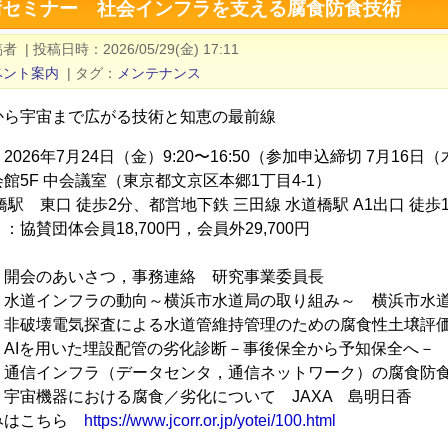
技術セミナー 社会インフラを支える腐食防食技術
稿者
|
投稿日時
2026/05/29(金) 17:11
ベント案内
|
タグ
メンテナンス
から宇宙まで広がる技術と知恵の最前線
2026年7月24日（金）9:20〜16:50（参加申込締切 7月16日
館5F 中会議室（東京都文京区本郷1丁目4-1）
橋駅 東口 徒歩2分、都営地下鉄 三田線 水道橋駅 A1出口 徒歩
協賛団体会員18,700円，会員外29,700円
:30 開会のあいさつ，事務連絡 研究事業委員長
0:40 水道インフラの動向～横浜市水道局の取り組み～ 横浜市水
2:00 非破壊電気探査による水道管維持管理のための腐食性土壌
:10 AIを用いた埋設配管の劣化診断－事後保全から予知保全へ－ Fra
5:30 通信インフラ（データセンタ，通信ネットワーク）の腐食防
:50 宇宙機器における腐食／劣化について JAXA 島明日香
みはこちら
https://www.jcorr.or.jp/yotei/100.html