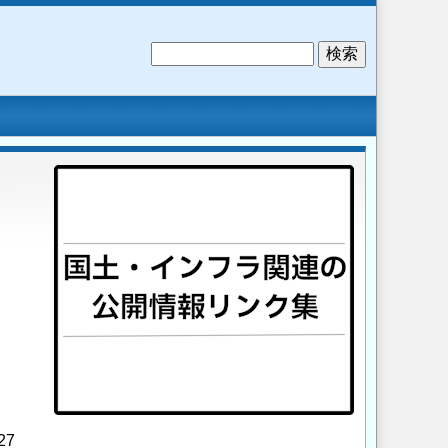
検
索
27