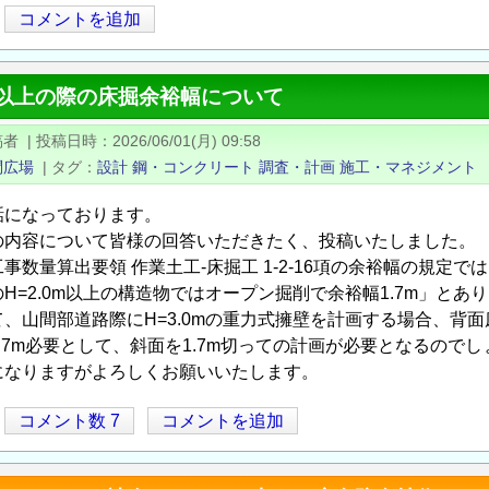
コメントを追加
m以上の際の床掘余裕幅について
稿者
|
投稿日時
2026/06/01(月) 09:58
問広場
|
タグ
設計
鋼・コンクリート
調査・計画
施工・マネジメント
話になっております。
の内容について皆様の回答いただきたく、投稿いたしました。
事数量算出要領 作業土工-床掘工 1-2-16項の余裕幅の規定では
H=2.0m以上の構造物ではオープン掘削で余裕幅1.7m」とあ
、山間部道路際にH=3.0mの重力式擁壁を計画する場合、背
.7m必要として、斜面を1.7m切っての計画が必要となるのでし
になりますがよろしくお願いいたします。
コメント数 7
コメントを追加