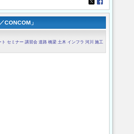
Opens in a new wi
Opens in a new
CONCOM」
ート
セミナー
講習会
道路
橋梁
土木
インフラ
河川
施工