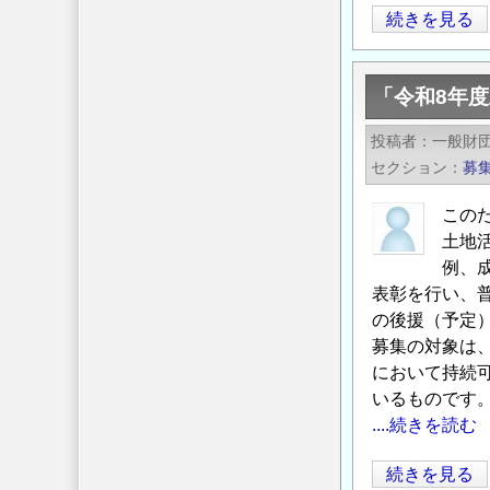
第
続きを見る
100
回
「令和8年
技
術
投稿者
一般財
セ
セクション
募
ミ
ナ
この
ー
土地
社
例、
会
表彰を行い、
の後援（予定
イ
募集の対象は
ン
において持続
フ
いるものです
ラ
....続きを読む
を
支
「令
続きを見る
え