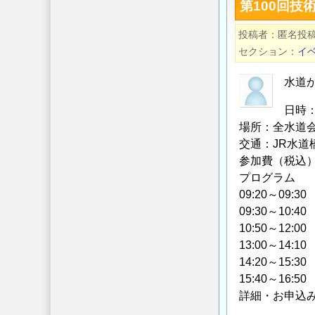
第100回
2.0m
報
以
発
投稿者
匿名投
上
信
セクション
イ
の
サ
際
水道
イ
の
ト
日時：
床
「コ
場所：全水道会
掘
ン
交通：JR水道
余
コ
参加費（税込）：
裕
ム
プログラム
幅
／
09:20～09
に
CONCOM」
09:30～1
つ
の
10:50～1
い
13:00～14
て
14:20～1
の
15:40～16
詳細・お申込