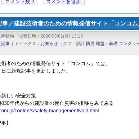
コメント数 2
コメントを追加
記事／建設技術者のための情報発信サイト「コンコム／
ム事務局
|
投稿日時
2026/06/01(月) 13:13
般記事
|
トピックス
お知らせ
|
タグ
設計
防災
地盤・基礎
コンクリ
技術者のための情報発信サイト「コンコム」では、
１日に新規記事を更新しました。
の新しい安全対策
和30年代からの建設業の死亡災害の推移をみてみる
ncom.jp/contents/safety-management/vol3.html
記事】