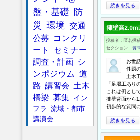
今
続きを見る
盤・基礎
防
月
の
災
環境
交通
擁壁高2.0
新
公募
コンクリ
着
投稿者
匿名投
記
セクション
質
ート
セミナー
事
調査・計画
シ
／
お世
建
件題
ンポジウム
道
設
土木工
技
路
講習会
土木
「足場工ありの
これは例として
術
橋梁
募集
イン
擁壁背面から1
者
初歩的な質問
の
フラ
流域・都市
た
講演会
擁
続きを見る
め
壁
の
高
情