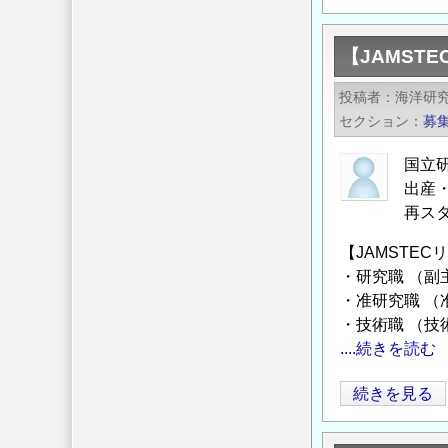
和
る
8
腐
【JAMST
年
食
度
防
投稿者
海洋研
土
食
セクション
募
地
技
活
国立
術
用
出産
の
モ
再ス
デ
【JAMSTE
ル
・研究職 （副
大
・准研究職 （
賞」
・技術職 （技
募
....続きを読む
集
の
【JAMSTEC
続きを見る
ご
リ
案
ス