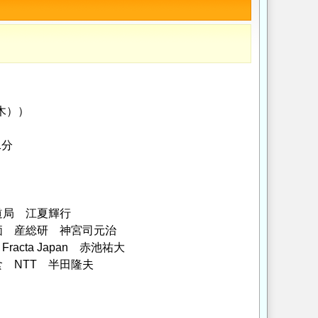
（木））
1分
道局 江夏輝行
評価 産総研 神宮司元治
cta Japan 赤池祐大
食 NTT 半田隆夫