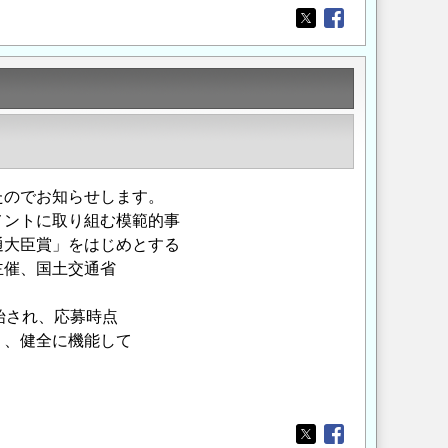
Opens in a new wi
Opens in a new
たのでお知らせします。
メントに取り組む模範的事
通大臣賞」をはじめとする
主催、国土交通省
始され、応募時点
り、健全に機能して
Opens in a new wi
Opens in a new