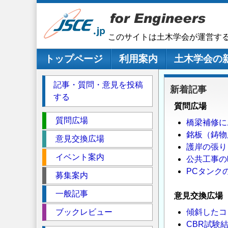
メ
イ
ン
このサイトは土木学会が運営す
コ
ン
メインナビゲーション
トップページ
利用案内
土木学会の
テ
ン
記事・質問・意見を投稿
新着記事
ツ
する
に
質問広場
移
セ
質問広場
橋梁補修に
動
ク
銘板（鋳物
意見交換広場
シ
護岸の張り
イベント案内
ョ
公共工事の
ン
PCタンク
募集案内
一般記事
意見交換広場
ブックレビュー
傾斜したコ
CBR試験