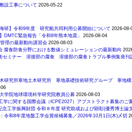
敷設工事について
2026-05-22
海研】令和9年度 研究船共同利用公募開始について
2026-08-
】DMTC緊急報告「令和8年熊本地震」
2026-08-04
全管理の最新動向講習会
2026-08-03
例会 腐食防食分野における数値シミュレーションの最新動向
202
技術セミナー 溶接部の腐食 溶接部の腐食トラブル事例集発刊
木研究所寒地土木研究所 寒地基礎技術研究グループ 寒地構
-06
大学院地球環境科学研究院教員公募
2026-08-03
工学に関する国際会議（ICPE2027）アブストラクト募集のご案
田記念工学振興財団 令和８年度 研究助成および顕彰(優秀博士論
：令和8年度地盤工学会賞候補募集／2026年10月1日(木)〆切
2