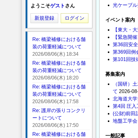
光ケーブル
ようこそ
ゲスト
さん
新規登録
ログイン
イベント案内
【東大・大
【緊急開催
Re: 橋梁補修における舗
第36回安
装の荷重軽減について
第369回
2026/08/06(木) 18:34
第101回
Re: 橋梁補修における舗
装の荷重軽減について
募集案内
2026/08/06(木) 18:20
（国研）土
Re: 橋梁補修における舗
て
2026-08
装の荷重軽減について
北海道大学
2026/08/06(木) 17:58
第4回 圧入
Re: 護岸の張りコンクリ
(公財)前
ートについて
地盤工学会
2026/08/06(木) 17:50
Re: 橋梁補修における舗
一般記事