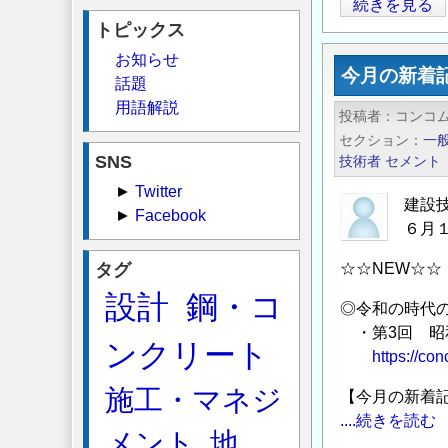
鋼
続きを見る
トピックス
矢
板
お知らせ
今月の新着
存
話題
置
用語解説
投稿者
コンコ
の
セクション
一
積
SNS
技術者
セメント
算
►
Twitter
の
建設
►
Facebook
６月
タグ
☆☆NEW☆☆
設計
鋼・コ
◎令和の時代
・第3回 昭
ンクリート
https://co
施工・マネジ
【今月の新着
....続きを読む
メント
地