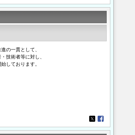
推進の一貫として、
者・技術者等に対し、
開始しております。
Opens in a new wi
Opens in a new