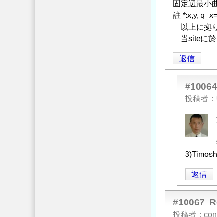
固定辺最小曲げmo
註 *:x,y, q_
以上に拠り
当siteに
返信
#10064
投稿者
中
筋
智
之
3)Timosh
に
返信
よ
る
「
Re:
#10067
鉄
投稿者
con