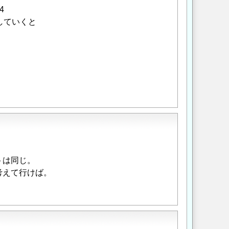
4
していくと
トは同じ。
考えて行けば。