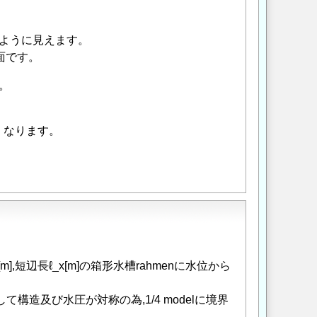
ように見えます。
面です。
。
くなります。
m],短辺長ℓ_x[m]の箱形水槽rahmenに水位から
造及び水圧が対称の為,1/4 modelに境界