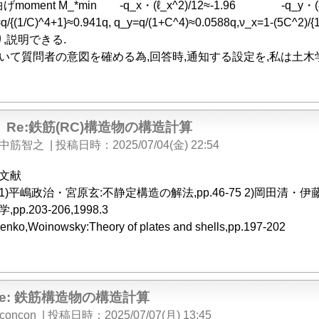
ment M_*min -q_x・(ℓ_x^2)/12≈-1.96 -q_y・(ℓ_y^
x=q/{(1/C)^4+1}≈0.941q, q_y=q/(1+C^4)≈0.0588q,ν_x=1-(5C^2)/
,説明できる.
於いて質問者の意図を確める為,回答時,通知する設定を,私は土木
Re:鉄筋(RC)構造物の構造計算
中筋智之
|
投稿日時
2025/07/04(金) 22:54
文献
1)平嶋政治・宮原玄:不静定構造の解法,pp.46-75 2)岡田
学,pp.203-206,1998.3
enko,Woinowsky:Theory of plates and shells,pp.197-202
Re: 鉄筋構造物の構造計算
concon
|
投稿日時
2025/07/07(月) 13:45