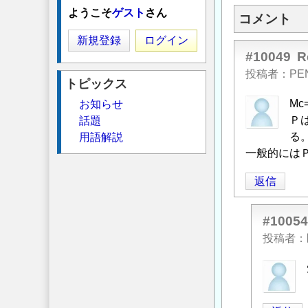
ようこそ
ゲスト
さん
コメント
新規登録
ログイン
#10049
投稿者
PE
トピックス
Mc
お知らせ
Ｐ
話題
る
用語解説
一般的には
返信
#10054
投稿者
匿
名
投