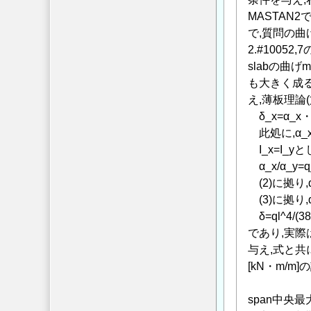
MASTAN
で,質問の曲げ
2.#100
slabの曲げ
も大きく成る.
え,薄板理論(文
δ_x=α_x・q_x
此処に,α_x,
I_x=I_yと
α_x/α_y=q_
(2)に拠り,q_x
(3)に拠り,
δ=ql^4/(38
であり,実際は
与え,式と共に
[kN・m/m
x
span中央最大曲