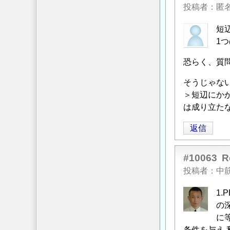
投稿者
匿
短
1
恐らく、質
そうじゃな
＞短辺にか
は成り立た
返信
#10063
R
投稿者
中
1.
の深
に
条件を与え,私は