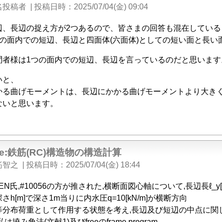
名投稿者
|
投稿日時
2025/07/04(金) 09:04
辺、長辺の捉え方が2つあるので、皆さまの回答も混在している
つの面内での短辺、長辺と四面体(六面体)としての短い面と長い
問者様は1つの面内での短辺、長辺を言っているのだと思います
いと、
かる曲げモーメントは、長辺にかかる曲げモーメントより大き
ないと思います。
e:鉄筋(RC)構造物の構造計算
筋智之
|
投稿日時
2025/07/04(金) 18:44
PEN氏,#10056の方が推された,横断面図心軸について,長辺長ℓ_y[
さh[m]で深さ1m当りに内水圧q=10[kN/m]が横断方向
等分布荷重として作用する状態を考え,長辺及び短辺の中点に関して構
撓み角法(文献1)及びfreeのframe program