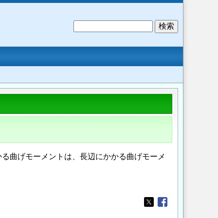
検
索
かる曲げモーメントは、長辺にかかる曲げモーメ
Opens in a new wi
Opens in a new