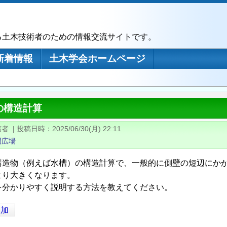
る土木技術者のための情報交流サイトです。
新着情報
土木学会ホームページ
の構造計算
稿者
|
投稿日時
2025/06/30(月) 22:11
問広場
構造物（例えば水槽）の構造計算で、一般的に側壁の短辺にか
より大きくなります。
を分かりやすく説明する方法を教えてください。
追加