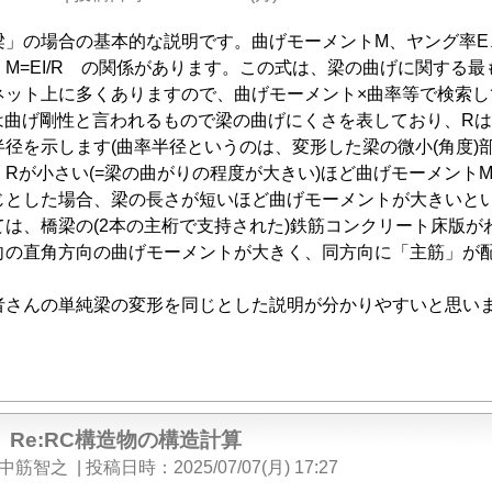
梁」の場合の基本的な説明です。曲げモーメントM、ヤング率E
 M=EI/R の関係があります。この式は、梁の曲げに関する
ネット上に多くありますので、曲げモーメント×曲率等で検索し
は曲げ剛性と言われるもので梁の曲げにくさを表しており、R
径を示します(曲率半径というのは、変形した梁の微小(角度)
Rが小さい(=梁の曲がりの程度が大きい)ほど曲げモーメント
じとした場合、梁の長さが短いほど曲げモーメントが大きいと
は、橋梁の(2本の主桁で支持された)鉄筋コンクリート床版が
向の直角方向の曲げモーメントが大きく、同方向に「主筋」が
んの単純梁の変形を同じとした説明が分かりやすいと思います。ただし、
Re:RC構造物の構造計算
中筋智之
|
投稿日時
2025/07/07(月) 17:27