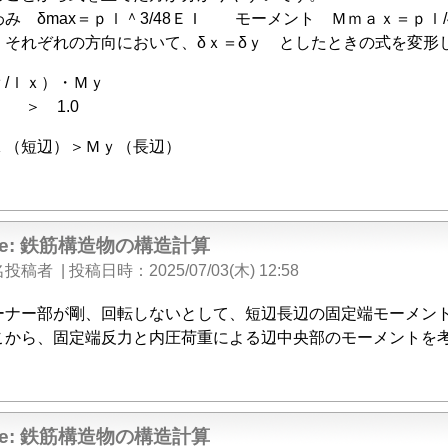
わみ δmax＝ｐｌ＾3/48ＥＩ モーメント Ｍｍａｘ＝ｐｌ/
 それぞれの方向において、δｘ＝δｙ としたときの式を変形
/ｌｘ）・Ｍｙ
） ＞ 1.0
ｘ（短辺）＞Ｍｙ（長辺）
Re: 鉄筋構造物の構造計算
名投稿者
|
投稿日時
2025/07/03(木) 12:58
ーナー部が剛、回転しないとして、短辺長辺の固定端モーメン
こから、固定端反力と内圧荷重による辺中央部のモーメントを
Re: 鉄筋構造物の構造計算