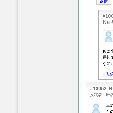
返信
稿
者
に
#10
よ
投稿
る
匿
「
Re:
名
鉄
投
筋
稿
仮に
構
者
長短
造
に
なに
物
よ
の
返
る
構
「
Re:
造
鉄
#10052
計
筋
算
」
投稿者
匿
構
へ
単
造
の
と
物
返