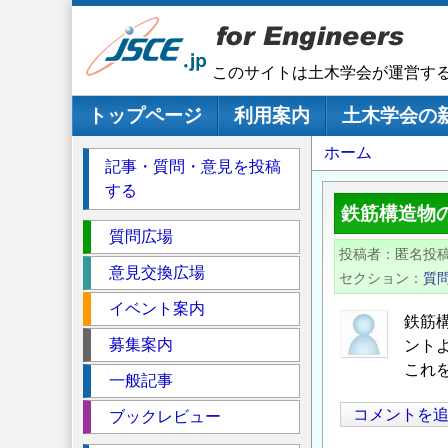
メ
イ
ン
このサイトは土木学会が運営す
コ
ン
メインナビゲーション
トップページ
利用案内
土木学会の
テ
パ
ホーム
ン
記事・質問・意見を投稿
ツ
ン
する
に
く
鉄筋構造物
移
セ
ず
質問広場
動
投稿者
匿名投
ク
意見交換広場
セクション
質
シ
イベント案内
ョ
鉄筋
ン
募集案内
ント
これ
一般記事
コメントを
ブックレビュー