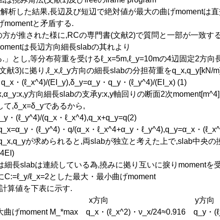
2で解析した結果,長辺及び短辺で絶対値が最大の曲げmomentは直
momentと矛盾する.
52,7の方が推された様に,RCの専門書(文献2)で質問と一部が一致
momentは長辺方向細長slabの其れより
」とし,等分布荷重を受けるℓ_x=5m,ℓ_y=10mの4辺固定2方向長方
献3)に拠り,ℓ_x,ℓ_y方向の細長slabの分担荷重をq_x,q_y[kN/m],
・(ℓ_x^4)/(EI_y),δ_y=α_y・q_y・(ℓ_y^4)/(EI_x) (1)
α_y:x,y方向細長slabの支承y:x,y軸回りの断面2次moment[m^4]
して,δ_x=δ_yであるから,
y・(ℓ_y^4)/(q_x・ℓ_x^4),q_x+q_y=q(2)
=α_y・(ℓ_y^4)・q/(α_x・ℓ_x^4+α_y・ℓ_y^4),q_y=α_x・(ℓ_x^4
q_x,q_yが求められると,両slabが独立と考えた上で,slab中央の
4EI)
細長slabは連続している為,撓みに拠り互いに捩りmomentを受け
C:=ℓ_y/ℓ_x=2とした最大・最小曲げmoment
]の計算値を下表に示す.
方向 y方向
げmoment M_*max q_x・(ℓ_x^2)・ν_x/24≈0.916 q_y・(ℓ_y