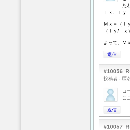
た
の
信
ｌｘ、ｌｙ
構
造
Ｍｘ＝（ｌｙ
計
（ｌｙ/ｌｘ
算
」
へ
よって、Ｍ
の
返信
返
信
#10056
投稿者
匿
コ
こ
返信
#10057