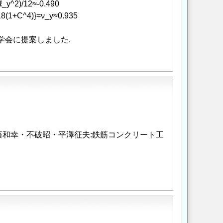
2)/12≈-0.490
{18(1+C^4)}=ν_y≈0.935
学会に提案しました.
清・伊藤和幸・不破昭・平澤征夫:鉄筋コンクリート工