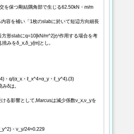
交を保つ剛結隅角部で生じる62.50kN・m/m
する内容を補い「1枚のslabに於いて短辺方向細長
形slabにq=10[kN/m^2]が作用する場合を考
撓みをδ_x,δ_y[m]とし,
)・q/(α_x・ℓ_x^4+α_y・ℓ_y^4).(3)
撓みδは,
る影響として,Marcusは減少係数ν_x,ν_yを
^2)・ν_y/24≈0.229