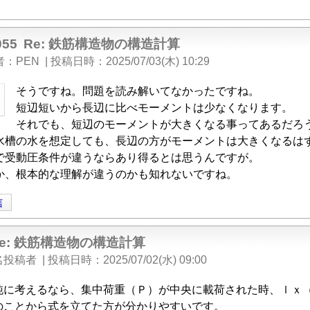
055
Re: 鉄筋構造物の構造計算
者
PEN
|
投稿日時
2025/07/03(木) 10:29
そうですね。問題を読み解いてなかったですね。
短辺短いから長辺に比べモーメントは少なくなります。
それでも、短辺のモーメントが大きくなる事ってあるだろ
水槽の水を想定しても、長辺の方がモーメントは大きくなるは
で受動圧条件が違うならあり得るとは思うんですが。
か、根本的な理解が違うのかも知れないですね。
信
Re: 鉄筋構造物の構造計算
名投稿者
|
投稿日時
2025/07/02(水) 09:00
純に考えるなら、集中荷重（Ｐ）が中央に載荷された時、ｌｘ
のことから式を立てた方が分かりやすいです。