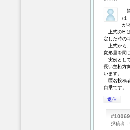
筋
「
(RC)
は
構
が
造
上式のEI
物
定した時の半
の
上式から、
構
変形量を同
造
実例として
計
長い主桁方
算
」
います。
へ
匿名投稿者さ
の
自乗です。
返
信
返信
#10069
投稿者