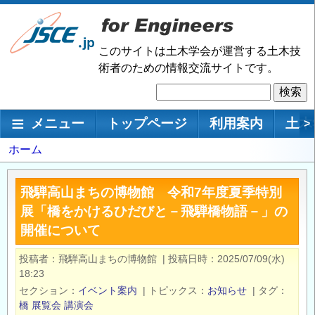
メ
イ
ン
このサイトは土木学会が運営する土木技
コ
術者のための情報交流サイトです。
ン
検
テ
索
ン
メインナビゲーション
メニュー
トップページ
利用案内
土木
>
ツ
に
パ
ホーム
移
ン
動
く
飛騨高山まちの博物館 令和7年度夏季特別
ず
展「橋をかけるひだびと－飛騨橋物語－」の
開催について
投稿者
飛騨高山まちの博物館
|
投稿日時
2025/07/09(水)
18:23
セクション
イベント案内
|
トピックス
お知らせ
|
タグ
橋
展覧会
講演会