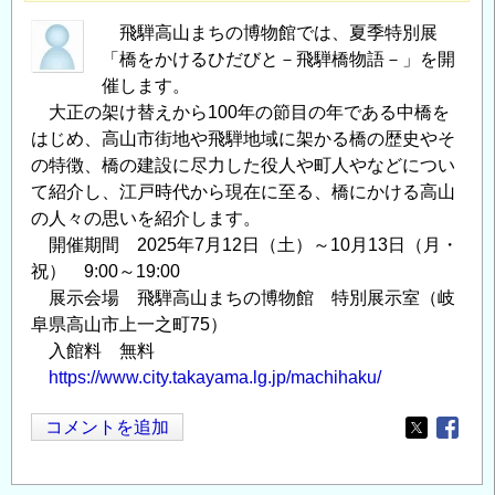
飛騨高山まちの博物館では、夏季特別展
「橋をかけるひだびと－飛騨橋物語－」を開
催します。
大正の架け替えから100年の節目の年である中橋を
はじめ、高山市街地や飛騨地域に架かる橋の歴史やそ
の特徴、橋の建設に尽力した役人や町人やなどについ
て紹介し、江戸時代から現在に至る、橋にかける高山
の人々の思いを紹介します。
開催期間 2025年7月12日（土）～10月13日（月・
祝） 9:00～19:00
展示会場 飛騨高山まちの博物館 特別展示室（岐
阜県高山市上一之町75）
入館料 無料
https://www.city.takayama.lg.jp/machihaku/
コメントを追加
Opens in
Opens