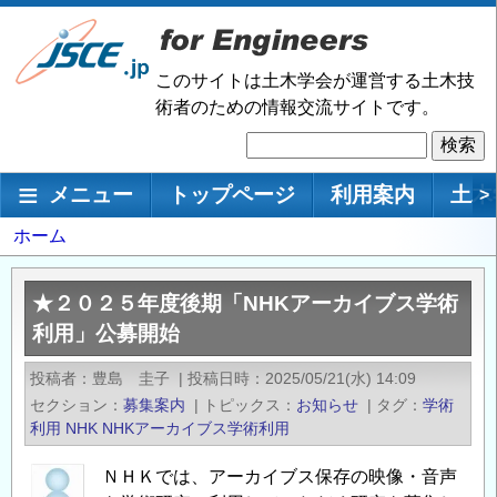
メ
イ
ン
このサイトは土木学会が運営する土木技
コ
術者のための情報交流サイトです。
ン
検
テ
索
ン
メインナビゲーション
メニュー
トップページ
利用案内
土木
>
ツ
に
パ
ホーム
移
ン
動
く
★２０２５年度後期「NHKアーカイブス学術
ず
利用」公募開始
投稿者
豊島 圭子
|
投稿日時
2025/05/21(水) 14:09
セクション
募集案内
|
トピックス
お知らせ
|
タグ
学術
利用
NHK
NHKアーカイブス学術利用
ＮＨＫでは、アーカイブス保存の映像・音声