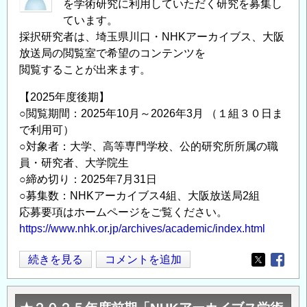
を学術研究に利用していただく研究を募集し
ています。
採択研究者は、埼玉県川口・NHKアーカイブス、大阪
放送局の閲覧室で希望のコンテンツを
閲覧することが出来ます。
【2025年度後期】
○閲覧期間：2025年10月～2026年3月 （１組３０日ま
で利用可）
○対象者：大学、高等専門学校、公的研究所所属の職
員・研究者、大学院生
○締め切り：2025年7月31日
○募集数：NHKアーカイブス4組、大阪放送局2組
応募要項はホームページをご覧ください。
https://www.nhk.or.jp/archives/academic/index.html
★
続きを見る
コメントを追加
Opens in
Opens
２
０