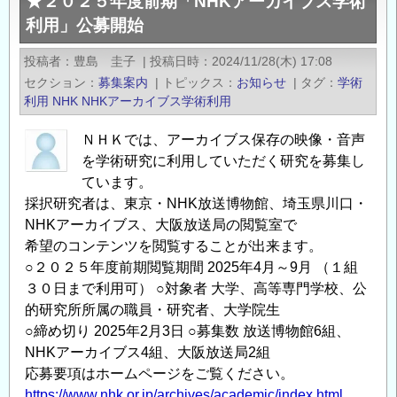
★２０２５年度前期「NHKアーカイブス学術
２
利用」公募開始
５
年
投稿者
豊島 圭子
|
投稿日時
2024/11/28(木) 17:08
度
セクション
募集案内
|
トピックス
お知らせ
|
タグ
学術
後
利用
NHK
NHKアーカイブス学術利用
期
「NHK
ＮＨＫでは、アーカイブス保存の映像・音声
ア
を学術研究に利用していただく研究を募集し
ー
ています。
採択研究者は、東京・NHK放送博物館、埼玉県川口・
カ
NHKアーカイブス、大阪放送局の閲覧室で
イ
希望のコンテンツを閲覧することが出来ます。
ブ
○２０２５年度前期閲覧期間 2025年4月～9月 （１組
ス
３０日まで利用可） ○対象者 大学、高等専門学校、公
学
的研究所所属の職員・研究者、大学院生
術
○締め切り 2025年2月3日 ○募集数 放送博物館6組、
利
NHKアーカイブス4組、大阪放送局2組
用」
応募要項はホームページをご覧ください。
公
https://www.nhk.or.jp/archives/academic/index.html