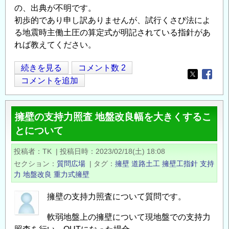
の、出典が不明です。
初歩的であり申し訳ありませんが、試行くさび法によ
る地震時主働土圧の算定式が明記されている指針があ
れば教えてください。
【擁
続きを見る
コメント数 2
Opens in
Opens
壁
コメントを追加
工
指
擁壁の支持力照査 地盤改良幅を大きくするこ
針】
とについて
試
行
投稿者
TK
|
投稿日時
2023/02/18(土) 18:08
く
セクション
質問広場
|
タグ
擁壁
道路土工
擁壁工指針
支持
さ
力
地盤改良
重力式擁壁
び
法
擁壁の支持力照査について質問です。
の
軟弱地盤上の擁壁について現地盤での支持力
地