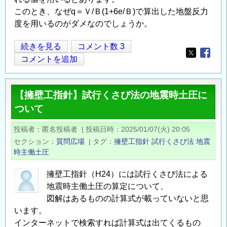
作
このとき、なぜq＝Ｖ/Ｂ(1+6e/Ｂ)で算出した地盤反力
用
度を用いるのがダメなのでしょうか。
時
の
擁
続きを見る
コメント数 3
載
Opens in
Opens
壁
コメントを追加
荷
の
重
地
に
【擁壁工指針】試行くさび法の地震時土圧に
盤
つ
ついて
反
い
力
て
投稿者
匿名投稿者
|
投稿日時
2025/01/07(火) 20:05
照
の
セクション
質問広場
|
タグ
擁壁工指針
試行くさび法
地震
査
時主働土圧
に
つ
擁壁工指針（H24）には試行くさび法による
い
地震時主働土圧の算定について、
て
図解はあるものの計算式が載っていないと思
います。
の
インターネットで検索すれば計算式は出てくるもの