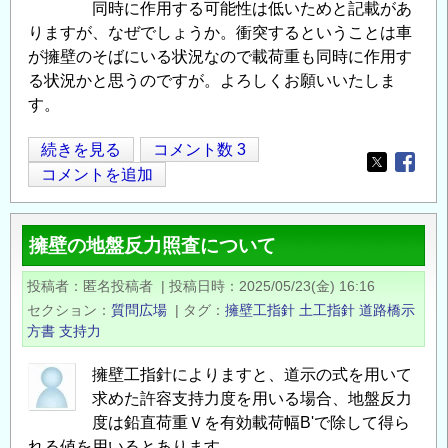
同時に作用する可能性は低いためと記載があ
りますが、なぜでしょうか。衝突するということは車
が擁壁のそばにいる状況なので載荷重も同時に作用す
る状況かと思うのですが。よろしくお願いいたしま
す。
擁
続きを見る
コメント数 3
Opens in
Opens
壁
コメントを追加
安
定
擁壁の地盤反力照査について
計
算
投稿者
匿名投稿者
|
投稿日時
2025/05/23(金) 16:16
で
セクション
質問広場
|
タグ
擁壁工指針
土工指針
道路橋示
の
方書
支持力
衝
突
擁壁工指針によりますと、道示の式を用いて
求めた許容支持力度を用いる場合、地盤反力
荷
度は鉛直荷重Ｖを有効載荷幅B'で除して得ら
重
れる値を用いるとあります。