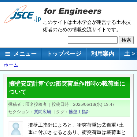
メ
イ
ン
このサイトは土木学会が運営する土木技
コ
術者のための情報交流サイトです。
ン
検
テ
索
ン
メインナビゲーション
メニュー
トップページ
利用案内
土木
>
ツ
に
パ
ホーム
移
ン
動
く
擁壁安定計算での衝突荷重作用時の載荷重に
ず
ついて
投稿者
匿名投稿者
|
投稿日時
2025/06/18(水) 19:47
セクション
質問広場
|
タグ
擁壁工指針
擁壁工指針によると、衝突荷重は②自重+土
重に付加させるとあり、衝突荷重は載荷重と