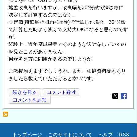
照査を行い、OUTになった場合
震
地盤改良を行いますが、改良幅を30°分散で深さ毎に
時
決定して計算するのではなく、
土
固定値(擁壁底版+1m+1m等)で計算した場合、30°分散
圧
で計算した時より浅くで支持力OKになると思うのです
に
が、
つ
経験上、過年度成果等でそのような設計をしているの
い
を見たことがありません。
て
何か考え方に問題があるのでしょうか
の
ご教授願えますでしょうか。また、根拠資料等もあり
ましたら教えていただけると幸いです。
擁
続きを見る
コメント数 4
Opens in
Opens
壁
コメントを追加
の
支
持
力
Secondary
トップページ
このサイトについて
ヘルプ
RSS