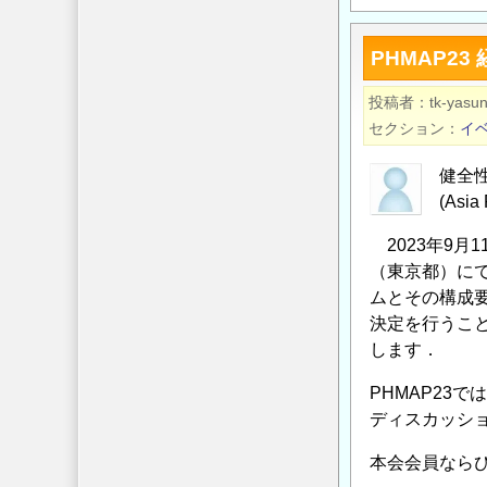
1
る
回
助
PHMAP2
e-
成
CITI
投稿者
tk-yasu
金
京
セクション
イ
給
都
付
（第
健全
対
17
(Asia
象
回
研
2023年9月
イ
究
（東京都）に
ン
テ
ムとその構成
フ
ー
決定を行うこと
ラ
マ
します．
先
の
端
PHMAP23
公
技
ディスカッション
募
術
に
本会会員なら
コ
つ