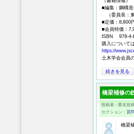
（書籍情報）
太
■編集：鋼構
平
（委員長：東
洋
■定価：8,800
シ
■会員特価：7,
ン
ISBN 978-4-8
ポ
購入について
ジ
https://www.jsc
ウ
土木学会会員
ム
の
土
続きを見る
木
学
橋梁補修の
会
2023
投稿者
匿名投
年
セクション
質
6
月
橋梁
新