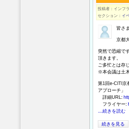
連
20
投稿者
インフ
盟】
ア
セクション
イ
2024
ス
年
フ
皆さ
度
ァ
京都
「鋼
ル
構
ト
突然で恐縮で
造
遮
頂きます。
研
水
ご多忙とは存
究・
壁
※本会議は土
教
の
第1回e-CI
育
維
アプローチ」
助
持
詳細URL:
ht
成
管
フライヤー:
事
理』
....続きを読む
業」
の
に
第
続きを見る
よ