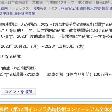
団法人日本鉄鋼連盟 業務部 市場開発グループ 中澤優樹
|
投稿日時
集案内
|
トピックス
お知らせ
|
タグ
構造安全性
道路橋示方書
橋梁
環境評価
海外建設事業
鉄鋼連盟は、わが国の土木ならびに建築分野の鋼構造に関する
ることを目的として、日本国内の研究・教育機関等における研究
ています。2023年度助成事業は、下記要領にて研究テーマを
023年10月2日（月）～2023年11月30日（木）
象となる研究
定助成（指定課題型）
定する6課題への助成 助成金額（1件当り年間）100万円～
コメントを追加
ITI京都（第17回インフラ先端技術コンソーシアム全