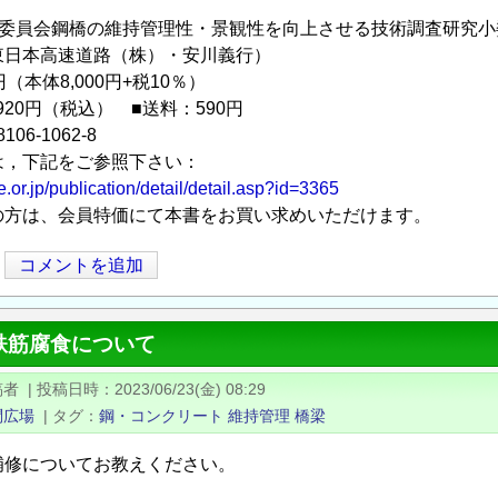
造委員会鋼橋の維持管理性・景観性を向上させる技術調査研究小
日本高速道路（株）・安川義行）
円（本体8,000円+税10％）
920円（税込） ■送料：590円
106-1062-8
は，下記をご参照下さい：
e.or.jp/publication/detail/detail.asp?id=3365
の方は、会員特価にて本書をお買い求めいただけます。
コメントを追加
鉄筋腐食について
稿者
|
投稿日時
2023/06/23(金) 08:29
問広場
|
タグ
鋼・コンクリート
維持管理
橋梁
補修についてお教えください。