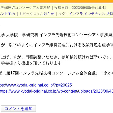
ラ先端技術コンソーシアム事務局
|
投稿日時
2023/09/08(金) 19:41
ベント案内
|
トピックス
お知らせ
|
タグ
インフラ
メンテナンス
維
ま
大学 大学院工学研究科 インフラ先端技術コンソーシアム事務
すが、以下のようにインフラ維持管理における政策課題を産学
じ上げますが、日程調整いただき、参加検討頂ければ幸いです
木学会様より後援を頂いております
TI京都（第17回インフラ先端技術コンソーシアム全体会議）「京から
tps://www.kyodai-original.co.jp/?p=20025
https://www.kyodai-original.co.jp/wp-content/uploads/2023/09
コメントを追加