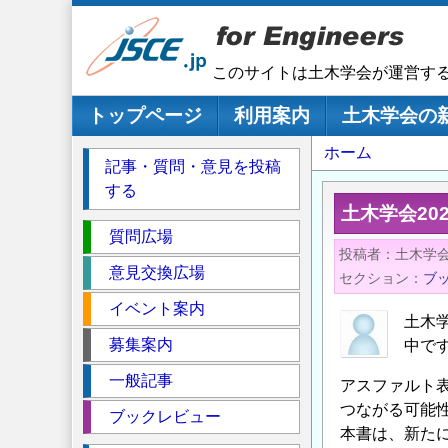
メ
イ
ン
このサイトは土木学会が運営す
コ
ン
メインナビゲーション
トップページ
利用案内
土木学会の
テ
パ
ホーム
ン
記事・質問・意見を投稿
ツ
ン
する
に
く
土木学会20
移
セ
ず
質問広場
動
投稿者
土木学
ク
意見交換広場
セクション
ブ
シ
イベント案内
ョ
土木
ン
募集案内
中で
一般記事
アスファルト
つながる可能
ブックレビュー
本書は、新た