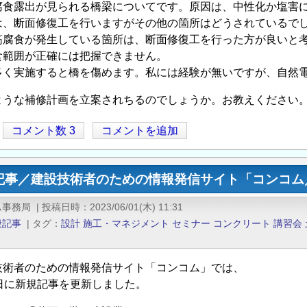
腐食露出が見られる橋梁についてです。原因は、中性化か塩害
は、断面修復工を行いますがその他の箇所はどうされているで
筋腐食が発生している箇所は、断面修復工を行った方が良いと
食範囲が正確には把握できません。
多く実施すると橋を傷めます。私には経験が無いですが、自然
ような補修計画を立案されちるのでしょうか。お教えください
コメント数 3
コメントを追加
記事／建設技術者のための情報発信サイト「コンコム／
ム事務局
|
投稿日時
2023/06/01(木) 11:31
般記事
|
タグ
設計
施工・マネジメント
セミナー
コンクリート
講習会
技術者のための情報発信サイト「コンコム」では、
1日に新規記事を更新しました。