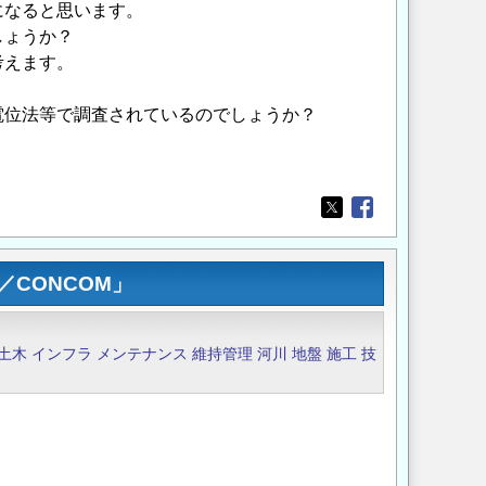
になると思います。
しょうか？
考えます。
電位法等で調査されているのでしょうか？
。
Opens in a new wi
Opens in a new
CONCOM」
土木
インフラ
メンテナンス
維持管理
河川
地盤
施工
技