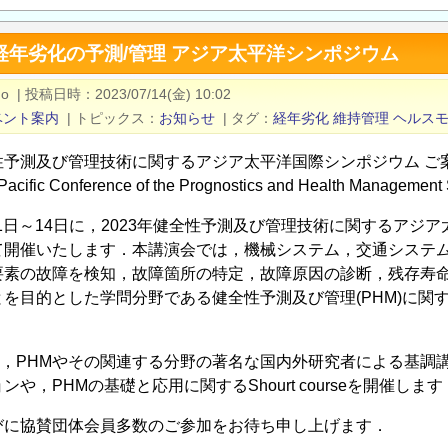
3 経年劣化の予測/管理 アジア太平洋シンポジウム
no
|
投稿日時
2023/07/14(金) 10:02
ベント案内
|
トピックス
お知らせ
|
タグ
経年劣化
維持管理
ヘルス
性予測及び管理技術に関するアジア太平洋国際シンポジウム ご
 Pacific Conference of the Prognostics and Health Managemen
11日～14日に，2023年健全性予測及び管理技術に関するアジア
て開催いたします．本講演会では，機械システム，交通システ
要素の故障を検知，故障箇所の特定，故障原因の診断，残存寿
を目的とした学問分野である健全性予測及び管理(PHM)に関
では，PHMやその関連する分野の著名な国内外研究者による基調
や，PHMの基礎と応用に関するShourt courseを開催します
びに協賛団体会員多数のご参加をお待ち申し上げます．