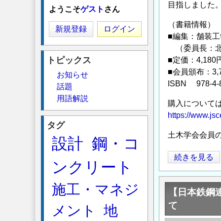
目指しました
ようこそ
ゲスト
さん
（書籍情報）
新規登録
ログイン
■編集：舗装
（委員長：北
トピックス
■定価：4,180
■会員頒布：3,
お知らせ
ISBN 978-4-8
話題
用語解説
購入について
https://www.jsc
タグ
土木学会会員
設計
鋼・コ
土
続きを見る
ンクリート
木
学
施工・マネジ
【日本鉄鋼
会
て
2023
メント
地
年