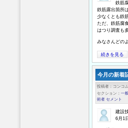
鉄筋
刊
鉄筋露出箇所
の
少なくとも鉄
ご
ただ、鉄筋腐
案
はつり調査も
内
『鋼
みなさんどの
構
造
橋
続きを見る
シ
梁
リ
補
今月の新着
ー
修
ズ
の
投稿者
コンコ
38
鉄
セクション
一
鋼
筋
術者
セメント
橋
腐
の
食
建設
6月
維
に
持
つ