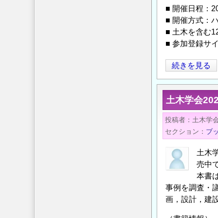
ン
■ 開催日程：2
い
ソ
■ 開催方式：
て
ー
■ 土木を含む
の
シ
■ 参加登録サ
ア
ム
PHMAP23
続きを見る
全
経
体
年
土木学会20
会
劣
議）
化
投稿者
土木学
開
の
セクション
ブ
催
予
の
測/
土木
お
管
売中
知
理
本書
ら
ア
事例を調査・
画，設計，建
せ
ジ
の
ア