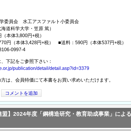
。
工学委員会 水工アスファルト小委員会
海道科学大学・笠原 篤）
円（本体3,800円+税）
770円（本体3,428円+税） ■送料：590円（本体537円+税）
106-0997-4
は、下記をご参照下さい：
e.or.jp/publication/detail/detail.asp?id=3379
の方は、会員特価にて本書をお買い求めいただけます。
コメントを追加
連盟】2024年度「鋼構造研究・教育助成事業」によ