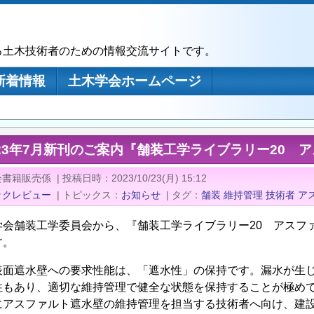
る土木技術者のための情報交流サイトです。
新着情報
土木学会ホームページ
23年7月新刊のご案内『舗装工学ライブラリー20 
会書籍販売係
|
投稿日時
2023/10/23(月) 15:12
ックレビュー
|
トピックス
お知らせ
|
タグ
舗装
維持管理
技術者
ア
学会舗装工学委員会から、『舗装工学ライブラリー20 アスフ
す。
表面遮水壁への要求性能は、「遮水性」の保持です。漏水が生
性もあり、適切な維持管理で健全な状態を保持することが極め
にアスファルト遮水壁の維持管理を担当する技術者へ向け、建