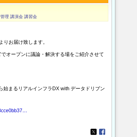
持管理
講演会
講習会
局よりお届け致します。
官でオープンに議論・解決する場をご紹介させて
。
始まるリアルインフラDX with データドリブン
/48cce0bb37…
Opens in a new wi
Opens in a new