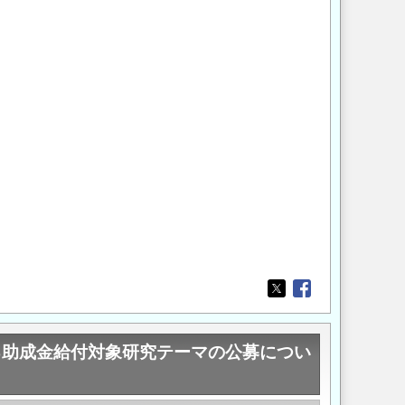
Opens in a new wi
Opens in a new
る助成金給付対象研究テーマの公募につい