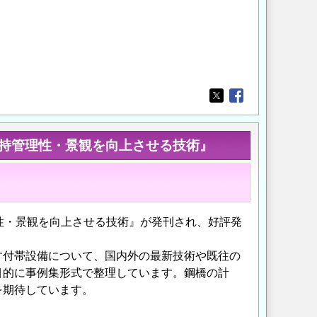
Opens in a new wi
Opens in a new
維持管理性・景観を向上させる技術』
性・景観を向上させる技術』が発刊され、好評発
す付帯設備について、国内外の最新技術や既往の
目的に事例集形式で整理しています。鋼橋の計
を期待しています。