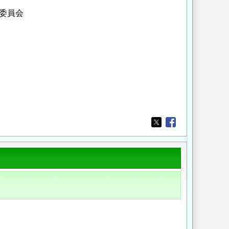
委員会
Opens in a new wi
Opens in a new