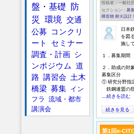
投稿者
一般社
盤・基礎
防
7
セクション
募
月
構造物
耐火設計
災
環境
交通
新
刊
日本
公募
コンクリ
の
を図
ート
セミナー
ご
施し
案
調査・計画
シ
１．募集期間 2
内
ンポジウム
道
『舗
２．助成の対
装
募集区分
路
講習会
土木
工
① 研究分野指
橋梁
募集
イン
学
鉄鋼連盟の指
ラ
....続きを読む
フラ
流域・都市
イ
講演会
【日
続きを見る
ブ
本
ラ
鉄
リ
第1回e-C
鋼
ー