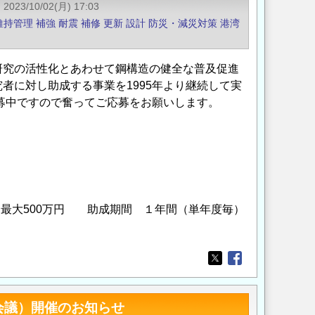
2023/10/02(月) 17:03
維持管理
補強
耐震
補修
更新
設計
防災・減災対策
港湾
研究の活性化とあわせて鋼構造の健全な普及促進
者に対し助成する事業を1995年より継続して実
公募中ですので奮ってご応募をお願いします。
最大500万円 助成期間 １年間（単年度毎）
Opens in a new wi
Opens in a new
体会議）開催のお知らせ