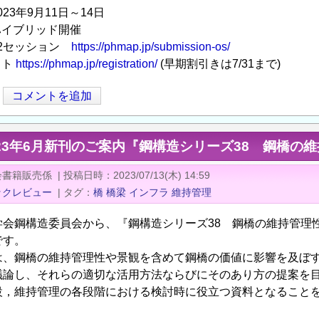
023年9月11日～14日
ハイブリッド開催
12セッション
https://phmap.jp/submission-os/
イト
https://phmap.jp/registration/
(早期割引きは7/31まで)
コメントを追加
23年6月新刊のご案内『鋼構造シリーズ38 鋼橋の
会書籍販売係
|
投稿日時
2023/07/13(木) 14:59
ックレビュー
|
タグ
橋
橋梁
インフラ
維持管理
学会鋼構造委員会から、『鋼構造シリーズ38 鋼橋の維持管理
です。
は、鋼橋の維持管理性や景観を含めて鋼橋の価値に影響を及ぼ
議論し、それらの適切な活用方法ならびにそのあり方の提案を
設，維持管理の各段階における検討時に役立つ資料となること