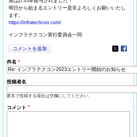
賞は計35本授与されました！
明日から始まるエントリー是非よろしくお願いいたし
ます。
https://infratechcon.com/
インフラテクコン実行委員会一同
コメントを追加
Opens in
Opens
件名
投稿者名
匿名で投稿する場合は空欄にしてください。
コメント