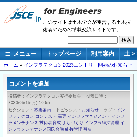
メ
イ
ン
このサイトは土木学会が運営する土木技
コ
術者のための情報交流サイトです。
ン
検
テ
索
ン
メインナビゲーション
メニュー
トップページ
利用案内
土木
>
ツ
に
パ
ホーム
インフラテクコン2023エントリー開始のお知らせ
移
ン
動
く
コメントを追加
ず
投稿者
インフラテクコン実行委員会
|
投稿日時
2023/05/15(月) 10:55
セクション
募集案内
|
トピックス
お知らせ
|
タグ
イン
フラテクコン
コンテスト
高専
インフラマネジメント
インフ
ラメンテナンス
技術者育成
まちづくり
インフラ維持管理
イ
ンフラメンテナンス国民会議
維持管理
募集