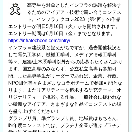
高専生を対象としたインフラの課題を解決す
るためのアイデア・技術で競い合うコンテス
ト。インフラテクコン2023（第4回）の作品
エントリーが明日5月16日（火）から開始されます。
エントリー期間は6月16日（金）までとなります。
https://infratechcon.com/entry/
インフラ＝建設系と捉えがちですが、過去開催状況と
して電気工学科、機械工学科、メディア情報工学科
等々、建築/土木系学科以外からの応募もたくさんあり
ます。国立高専のみならず、公立私立高専も参加可
能、また高専学生がリーダーであれば、企業、行政、
NPO団体等々さまざまなコラボチームで参加可能とな
ります。またリアリティーを追求する研究テーマ、オ
リジナリティーで挑戦する作品、一般社会に捉われな
い斬新なアイデア、さまざまな作品でコンテストの場
を盛り上げてください！
グランプリ賞、準グランプリ賞、地域賞はもちろん、
昨年度コンテストでは、プラチナ企業が選ぶプラチナ