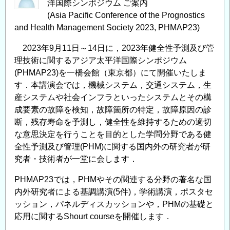
洋国際シンポジウム ご案内
(Asia Pacific Conference of the Prognostics
and Health Management Society 2023, PHMAP23)
2023年9月11日～14日に，2023年健全性予測及び管
理技術に関するアジア太平洋国際シンポジウム
(PHMAP23)を一橋会館（東京都）にて開催いたしま
す．本講演会では，機械システム，交通システム，生
産システムや社会インフラといったシステムとその構
成要素の故障を検知，故障箇所の特定，故障原因の診
断，残存寿命を予測し，健全性を維持するための適切
な意思決定を行うことを目的とした学問分野である健
全性予測及び管理(PHM)に関する国内外の研究者が研
究者・技術者が一堂に会します．
PHMAP23では，PHMやその関連する分野の著名な国
内外研究者による基調講演(5件)，学術講演，ポスタセ
ッション，パネルディスカッションや，PHMの基礎と
応用に関するShourt courseを開催します．