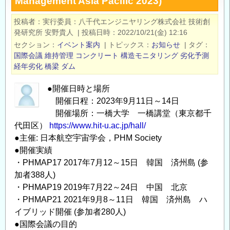
Management Asia Pacific 2023)
経
年
投稿者
実行委員：八千代エンジニヤリング株式会社 技術創
劣
発研究所 安野貴人
|
投稿日時
2022/10/21(金) 12:16
化・
セクション
イベント案内
|
トピックス
お知らせ
|
タグ
状
国際会議
維持管理
コンクリート
構造モニタリング
劣化予測
態
経年劣化
橋梁
ダム
監
●開催日時と場所
視
開催日程：2023年9月11日～14日
に
開催場所：一橋大学 一橋講堂（東京都千
関
代田区）
https://www.hit-u.ac.jp/hall/
す
●主催: 日本航空宇宙学会，PHM Society
る
●開催実績
セ
・PHMAP17 2017年7月12～15日 韓国 済州島 (参
ッ
加者388人)
シ
・PHMAP19 2019年7月22～24日 中国 北京
ョ
・PHMAP21 2021年9月8～11日 韓国 済州島 ハ
ン
イブリッド開催 (参加者280人)
phmap23
●国際会議の目的