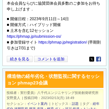
本会会員ならびに協賛団体会員多数のご参加をお待ち
申し上げます．
■ 開催日程：2023年9月11日～14日
■ 開催方式：ハイブリッド開催
■ 土木を含む12セッション
https://phmap.jp/submission-os/
■ 参加登録サイト
https://phmap.jp/registration/
(早期割
引きは7/31まで)
PHMAP23
続きを見る
コメントを追加
Opens in
Opens
経
年
構造物の経年劣化・状態監視に関するセッシ
劣
ョン phmap23会議
化
の
投稿者
実行委員）八千代エンジニヤリング技術創発研究所
予
安野貴人
|
投稿日時
2023/02/13(月) 18:49
測/
セクション
イベント案内
|
トピックス
話題
|
タグ
経年
管
劣化
状態監視
建築
道路・橋梁
ダム・河川
鉄道・トンネル