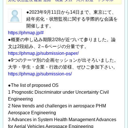
理
●2023年9月11日から14日まで、東京にて、
ア
経年劣化・状態監視に関する学際的な会議を
ジ
開催します。
ア
https://phmap.jp/#
太
●概要の申し込み期限2/28が近づいて参りました。論
平
文は2段組み、2～6ページの分量です。
洋
https://phmap.jp/submission-paper/
シ
●9つのテーマ別の企画セッションが出そろいました。
ン
大学・学生・企業・行政の皆様、ぜひご参加下さい。
ポ
https://phmap.jp/submission-os/
ジ
ウ
●The list of proposed OS
ム
1 Prognostic Discriminator under Uncertainty Civil
の
Engineering
2 New trends and challenges in aerospace PHM
Aerospace Engineering
3 Advances in System Health Management Advances
for Aerial Vehicles Aerospace Engineering