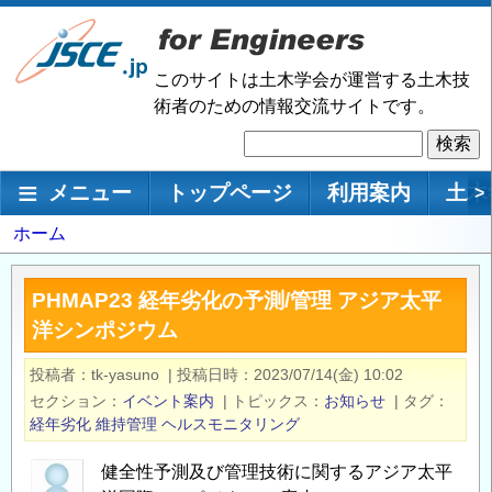
メ
イ
ン
このサイトは土木学会が運営する土木技
コ
術者のための情報交流サイトです。
ン
検
テ
索
ン
メインナビゲーション
メニュー
トップページ
利用案内
土木
>
ツ
に
パ
ホーム
移
ン
動
く
PHMAP23 経年劣化の予測/管理 アジア太平
ず
洋シンポジウム
投稿者
tk-yasuno
|
投稿日時
2023/07/14(金) 10:02
セクション
イベント案内
|
トピックス
お知らせ
|
タグ
経年劣化
維持管理
ヘルスモニタリング
健全性予測及び管理技術に関するアジア太平