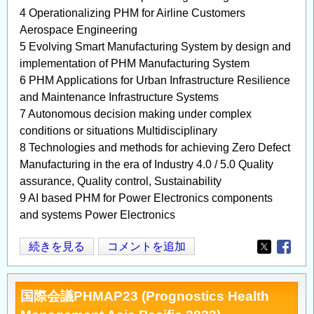
4 Operationalizing PHM for Airline Customers
Aerospace Engineering
5 Evolving Smart Manufacturing System by design and
implementation of PHM Manufacturing System
6 PHM Applications for Urban Infrastructure Resilience
and Maintenance Infrastructure Systems
7 Autonomous decision making under complex
conditions or situations Multidisciplinary
8 Technologies and methods for achieving Zero Defect
Manufacturing in the era of Industry 4.0 / 5.0 Quality
assurance, Quality control, Sustainability
9 AI based PHM for Power Electronics components
and systems Power Electronics
構
続きを見る
コメントを追加
Opens in
Opens
造
物
国際会議PHMAP23 (Prognostics Health
の