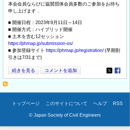
本会会員ならびに協賛団体会員多数のご参加をお待ち
申し上げます．
■ 開催日程：2023年9月11日～14日
■ 開催方式：ハイブリッド開催
■ 土木を含む12セッション
https://phmap.jp/submission-os/
■ 参加登録サイト
https://phmap.jp/registration/
(早期割
引きは7/31まで)
PHMAP23
続きを見る
コメントを追加
Opens in
Opens
経
年
劣
化
Secondary
トップページ
このサイトについて
ヘルプ
RSS
の
menu
予
© Japan Society of Civil Engineers
測/
管