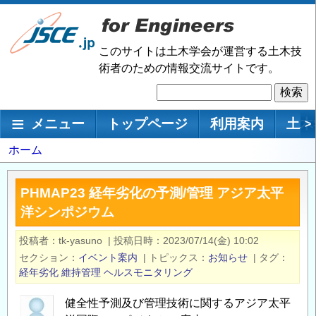
メ
イ
ン
このサイトは土木学会が運営する土木技
コ
術者のための情報交流サイトです。
ン
検
テ
索
ン
メインナビゲーション
メニュー
トップページ
利用案内
土木
>
ツ
に
パ
ホーム
移
ン
動
く
PHMAP23 経年劣化の予測/管理 アジア太平
ず
洋シンポジウム
投稿者
tk-yasuno
|
投稿日時
2023/07/14(金) 10:02
セクション
イベント案内
|
トピックス
お知らせ
|
タグ
経年劣化
維持管理
ヘルスモニタリング
健全性予測及び管理技術に関するアジア太平