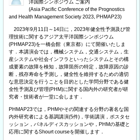
洋国際シンポジウム ご案内
(Asia Pacific Conference of the Prognostics
and Health Management Society 2023, PHMAP23)
2023年9月11日～14日に，2023年健全性予測及び管
理技術に関するアジア太平洋国際シンポジウム
(PHMAP23)を一橋会館（東京都）にて開催いたしま
す．本講演会では，機械システム，交通システム，生
産システムや社会インフラといったシステムとその構
成要素の故障を検知，故障箇所の特定，故障原因の診
断，残存寿命を予測し，健全性を維持するための適切
な意思決定を行うことを目的とした学問分野である健
全性予測及び管理(PHM)に関する国内外の研究者が研
究者・技術者が一堂に会します．
PHMAP23では，PHMやその関連する分野の著名な国
内外研究者による基調講演(5件)，学術講演，ポスタセ
ッション，パネルディスカッションや，PHMの基礎と
応用に関するShourt courseを開催します．