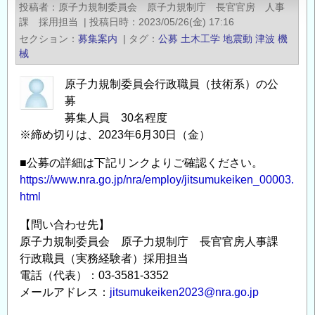
投稿者
原子力規制委員会 原子力規制庁 長官官房 人事
学
課 採用担当
|
投稿日時
2023/05/26(金) 17:16
_
セクション
募集案内
|
タグ
公募
土木工学
地震動
津波
機
地
械
域
原子力規制委員会行政職員（技術系）の公
環
募
境
募集人員 30名程度
科
※締め切りは、2023年6月30日（金）
学
部
■公募の詳細は下記リンクよりご確認ください。
造
https://www.nra.go.jp/nra/employ/jitsumukeiken_00003.
園
html
科
【問い合わせ先】
学
原子力規制委員会 原子力規制庁 長官官房人事課
科
行政職員（実務経験者）採用担当
_
電話（代表）：03-3581-3352
庭
メールアドレス：
jitsumukeiken2023@nra.go.jp
園