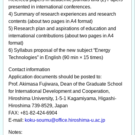
presented in international conferences.
4) Summary of research experiences and research
contents (about two pages in A4 format)
5) Research plan and aspirations of education and
international contributions (about two pages in A4
format)
6) Syllabus proposal of the new subject “Energy
Technologies” in English (90 min × 15 times)
Contact information
Application documents should be posted to:
Prof. Akimasa Fujiwara, Dean of the Graduate School
for International Development and Cooperation,
Hiroshima University, 1-5-1 Kagamiyama, Higashi-
Hiroshima 739-8529, Japan
FAX: +81-82-424-6904
E-mail:
koku-soumu@office.hiroshima-u.ac.jp
Notes: