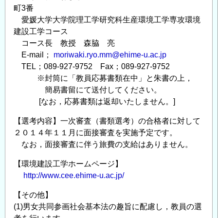
町3番
愛媛大学大学院理工学研究科生産環境工学専攻環境
建設工学コース
コース長 教授 森脇 亮
E-mail；
moriwaki.ryo.mm@ehime-u.ac.jp
TEL；089-927-9752 Fax；089-927-9752
※封筒に「教員応募書類在中」と朱書の上，
簡易書留にて送付してください。
[なお，応募書類は返却いたしません。]
【選考内容】一次審査（書類選考）の合格者に対して
２０１４年１１月に面接審査を実施予定です。
なお，面接審査に伴う旅費の支給はありません。
【環境建設工学ホームページ】
http://www.cee.ehime-u.ac.jp/
【その他】
(1)男女共同参画社会基本法の趣旨に配慮し，教員の選