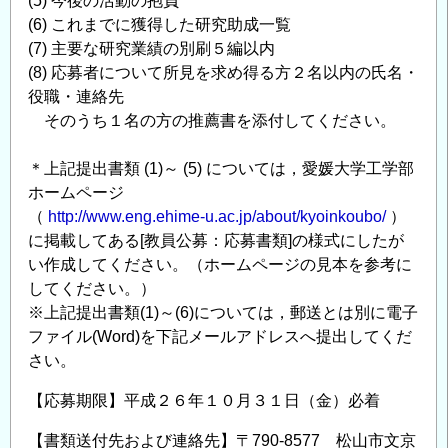
(5) 今後の活動の抱負
(6) これまでに獲得した研究助成一覧
(7) 主要な研究業績の別刷５編以内
(8) 応募者について所見を求め得る方２名以内の氏名・
役職・連絡先
そのうち１名の方の推薦書を添付してください。
＊上記提出書類 (1)～ (5) については，愛媛大学工学部
ホームページ
（
http://www.eng.ehime-u.ac.jp/about/kyoinkoubo/
）
に掲載してある[教員公募：応募書類]の様式にしたが
い作成してください。（ホームページの見本を参考に
してください。）
※上記提出書類(1)～(6)については，郵送とは別に電子
ファイル(Word)を下記メールアドレスへ提出してくだ
さい。
【応募期限】平成２６年１０月３１日（金）必着
【書類送付先および連絡先】〒790-8577 松山市文京