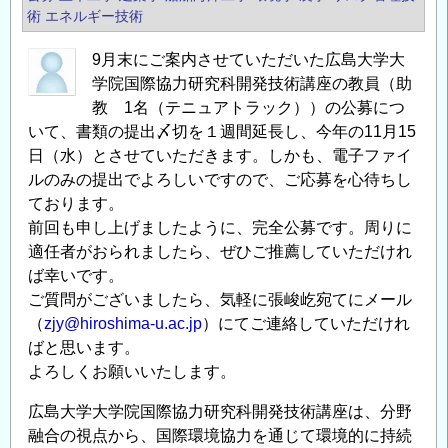
ア
術
エネルギー技術
2019】
ご
9月末にご案内させていただいた広島大学大
案
学院国際協力研究科開発技術講座の教員（助
内
教 1名（テニュアトラック））の公募につ
いて、書類の提出〆切を１週間延長し、今年の11月15
の
日（水）とさせていただきます。しかも、電子ファイ
ルのみの提出でよろしいですので、ご応募を心待ちし
ております。
前回も申し上げましたように、完全公募です。周りに
適任者がおられましたら、ぜひご推薦していただけれ
ば幸いです。
ご質問がございましたら、気軽に張峻屹宛てにメール
（
zjy@hiroshima-u.ac.jp
）にてご連絡していただけれ
ばと思います。
よろしくお願いいたします。
広島大学大学院国際協力研究科開発技術講座は、分野
融合の視点から、国際環境協力を通じて環境的に持続