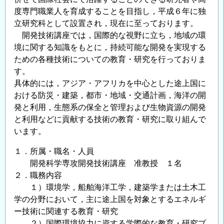
科
度専門職業人を育成することを目指し，平成６年に独
助
立研究科として設置され，現在に至っております。
開発技術講座では，国際的な視野に立ち，地域の環
教
境に関する知識をもとに，持続可能な開発を実現する
人
ための各種技術についての教育・研究を行っておりま
事
す。
（テ
具体的には，アジア・アフリカを中心とした途上国に
ニ
おける防災・建築，都市・地域・交通計画，海洋の開
ュ
発と利用，生態系の保全と管理および生物資源の開発
ア
と利用などに貢献する技術の教育・研究に取り組んで
ト
います。
ラ
ッ
１．所属・職名・人員
ク）
開発科学専攻開発技術講座 准教授 １名
の
２．職務内容
公
１）環境学，船舶海洋工学，建築学または土木工
募
学の分野において，主に途上国を対象とするエネルギ
に
ー技術に関連する教育・研究
つ
２）国際環境協力に資する学際的な教育・研究プ