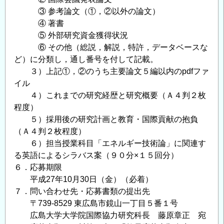
③ 参考論文（①，②以外の論文）
ー
④ 著書
技
⑤ 外部研究資金獲得状況
術
⑥ その他（総説，解説，特許，データベースな
分
ど）に分類し，通し番号を付して記載。
野）
３）上記①，②のうち主要論文５編以内のpdfファ
の
イル
４）これまでの研究経歴と研究概要（Ａ４判２枚
程度）
５）採用後の研究計画と教育・国際貢献の抱負
（Ａ４判２枚程度）
６）担当授業科目「エネルギー技術論」に関連す
る英語によるシラバス案（９０分×１５回分）
６．応募期限
平成27年10月30日（金）（必着）
７．問い合わせ先・応募書類の提出先
〒739-8529 東広島市鏡山一丁目５番１号
広島大学大学院国際協力研究科長 藤原章正 宛