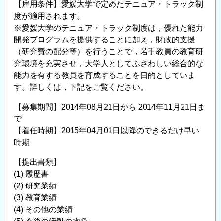
【雇用条件】愛媛大学で定めたテニュア・トラック制
A
度が適用されます。
Job
※愛媛大学のテニュア・トラック制度は，優れた能力
Opportunity
開発プログラムを提供することに加え，財政的支援
in
（研究費の配分等）を行うことで，若手教員の教育研
Hiroshima
究環境を充実させ，大学人としてふさわしい総合的な
University
能力を有する教員を育成することを目的としていま
(Associate
す。詳しくは，下記をご覧ください。
Professor)
の
【募集期間】2014年08月21日から 2014年11月21日ま
で
【着任時期】2015年04月01日以降のできるだけ早い
時期
【提出書類】
(1) 履歴書
(2) 研究業績
(3) 教育業績
(4) その他の業績