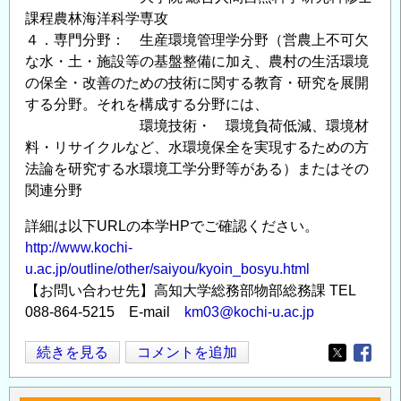
研
課程農林海洋科学専攻
究・
４．専門分野： 生産環境管理学分野（営農上不可欠
調
な水・土・施設等の基盤整備に加え、農村の生活環境
査
の保全・改善のための技術に関する教育・研究を展開
（地
する分野。それを構成する分野には、
震・
環境技術・ 環境負荷低減、環境材
津
料・リサイクルなど、水環境保全を実現するための方
波
法論を研究する水環境工学分野等がある）またはその
関
関連分野
係））
詳細は以下URLの本学HPでご確認ください。
の
http://www.kochi-
公
u.ac.jp/outline/other/saiyou/kyoin_bosyu.html
募
【お問い合わせ先】高知大学総務部物部総務課 TEL
の
088-864-5215 E-mail
km03@kochi-u.ac.jp
高
続きを見る
コメントを追加
Opens in
Opens
知
大