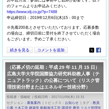
お申込方法：参加には事前申し込みが必要です。以下
のフォームよりお申込みください。
https://www.idj.co.jp/?p=7488
申込締切日：2019年12月6日(木)15：00まで
※先着200名とさせていただいております。応募多数
の場合は、締切日前に受付を終了させていただく場合
もございます。予めご了承ください。
【国
続きを見る
コメントを追加
Opens in
Opens
際
協
（応募〆切の延期：平成 29 年 11 月 15 日）
力
広島大学大学院国際協力研究科助教人事（テ
キ
ニュアトラック）の公募について（リスク管
ャ
理技術分野またはエネルギー技術分野）
リ
ア
投稿者
張峻屹
|
投稿日時
2017/11/09(木) 15:31
フ
セクション
募集案内
|
トピックス
お知らせ
|
タグ
教員
ェ
公募
土木工学
建築学
船舶海洋工学
環境学
農学
リスク管理技