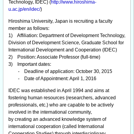
Technology, IDEC) (
http://www.hiroshima-
u.ac.jp/en/idec/
)
Hiroshima University, Japan is recruiting a faculty
member as follows:
1) Affiliation: Department of Development Technology,
Division of Development Science, Graduate School for
International Development and Cooperation (IDEC)
2) Position: Associate Professor (full-time)
3) Important dates:
- Deadline of application: October 30, 2015
- Date of Appointment: April 1, 2016
IDEC was established in April 1994 and aims at
fostering human resources (researchers, advanced
professionals, etc.) who are capable to be actively
involved in the international community,
by creating an advanced knowledge system of
international cooperation (called International
Cooperation Studies) through interdisciplinary