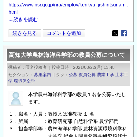
の
https://www.nsr.go.jp/nra/employ/kenkyu_jishintsunami.
html
....続きを読む
原
続きを見る
コメントを追加
Opens in
Opens
子
力
高知大学農林海洋科学部の教員公募について
規
制
投稿者
匿名投稿者
|
投稿日時
2021/03/22(月) 13:48
委
セクション
募集案内
|
タグ
公募
教員公募
農業工学
土木工
員
学
環境保全学
会
研
本学農林海洋科学部の教員１名を公募いたし
ます。
究
職
１．職名・人員：教授又は准教授 １ 名
員
２．所属 ：教育研究部 自然科学系 農学部門
（技
３．担当学部等：農林海洋科学部 農林資源環境科学科
術
大学院 総合人間自然科学研究科修士