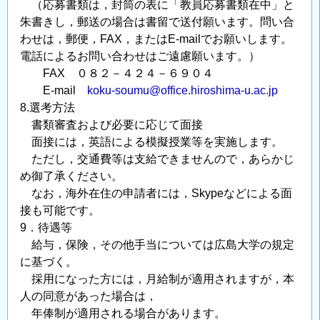
（応募書類は，封筒の表に「教員応募書類在中」と
朱書きし，郵送の場合は書留で送付願います。問い合
わせは，郵便，FAX，またはE-mailでお願いします。
電話によるお問い合わせはご遠慮願います。）
FAX ０８２－４２４－６９０４
E-mail
koku-soumu@office.hiroshima-u.ac.jp
8.選考方法
書類審査および必要に応じて面接
面接には，英語による模擬授業等を実施します。
ただし，交通費等は支給できませんので，あらかじ
め御了承ください。
なお，海外在住の申請者には，Skypeなどによる面
接も可能です。
9．待遇等
給与，保険，その他手当については広島大学の規定
に基づく。
採用になった方には，月給制が適用されますが，本
人の同意があった場合は，
年俸制が適用される場合があります。