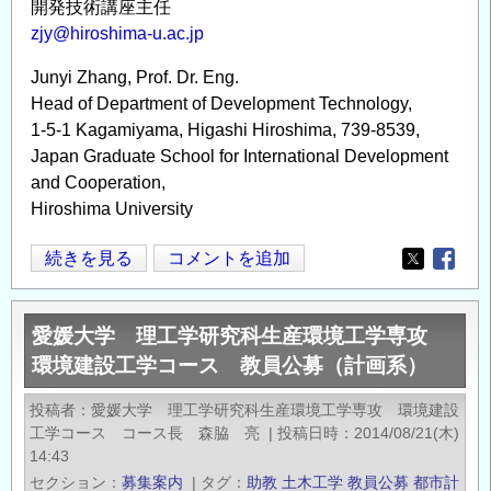
開発技術講座主任
zjy@hiroshima-u.ac.jp
Junyi Zhang, Prof. Dr. Eng.
Head of Department of Development Technology,
1-5-1 Kagamiyama, Higashi Hiroshima, 739-8539,
Japan Graduate School for International Development
and Cooperation,
Hiroshima University
広
続きを見る
コメントを追加
Opens in
Opens
島
大
愛媛大学 理工学研究科生産環境工学専攻
学
環境建設工学コース 教員公募（計画系）
大
学
投稿者
愛媛大学 理工学研究科生産環境工学専攻 環境建設
院
工学コース コース長 森脇 亮
|
投稿日時
2014/08/21(木)
国
14:43
際
セクション
募集案内
|
タグ
助教
土木工学
教員公募
都市計