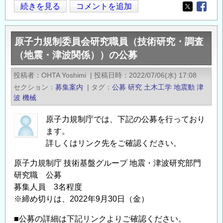
技
原
続きを見る
コメントを追加
Opens in
Opens
法
子
材
力
料
原子力規制委員会研究職員（技術研究・調査
規
学
（地震・津波関係））の公募
制
研
委
究
投稿者
OHTA Yoshimi
|
投稿日時
2022/07/06(水) 17:08
員
セクション
室
募集案内
|
タグ
公募
研究
土木工学
地震動
津
会
波
機械
教
行
員
政
原子力規制庁では、下記の公募を行っており
公
職
ます。
募
員
詳しくはリンク先をご確認ください。
の
（技
原子力規制庁 技術基盤グループ 地震・津波研究部門
術
研究職 公募
系）
募集人員 3名程度
の
※締め切りは、2022年9月30日（金）
公
募
■公募の詳細は下記リンクよりご確認ください。