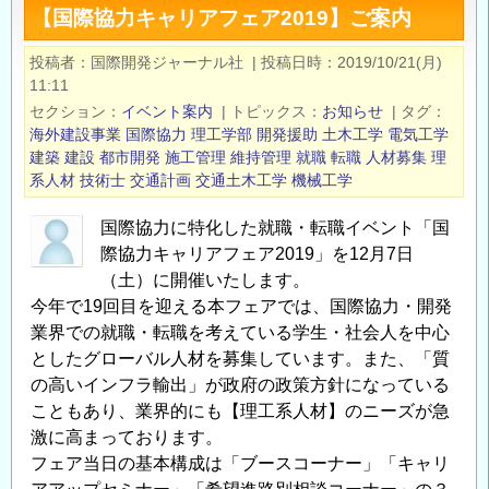
【国際協力キャリアフェア2019】ご案内
学
農
投稿者
国際開発ジャーナル社
|
投稿日時
2019/10/21(月)
林
11:11
海
セクション
イベント案内
|
トピックス
お知らせ
|
タグ
洋
海外建設事業
国際協力
理工学部
開発援助
土木工学
電気工学
建築
建設
都市開発
施工管理
維持管理
就職
転職
人材募集
理
科
系人材
技術士
交通計画
交通土木工学
機械工学
学
部
国際協力に特化した就職・転職イベント「国
の
際協力キャリアフェア2019」を12月7日
教
（土）に開催いたします。
員
今年で19回目を迎える本フェアでは、国際協力・開発
公
業界での就職・転職を考えている学生・社会人を中心
募
としたグローバル人材を募集しています。また、「質
に
の高いインフラ輸出」が政府の政策方針になっている
つ
こともあり、業界的にも【理工系人材】のニーズが急
い
激に高まっております。
て
フェア当日の基本構成は「ブースコーナー」「キャリ
の