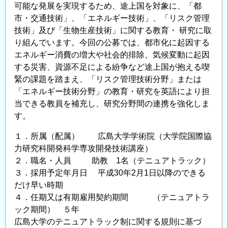
可能な発展を実現するため、途上国を対象に、「都
市・交通技術」、「エネルギー技術」、「リスク管理
技術」及び「生物生産技術」に関する教育・ 研究に取
り組んでいます。今回の公募では、都市化に起因する
エネルギー消費の増大や社会的排除、気候変動に起因
する災害、資源不足による紛争など途上国が抱える喫
緊の課題を踏まえ、「リスク管理技術分野」または
「エネルギー技術分野」の教育・研究を英語により担
当できる教員を補充し、研究分野間の連携を強化しま
す。
１．所属（配属） 広島大学学術院（大学院国際協
力研究科開発科学専攻開発技術講座）
２．職名・人員 助教 1名（テニュアトラック）
３．採用予定年月日 平成30年2月1日以降のできる
だけ早い時期
４．任期又は有期雇用契約期間 （テニュアトラ
ック期間） ５年
広島大学のテニュアトラック制に関する規則に基づ