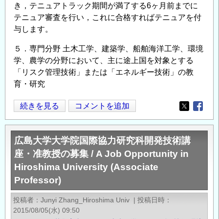
き，テニュアトラック期間が満了する6ヶ月前までに
テニュア審査を行い，これに合格すればテニュアを付
与します。
５．専門分野 土木工学、建築学、船舶海洋工学、環境
学、農学の分野において、主に途上国を対象とする
「リスク管理技術」または「エネルギー技術」の教
育・研究
（応
続きを見る
コメントを追加
Opens in
Opens
募
〆
広島大学大学院国際協力研究科開発技術講
切
座・准教授の募集 / A Job Opportunity in
の
Hiroshima University (Associate
延
Professor)
期：
平
投稿者
Junyi Zhang_Hiroshima Univ
|
投稿日時
成
2015/08/05(水) 09:50
29