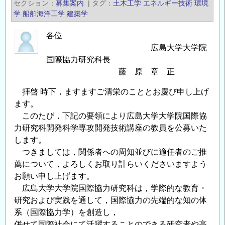
セクション
募集案内
|
タグ
土木工学
エネルギー技術
環境
年
学
船舶海洋工学
建築学
11
月
各位
15
広島大学大学院
日）
国際協力研究科長
藤 原 章 正
広
島
拝啓 時下，ますますご清栄のこととお慶び申し上げ
大
ます。
学
このたび，下記の要領により広島大学大学院国際協
大
力研究科開発科学専攻開発技術講座の教員を公募いた
学
します。
院
つきましては，関係者への周知並びに適任者のご推
国
薦について，よろしくお取り計らいくださいますよう
際
お願い申し上げます。
協
広島大学大学院国際協力研究科は，学際的な教育・
力
研究および実践を通して，国際協力の先端的な知の体
研
系（国際協力学）を創造し，
究
併せて国際社会にて活躍することのできる研究者や高