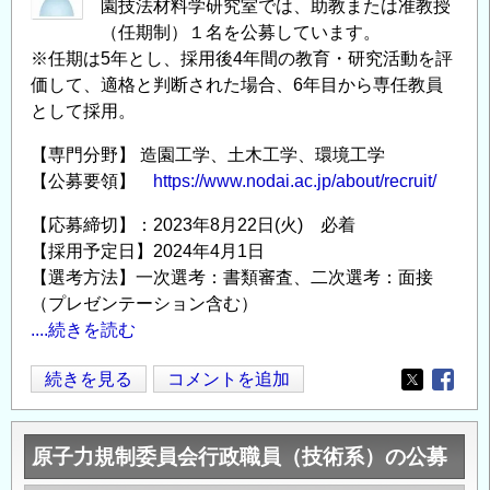
園技法材料学研究室では、助教または准教授
（任期制）１名を公募しています。
※任期は5年とし、採用後4年間の教育・研究活動を評
価して、適格と判断された場合、6年目から専任教員
として採用。
【専門分野】 造園工学、土木工学、環境工学
【公募要領】
https://www.nodai.ac.jp/about/recruit/
【応募締切】：2023年8月22日(火) 必着
【採用予定日】2024年4月1日
【選考方法】一次選考：書類審査、二次選考：面接
（プレゼンテーション含む）
....続きを読む
東
続きを見る
コメントを追加
Opens in
Opens
京
農
原子力規制委員会行政職員（技術系）の公募
業
大