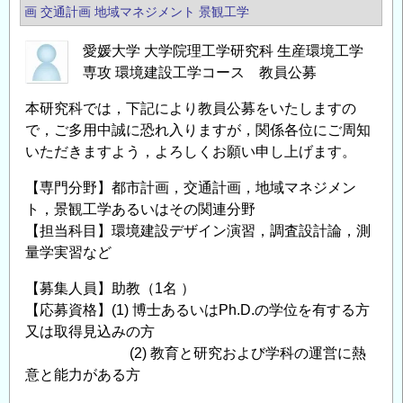
協
画
交通計画
地域マネジメント
景観工学
力
愛媛大学 大学院理工学研究科 生産環境工学
研
専攻 環境建設工学コース 教員公募
究
科
本研究科では，下記により教員公募をいたしますの
開
で，ご多用中誠に恐れ入りますが，関係各位にご周知
発
いただきますよう，よろしくお願い申し上げます。
技
【専門分野】都市計画，交通計画，地域マネジメン
術
ト，景観工学あるいはその関連分野
講
【担当科目】環境建設デザイン演習，調査設計論，測
座・
量学実習など
准
教
【募集人員】助教（1名 ）
授
【応募資格】(1) 博士あるいはPh.D.の学位を有する方
の
又は取得見込みの方
募
(2) 教育と研究および学科の運営に熱
集
意と能力がある方
/