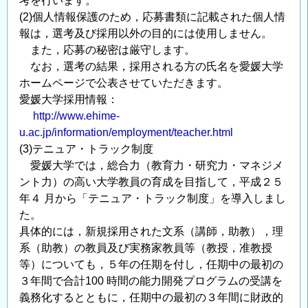
考を行います。
(2)個人情報保護のため，応募書類に記載された個人情
報は，選考及び採用以外の目的には使用しません。
また，応募の秘密は厳守します。
なお，選考の結果，採用される方の氏名を愛媛大学
ホームページで公表させていただきます。
愛媛大学採用情報：
http://www.ehime-
u.ac.jp/information/employment/teacher.html
(3)テニュア・トラック制度
愛媛大学では，総合力（教育力・研究力・マネジメ
ント力）の高い大学教員の育成を目指して，平成２５
年４ 月から「テニュア・トラック制度」を導入しまし
た。
具体的には，新規採用された文系（講師，助教），理
系（助教）の教員及び実務家教員等（教授，准教授
等）についても，５年の任期を付し，任期中の最初の
３年間で合計100 時間の能力開発プログラムの受講を
義務化するとともに，任期中の最初の３年間に財政的