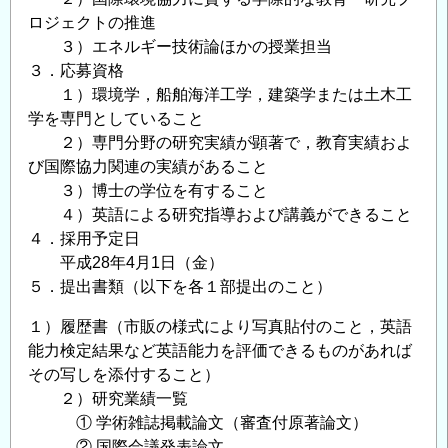
ロジェクトの推進
い
３）エネルギー技術論ほかの授業担当
て
３．応募資格
（リ
１）環境学，船舶海洋工学，建築学または土木工
ス
学を専門としていること
ク
２）専門分野の研究実績が顕著で，教育実績およ
管
び国際協力関連の実績があること
理
３）博士の学位を有すること
技
４）英語による研究指導および講義ができること
術
４．採用予定日
分
平成28年4月1日（金）
野
５．提出書類（以下を各１部提出のこと）
ま
た
１）履歴書（市販の様式により写真貼付のこと，英語
は
能力検定結果など英語能力を評価できるものがあれば
エ
その写しを添付すること）
ネ
２）研究業績一覧
① 学術雑誌掲載論文（審査付原著論文）
ル
② 国際会議発表論文
ギ