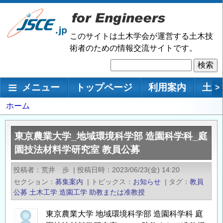
メ
イ
ン
このサイトは土木学会が運営する土木技
コ
術者のための情報交流サイトです。
ン
検
テ
索
ン
メインナビゲーション
メニュー
トップページ
利用案内
土木
>
ツ
に
パ
ホーム
移
ン
動
く
東京農業大学_地域環境科学部 造園科学科_庭
ず
園技法材料学研究室 教員公募
投稿者
荒井 歩
|
投稿日時
2023/06/23(金) 14:20
セクション
募集案内
|
トピックス
お知らせ
|
タグ
教員
公募
土木工学
造園工学
助教または准教授
東京農業大学 地域環境科学部 造園科学科 庭