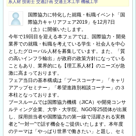
系人材
技術士
交通計画
交通土木工学
機械工学
公
募
国際協力に特化した就職・転職イベント「国
に
際協力キャリアフェア2019」を12月7日
つ
（土）に開催いたします。
い
今年で19回目を迎える本フェアでは、国際協力・開発
て
業界での就職・転職を考えている学生・社会人を中心
（土
としたグローバル人材を募集しています。また、「質
木
の高いインフラ輸出」が政府の政策方針になっている
研
こともあり、業界的にも【理工系人材】のニーズが急
究
激に高まっております。
所、
フェア当日の基本構成は「ブースコーナー」「キャリ
水
アアップセミナー」「希望進路別相談コーナー」の３
資
本柱となっております。
源
ブースルームでは国際協力機構（JICA）や開発コンサ
ルティング企業、大学・大学院、NGO等25団体が出展
機
し、採用担当者や国際協力の第一線で活躍される実務
構）
者と”一対一”で話す機会をご提供いたします。本年度
の
のテーマは「やっぱり世界で働きたい」と題し、セミ