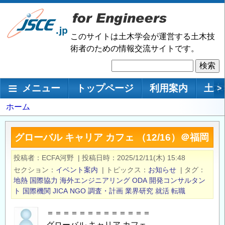
メ
イ
ン
このサイトは土木学会が運営する土木技
コ
術者のための情報交流サイトです。
ン
検
テ
索
ン
メインナビゲーション
メニュー
トップページ
利用案内
土木
>
ツ
に
パ
ホーム
移
ン
動
く
グローバル キャリア カフェ （12/16）＠福岡
ず
投稿者
ECFA河野
|
投稿日時
2025/12/11(木) 15:48
セクション
イベント案内
|
トピックス
お知らせ
|
タグ
地熱
国際協力
海外エンジニアリング
ODA
開発コンサルタン
ト
国際機関
JICA
NGO
調査・計画
業界研究
就活
転職
＝＝＝＝＝＝＝＝＝＝＝＝＝
グローバル キャリア カフェ