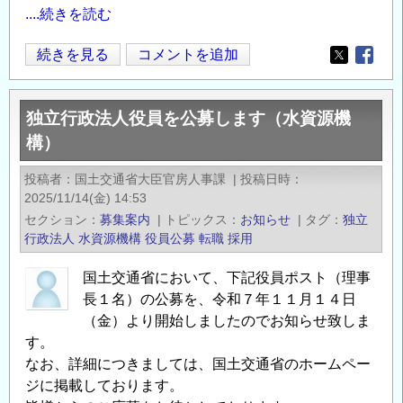
....続きを読む
グ
続きを見る
コメントを追加
Opens in
Opens
ロ
ー
独立行政法人役員を公募します（水資源機
バ
構）
ル
キ
投稿者
国土交通省大臣官房人事課
|
投稿日時
ャ
2025/11/14(金) 14:53
リ
セクション
募集案内
|
トピックス
お知らせ
|
タグ
独立
ア
行政法人
水資源機構
役員公募
転職
採用
カ
国土交通省において、下記役員ポスト（理事
フ
長１名）の公募を、令和７年１１月１４日
ェ
（金）より開始しましたのでお知らせ致しま
（12/16）
す。
＠
なお、詳細につきましては、国土交通省のホームペー
福
ジに掲載しております。
岡