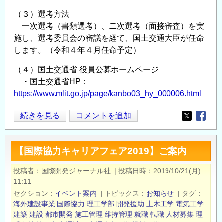
（３）選考方法
一次選考（書類選考）、二次選考（面接審査）を実
施し、選考委員会の審議を経て、国土交通大臣が任命
します。（令和４年４月任命予定）
（４）国土交通省 役員公募ホームページ
・国土交通省HP：
https://www.mlit.go.jp/page/kanbo03_hy_000006.html
独
続きを見る
コメントを追加
Opens in
Opens
立
行
【国際協力キャリアフェア2019】ご案内
政
法
投稿者
国際開発ジャーナル社
|
投稿日時
2019/10/21(月)
人
11:11
役
セクション
イベント案内
|
トピックス
お知らせ
|
タグ
員
海外建設事業
国際協力
理工学部
開発援助
土木工学
電気工学
建築
建設
都市開発
施工管理
維持管理
就職
転職
人材募集
理
の