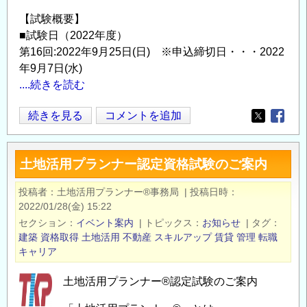
【試験概要】
■試験日（2022年度）
第16回:2022年9月25日(日) ※申込締切日・・・2022
年9月7日(水)
....続きを読む
土
続きを見る
コメントを追加
Opens in
Opens
地
活
土地活用プランナー認定資格試験のご案内
用
プ
投稿者
土地活用プランナー®事務局
|
投稿日時
ラ
2022/01/28(金) 15:22
ン
セクション
イベント案内
|
トピックス
お知らせ
|
タグ
ナ
建築
資格取得
土地活用
不動産
スキルアップ
賃貸
管理
転職
キャリア
ー
認
土地活用プランナー®認定試験のご案内
定
資