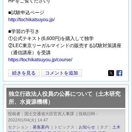
HPをご覧ください)
■試験申込ページ
http://tochikatsuyou.jp/
■学習の手引き
①公式テキスト(6,600円)を購入して独学
②LEC東京リーガルマインドの販売する試験対策講座
（通信講座）を受講
https://tochikatsuyou.jp/course/
土
続きを見る
コメントを追加
Opens in
Opens
地
活
独立行政法人役員の公募について（土木研究
用
所、水資源機構）
プ
ラ
投稿者
国土交通省大臣官房人事課
|
投稿日時
ン
2022/01/04(火) 14:47
ナ
セクション
募集案内
|
トピックス
お知らせ
|
タグ
土木
ー