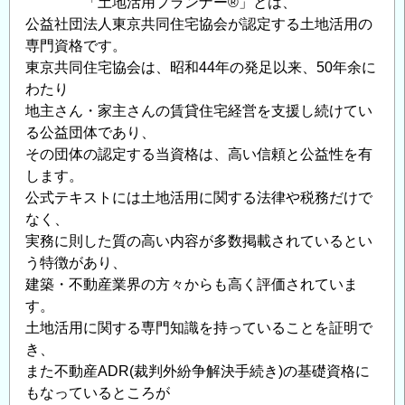
「土地活用プランナー®」とは、
格
公益社団法人東京共同住宅協会が認定する土地活用の
試
専門資格です。
験
東京共同住宅協会は、昭和44年の発足以来、50年余に
の
わたり
ご
地主さん・家主さんの賃貸住宅経営を支援し続けてい
案
る公益団体であり、
その団体の認定する当資格は、高い信頼と公益性を有
内
します。
の
公式テキストには土地活用に関する法律や税務だけで
なく、
実務に則した質の高い内容が多数掲載されているとい
う特徴があり、
建築・不動産業界の方々からも高く評価されていま
す。
土地活用に関する専門知識を持っていることを証明で
き、
また不動産ADR(裁判外紛争解決手続き)の基礎資格に
もなっているところが