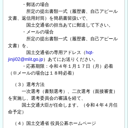
・郵送の場合
所定の提出書類一式（履歴書、自己アピール
文書、返信用封筒）を簡易書留扱いで、
国土交通省の担当あてに郵送して下さい。
・メールの場合
所定の提出書類一式（履歴書、自己アピール
文書）を、
国土交通省の専用アドレス（
hqt-
jinji02@mlit.go.jp
）あてにお送りください。
・応募期限：令和４年１月１７日（月）必着
（※メールの場合は１８時必着）
（３）選考方法
一次選考（書類選考）、二次選考（面接審査）
を実施し、選考委員会の審議を経て、
国土交通大臣が任命します。（令和４年４月任
命予定）
（４）国土交通省 役員公募ホームページ