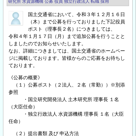
研究所
水資源機構
公募
役員
独立行政法人
転職
採用
認
国土交通省において、令和３年１２月１６日
定
（木）まで公募を行っておりました下記役員
資
ポスト（理事長２名）につきましては、
格
令和４年１月１７日（月）まで追加公募を行うことと
試
しましたのでお知らせいたします。
験
なお、詳細につきましては、国土交通省のホームペー
の
ジに掲載しております。皆様からのご応募をお待ちし
ご
ております。
案
内
《公募の概要》
の
（１）公募ポスト（２法人、２名（常勤））※別添
参照
・国立研究開発法人 土木研究所 理事長 １名
（大臣任命）
・独立行政法人 水資源機構 理事長 １名（大臣
任命）
（２）提出書類 及び 申込方法