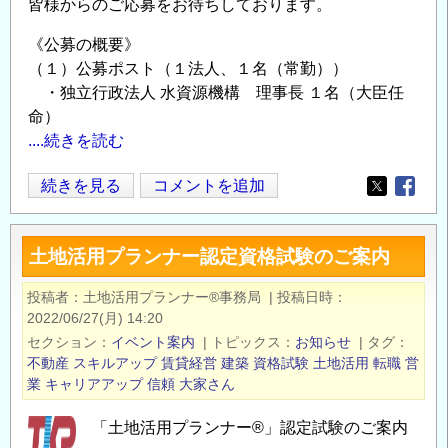
皆様からのご応募をお待ちしております。
の
《公募の概要》
（１）公募ポスト（１法人、１名（常勤））
・独立行政法人 水資源機構 理事長 １名（大臣任
命）
....続きを読む
独
続きを見る
コメントを追加
Opens in
Opens
立
行
土地活用プランナー認定資格試験のご案内
政
法
投稿者
土地活用プランナー®事務局
|
投稿日時
人
2022/06/27(月) 14:20
役
セクション
イベント案内
|
トピックス
お知らせ
|
タグ
員
不動産
スキルアップ
賃貸経営
建築
資格試験
土地活用
転職
営
業
キャリアアップ
信頼
大家さん
を
公
「土地活用プランナー®」認定試験のご案内
募