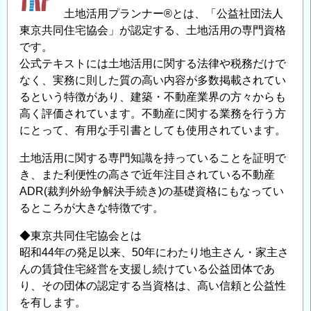
し
土地活用プランナー®とは、「公益社団法人
ま
東京共同住宅協会」が認定する、土地活用の専門資格
す
です。
（水
公式テキストには土地活用に関する法律や税務だけで
資
なく、実務に則した質の高い内容が多数掲載されてい
源
るという特徴があり、建築・不動産業界の方々からも
機
高く評価されています。不動産に関する業務を行う方
にとって、有用な手引書としても使用されています。
構）
の
土地活用に関する専門知識を持っていることを証明で
き、また利便性の高さで近年注目されている不動産
ADR(裁判外紛争解決手続き)の基礎資格にもなってい
るところが大きな特徴です。
◆東京共同住宅協会とは
昭和44年の発足以来、50年にわたり地主さん・家主さ
んの賃貸住宅経営を支援し続けている公益団体であ
り、その団体の認定する当資格は、高い信頼と公益性
を有します。