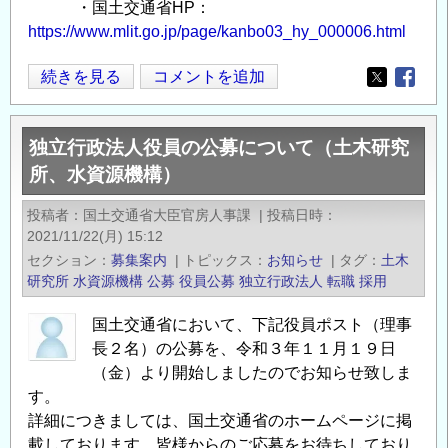
・国土交通省HP：
https://www.mlit.go.jp/page/kanbo03_hy_000006.html
独
続きを見る
コメントを追加
Opens in
Opens
立
行
独立行政法人役員の公募について（土木研究
政
所、水資源機構）
法
人
投稿者
国土交通省大臣官房人事課
|
投稿日時
役
2021/11/22(月) 15:12
員
セクション
募集案内
|
トピックス
お知らせ
|
タグ
土木
の
研究所
水資源機構
公募
役員公募
独立行政法人
転職
採用
公
国土交通省において、下記役員ポスト（理事
募
長２名）の公募を、令和３年１１月１９日
に
（金）より開始しましたのでお知らせ致しま
つ
す。
い
詳細につきましては、国土交通省のホームページに掲
て
載しております。皆様からのご応募をお待ちしており