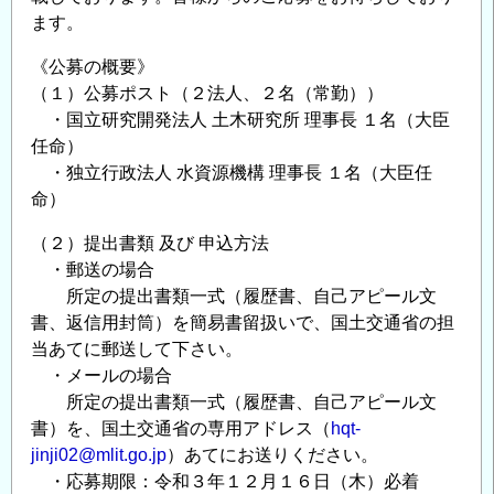
（土
ます。
木
研
《公募の概要》
究
（１）公募ポスト（２法人、２名（常勤））
所、
・国立研究開発法人 土木研究所 理事長 １名（大臣
水
任命）
資
・独立行政法人 水資源機構 理事長 １名（大臣任
源
命）
機
（２）提出書類 及び 申込方法
構）
・郵送の場合
の
所定の提出書類一式（履歴書、自己アピール文
書、返信用封筒）を簡易書留扱いで、国土交通省の担
当あてに郵送して下さい。
・メールの場合
所定の提出書類一式（履歴書、自己アピール文
書）を、国土交通省の専用アドレス（
hqt-
jinji02@mlit.go.jp
）あてにお送りください。
・応募期限：令和３年１２月１６日（木）必着