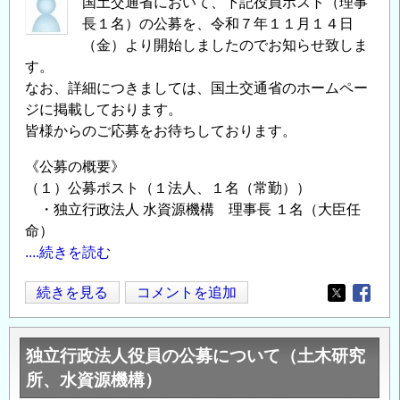
国土交通省において、下記役員ポスト（理事
長１名）の公募を、令和７年１１月１４日
（金）より開始しましたのでお知らせ致しま
す。
なお、詳細につきましては、国土交通省のホームペー
ジに掲載しております。
皆様からのご応募をお待ちしております。
《公募の概要》
（１）公募ポスト（１法人、１名（常勤））
・独立行政法人 水資源機構 理事長 １名（大臣任
命）
....続きを読む
独
続きを見る
コメントを追加
Opens in
Opens
立
行
独立行政法人役員の公募について（土木研究
政
所、水資源機構）
法