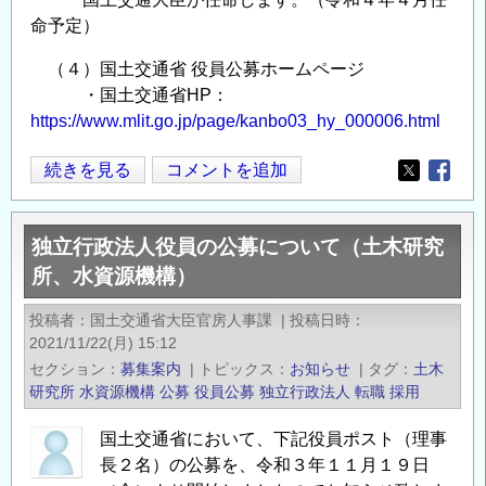
命予定）
（４）国土交通省 役員公募ホームページ
・国土交通省HP：
https://www.mlit.go.jp/page/kanbo03_hy_000006.html
独
続きを見る
コメントを追加
Opens in
Opens
立
行
独立行政法人役員の公募について（土木研究
政
所、水資源機構）
法
人
投稿者
国土交通省大臣官房人事課
|
投稿日時
役
2021/11/22(月) 15:12
員
セクション
募集案内
|
トピックス
お知らせ
|
タグ
土木
の
研究所
水資源機構
公募
役員公募
独立行政法人
転職
採用
公
国土交通省において、下記役員ポスト（理事
募
長２名）の公募を、令和３年１１月１９日
に