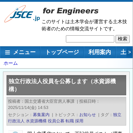
メ
イ
ン
このサイトは土木学会が運営する土木技
コ
術者のための情報交流サイトです。
ン
検
テ
索
ン
メインナビゲーション
メニュー
トップページ
利用案内
土木
>
ツ
に
パ
ホーム
移
ン
動
く
独立行政法人役員を公募します（水資源機
ず
構）
投稿者
国土交通省大臣官房人事課
|
投稿日時
2025/11/14(金) 14:53
セクション
募集案内
|
トピックス
お知らせ
|
タグ
独立
行政法人
水資源機構
役員公募
転職
採用