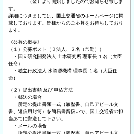
（金）より開始しましたのでお知らせ致しま
つ
す。
い
詳細につきましては、国土交通省のホームページに掲
て
載しております。皆様からのご応募をお待ちしており
（土
ます。
木
研
《公募の概要》
究
（１）公募ポスト（２法人、２名（常勤））
所、
・国立研究開発法人 土木研究所 理事長 １名（大臣
水
任命）
資
・独立行政法人 水資源機構 理事長 １名（大臣任
源
命）
機
（２）提出書類 及び 申込方法
構）
・郵送の場合
の
所定の提出書類一式（履歴書、自己アピール文
書、返信用封筒）を簡易書留扱いで、国土交通省の担
当あてに郵送して下さい。
・メールの場合
所定の提出書類一式（履歴書、自己アピール文