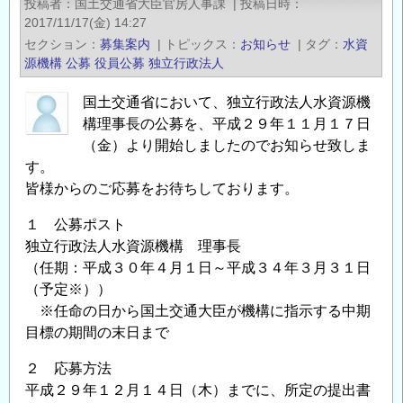
投稿者
国土交通省大臣官房人事課
|
投稿日時
役
2017/11/17(金) 14:27
員
セクション
募集案内
|
トピックス
お知らせ
|
タグ
水資
の
源機構
公募
役員公募
独立行政法人
公
国土交通省において、独立行政法人水資源機
募
構理事長の公募を、平成２９年１１月１７日
に
（金）より開始しましたのでお知らせ致しま
つ
す。
い
皆様からのご応募をお待ちしております。
て
（土
１ 公募ポスト
木
独立行政法人水資源機構 理事長
研
（任期：平成３０年４月１日～平成３４年３月３１日
究
（予定※））
所、
※任命の日から国土交通大臣が機構に指示する中期
水
目標の期間の末日まで
資
２ 応募方法
源
平成２９年１２月１４日（木）までに、所定の提出書
機