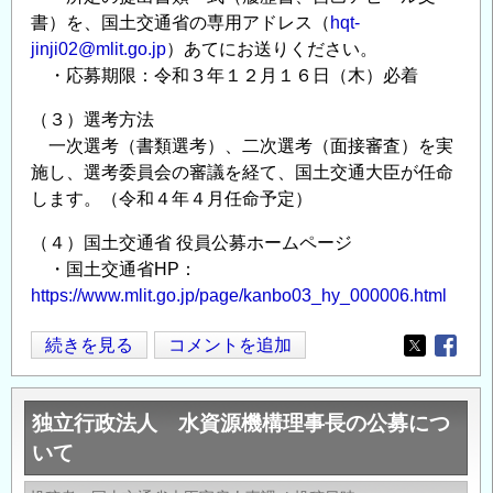
書）を、国土交通省の専用アドレス（
hqt-
jinji02@mlit.go.jp
）あてにお送りください。
・応募期限：令和３年１２月１６日（木）必着
（３）選考方法
一次選考（書類選考）、二次選考（面接審査）を実
施し、選考委員会の審議を経て、国土交通大臣が任命
します。（令和４年４月任命予定）
（４）国土交通省 役員公募ホームページ
・国土交通省HP：
https://www.mlit.go.jp/page/kanbo03_hy_000006.html
独
続きを見る
コメントを追加
Opens in
Opens
立
行
独立行政法人 水資源機構理事長の公募につ
政
いて
法
人