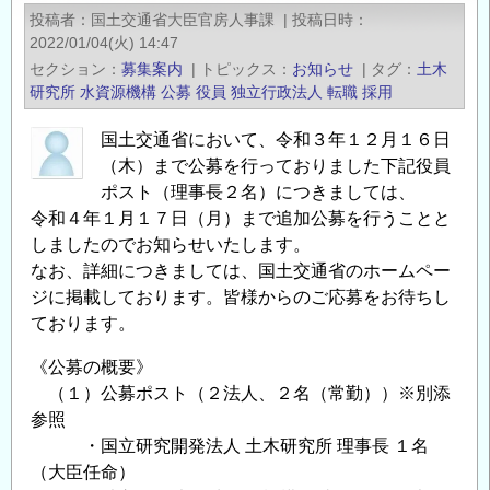
人
投稿者
国土交通省大臣官房人事課
|
投稿日時
役
2022/01/04(火) 14:47
員
セクション
募集案内
|
トピックス
お知らせ
|
タグ
土木
を
研究所
水資源機構
公募
役員
独立行政法人
転職
採用
公
国土交通省において、令和３年１２月１６日
募
（木）まで公募を行っておりました下記役員
し
ポスト（理事長２名）につきましては、
ま
令和４年１月１７日（月）まで追加公募を行うことと
す
しましたのでお知らせいたします。
（水
なお、詳細につきましては、国土交通省のホームペー
資
ジに掲載しております。皆様からのご応募をお待ちし
源
ております。
機
構）
《公募の概要》
の
（１）公募ポスト（２法人、２名（常勤））※別添
参照
・国立研究開発法人 土木研究所 理事長 １名
（大臣任命）