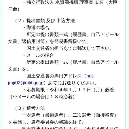
・独立行政法人 水資源機構 理事長 １名（大臣
任命）
（２）提出書類 及び 申込方法
・郵送の場合
所定の提出書類一式（履歴書、自己アピール
文書、返信用封筒）を簡易書留扱いで、
国土交通省の担当あてに郵送して下さい。
・メールの場合
所定の提出書類一式（履歴書、自己アピール
文書）を、
国土交通省の専用アドレス（
hqt-
jinji02@mlit.go.jp
）あてにお送りください。
・応募期限：令和４年１月１７日（月）必着
（※メールの場合は１８時必着）
（３）選考方法
一次選考（書類選考）、二次選考（面接審査）
を実施し、選考委員会の審議を経て、
国土交通大臣が任命します。（令和４年４月任