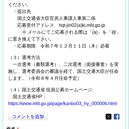
ください。
・提出先
国土交通省大臣官房人事課人事第二係
応募受付アドレス hqt-jin02(a)ki.mlit.go.jp
※ メールにてご応募される際は「(a)」を「@」
に置き換えて下さい。
・応募期限 令和７年１２月１１日（木）必着
（３）選考方法
一次選考（書類選考）、二次選考（面接審査）を実
施し、選考委員会の審議を経て、国土交通大臣が任命
します。（令和８年４月任命予定）
（４）国土交通省 役員公募ホームページ
国土交通省HP：
https://www.mlit.go.jp/page/kanbo03_hy_000006.html
コメントを追加
Opens in
Opens