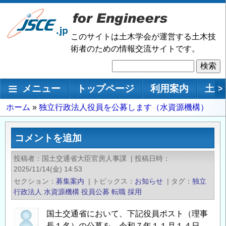
メ
イ
ン
このサイトは土木学会が運営する土木技
コ
術者のための情報交流サイトです。
ン
検
テ
索
ン
メインナビゲーション
メニュー
トップページ
利用案内
土木
>
ツ
に
パ
ホーム
独立行政法人役員を公募します（水資源機構）
移
ン
動
く
コメントを追加
ず
投稿者
国土交通省大臣官房人事課
|
投稿日時
2025/11/14(金) 14:53
セクション
募集案内
|
トピックス
お知らせ
|
タグ
独立
行政法人
水資源機構
役員公募
転職
採用
国土交通省において、下記役員ポスト（理事
長１名）の公募を、令和７年１１月１４日