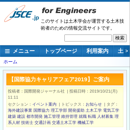
メ
イ
ン
このサイトは土木学会が運営する土木技
コ
術者のための情報交流サイトです。
ン
検
テ
索
ン
メインナビゲーション
メニュー
トップページ
利用案内
土木
>
ツ
に
パ
ホーム
移
ン
動
く
【国際協力キャリアフェア2019】ご案内
ず
投稿者
国際開発ジャーナル社
|
投稿日時
2019/10/21(月)
11:11
セクション
イベント案内
|
トピックス
お知らせ
|
タグ
海外建設事業
国際協力
理工学部
開発援助
土木工学
電気工学
建築
建設
都市開発
施工管理
維持管理
就職
転職
人材募集
理
系人材
技術士
交通計画
交通土木工学
機械工学