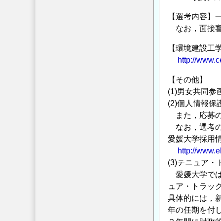
【選考内容】
なお，面接審
【環境建設工
http://www.c
【その他】
(1)男女共同
(2)個人情報
また，応募の
なお，選考の
愛媛大学採用
http://www.e
(3)テニュ
愛媛大学では
ュア・トラッ
具体的には，
年の任期を付し