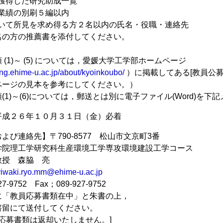
でに獲得した研究助成一覧
研究業績の別刷５編以内
について所見を求め得る方２名以内の氏名・役職・連絡先
の方の推薦書を添付してください。
(1)～ (5) については，愛媛大学工学部ホームページ
ng.ehime-u.ac.jp/about/kyoinkoubo/
）に掲載してある[教員公
ページの見本を参考にしてください。）
(1)～(6)については，郵送とは別に電子ファイル(Word)を
平成２６年１０月３１日（金）必着
よび連絡先】〒790-8577 松山市文京町3番
院理工学研究科生産環境工学専攻環境建設工学コース
授 森脇 亮
iwaki.ryo.mm@ehime-u.ac.jp
-9752 Fax；089-927-9752
教員応募書類在中」と朱書の上，
て送付してください。
書類は返却いたしません。]