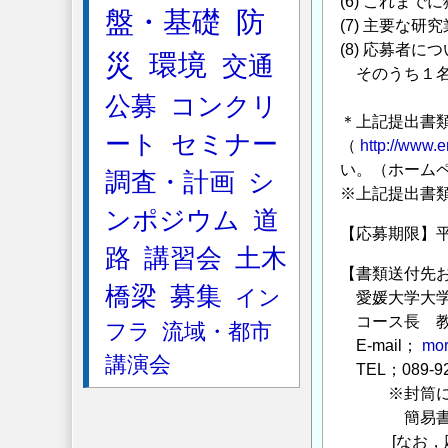
(6) これま
盤・基礎
防
(7) 主要な
(8) 応募者
災
環境
交通
そのうち１名
公募
コンクリ
＊上記提出書類 
ート
セミナー
（
http://www.e
い。（ホーム
調査・計画
シ
※上記提出書類
ンポジウム
道
【応募期限】
路
講習会
土木
【書類送付先お
橋梁
募集
イン
愛媛大学大学
コース長 教
フラ
流域・都市
E-mail；
mor
講演会
TEL；089-927
※封筒に「
簡易書留に
[なお，応募