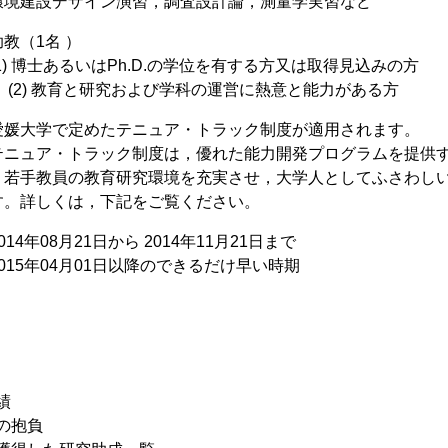
環境建設デザイン演習，調査設計論，測量学実習など
教（1名 ）
1) 博士あるいはPh.D.の学位を有する方又は取得見込みの方
育と研究および学科の運営に熱意と能力がある方
愛媛大学で定めたテニュア・トラック制度が適用されます。
テニュア・トラック制度は，優れた能力開発プログラムを提供
，若手教員の教育研究環境を充実させ，大学人としてふさわし
す。詳しくは，下記をご覧ください。
14年08月21日から 2014年11月21日まで
015年04月01日以降のできるだけ早い時期
績
動の抱負