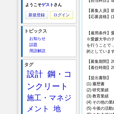
【担当科目】
ようこそ
ゲスト
さん
【募集人員】助
新規登録
ログイン
【応募資格】(
(2) 教
トピックス
【雇用条件】
お知らせ
※愛媛大学の
話題
を行うことで
用語解説
的としていま
【募集期間】20
タグ
【着任時期】2
設計
鋼・コ
【提出書類】
ンクリート
(1) 履歴書
(2) 研究業績
施工・マネジ
(3) 教育業績
(4) その他の業
メント
地
(5) 今後の活