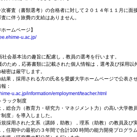
一次審査（書類選考）の合格者に対して２０１４年１１月に面
査に伴う旅費の支給はありません。
学ホームページ】
ee.ehime-u.ac.jp/
参画社会基本法の趣旨に配慮し，教員の選考を行います。
保護のため，応募書類に記載された個人情報は，選考及び採用以
秘密は厳守します。
結果，採用される方の氏名を愛媛大学ホームページで公表さ
情報：
hime-u.ac.jp/information/employment/teacher.html
ア・トラック制度
，総合力（教育力・研究力・マネジメント力）の高い大学教員
ク制度」を導入しました。
新規採用された文系（講師，助教），理系（助教）の教員及び
，任期中の最初の３年間で合計100 時間の能力開発プログラ