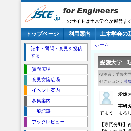
メ
イ
ン
このサイトは土木学会が運営す
コ
ン
メインナビゲーション
トップページ
利用案内
土木学会の
テ
パ
ホーム
ン
記事・質問・意見を投稿
ツ
ン
する
に
く
愛媛大学 
移
セ
ず
質問広場
動
投稿者
愛媛大
ク
意見交換広場
セクション
募
シ
イベント案内
ョ
愛媛
ン
募集案内
本研
一般記事
すよう，よろ
ブックレビュー
【専門分野】