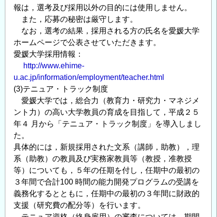
報は，選考及び採用以外の目的には使用しません。
また，応募の秘密は厳守します。
なお，選考の結果，採用される方の氏名を愛媛大学
ホームページで公表させていただきます。
愛媛大学採用情報：
http://www.ehime-
u.ac.jp/information/employment/teacher.html
(3)テニュア・トラック制度
愛媛大学では，総合力（教育力・研究力・マネジメ
ント力）の高い大学教員の育成を目指して，平成２５
年４ 月から「テニュア・トラック制度」を導入しまし
た。
具体的には，新規採用された文系（講師，助教），理
系（助教）の教員及び実務家教員等（教授，准教授
等）についても，５年の任期を付し，任期中の最初の
３年間で合計100 時間の能力開発プログラムの受講を
義務化するとともに，任期中の最初の３年間に財政的
支援（研究費の配分等）を行います。
テニュア資格（終身雇用）の審査については，期間