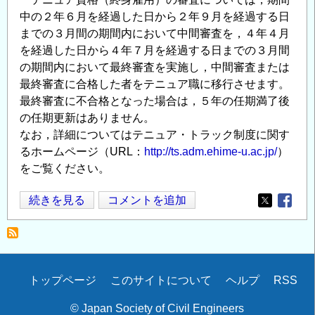
中の２年６月を経過した日から２年９月を経過する日
までの３月間の期間内において中間審査を，４年４月
を経過した日から４年７月を経過する日までの３月間
の期間内において最終審査を実施し，中間審査または
最終審査に合格した者をテニュア職に移行させます。
最終審査に不合格となった場合は，５年の任期満了後
の任期更新はありません。
なお，詳細についてはテニュア・トラック制度に関す
るホームページ（URL：
http://ts.adm.ehime-u.ac.jp/
）
をご覧ください。
愛
続きを見る
コメントを追加
Opens in
Opens
媛
大
学
理
Secondary
トップページ
このサイトについて
ヘルプ
RSS
工
menu
学
© Japan Society of Civil Engineers