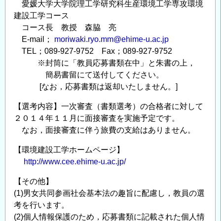
愛媛大学大学院理工学研究科生産環境工学専攻環境
建設工学コース
コース長 教授 森脇 亮
E-mail；
moriwaki.ryo.mm@ehime-u.ac.jp
TEL；089-927-9752 Fax；089-927-9752
※封筒に「教員応募書類在中」と朱書の上，
簡易書留にて送付してください。
[なお，応募書類は返却いたしません。]
【選考内容】一次審査（書類選考）の合格者に対して
２０１４年１１月に面接審査を実施予定です。
なお，面接審査に伴う旅費の支給はありません。
【環境建設工学ホームページ】
http://www.cee.ehime-u.ac.jp/
【その他】
(1)男女共同参画社会基本法の趣旨に配慮し，教員の選
考を行います。
(2)個人情報保護のため，応募書類に記載された個人情