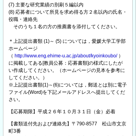
(7) 主要な研究業績の別刷５編以内
(8) 応募者について所見を求め得る方２名以内の氏名・
役職・連絡先
そのうち１名の方の推薦書を添付してください。
＊上記提出書類 (1)～ (5) については，愛媛大学工学部
ホームページ
（
http://www.eng.ehime-u.ac.jp/about/kyoinkoubo/
）
に掲載してある[教員公募：応募書類]の様式にしたが
い作成してください。（ホームページの見本を参考に
してください。）
※上記提出書類(1)～(6)については，郵送とは別に電子
ファイル(Word)を下記メールアドレスへ提出してくだ
さい。
【応募期限】平成２６年１０月３１日（金）必着
【書類送付先および連絡先】〒790-8577 松山市文京
町3番