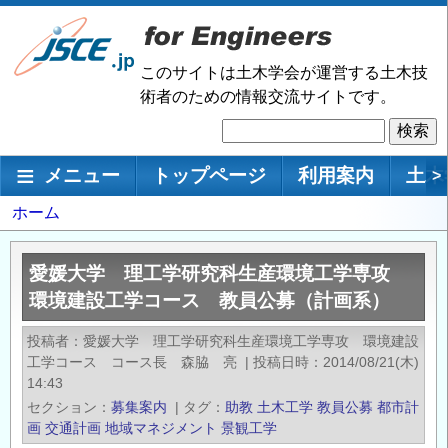
メ
イ
ン
このサイトは土木学会が運営する土木技
コ
術者のための情報交流サイトです。
ン
検
テ
索
ン
メインナビゲーション
メニュー
トップページ
利用案内
土木
>
ツ
に
パ
ホーム
移
ン
動
く
愛媛大学 理工学研究科生産環境工学専攻
ず
環境建設工学コース 教員公募（計画系）
投稿者
愛媛大学 理工学研究科生産環境工学専攻 環境建設
工学コース コース長 森脇 亮
|
投稿日時
2014/08/21(木)
14:43
セクション
募集案内
|
タグ
助教
土木工学
教員公募
都市計
画
交通計画
地域マネジメント
景観工学