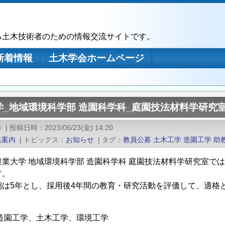
る土木技術者のための情報交流サイトです。
新着情報
土木学会ホームページ
_地域環境科学部 造園科学科_庭園技法材料学研究室
歩
|
投稿日時
2023/06/23(金) 14:20
集案内
|
トピックス
お知らせ
|
タグ
教員公募
土木工学
造園工学
助
農業大学 地域環境科学部 造園科学科 庭園技法材料学研究室で
す。
期は5年とし、採用後4年間の教育・研究活動を評価して、適格
造園工学、土木工学、環境工学