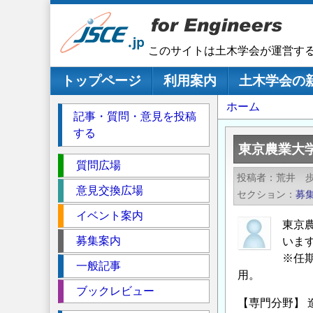
メ
イ
ン
このサイトは土木学会が運営す
コ
ン
メインナビゲーション
トップページ
利用案内
土木学会の
テ
パ
ホーム
ン
記事・質問・意見を投稿
ツ
ン
する
に
く
東京農業大学
移
セ
ず
質問広場
動
投稿者
荒井 
ク
意見交換広場
セクション
募
シ
イベント案内
ョ
東京
ン
募集案内
いま
※任
一般記事
用。
ブックレビュー
【専門分野】 