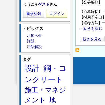
【公募要領
ようこそ
ゲスト
さん
【応募締切】：2
新規登録
ログイン
【採用予定日】2
【選考方法】
トピックス
....続きを読む
お知らせ
東
続きを見る
話題
京
用語解説
農
業
タグ
大
Secondary
設計
鋼・コ
学
menu
_
ンクリート
地
域
施工・マネジ
環
境
メント
地
科