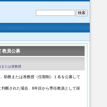
検
索
 教員公募
教または准教授
は、助教または准教授（任期制）１名を公募して
と判断された場合、6年目から専任教員として採