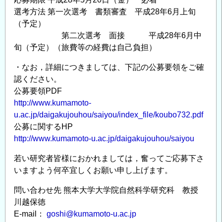
准
選考方法 第一次選考 書類審査 平成28年6月上旬
教
（予定）
授
第二次選考 面接 平成28年6月中
の
旬（予定）（旅費等の経費は自己負担）
公
・なお，詳細につきましては、下記の公募要領をご確
募
認ください。
に
公募要領PDF
つ
http://www.kumamoto-
い
u.ac.jp/daigakujouhou/saiyou/index_file/koubo732.pdf
て
公募に関するHP
の
http://www.kumamoto-u.ac.jp/daigakujouhou/saiyou
若い研究者皆様におかれましては，奮ってご応募下さ
いますよう何卒宜しくお願い申し上げます。
問い合わせ先 熊本大学大学院自然科学研究科 教授
川越保徳
E-mail：
goshi@kumamoto-u.ac.jp