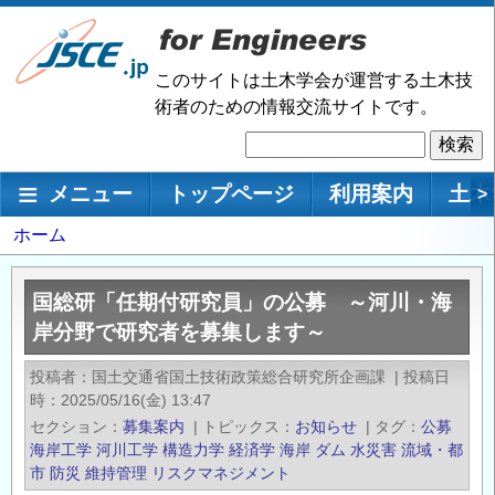
メ
イ
ン
このサイトは土木学会が運営する土木技
コ
術者のための情報交流サイトです。
ン
検
テ
索
ン
メインナビゲーション
メニュー
トップページ
利用案内
土木
>
ツ
に
パ
ホーム
移
ン
動
く
国総研「任期付研究員」の公募 ～河川・海
ず
岸分野で研究者を募集します～
投稿者
国土交通省国土技術政策総合研究所企画課
|
投稿日
時
2025/05/16(金) 13:47
セクション
募集案内
|
トピックス
お知らせ
|
タグ
公募
海岸工学
河川工学
構造力学
経済学
海岸
ダム
水災害
流域・都
市
防災
維持管理
リスクマネジメント