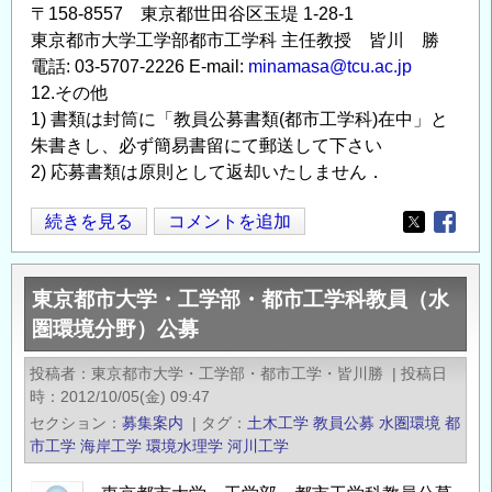
〒158-8557 東京都世田谷区玉堤 1-28-1
東京都市大学工学部都市工学科 主任教授 皆川 勝
電話: 03-5707-2226 E-mail:
minamasa@tcu.ac.jp
12.その他
1) 書類は封筒に「教員公募書類(都市工学科)在中」と
朱書きし、必ず簡易書留にて郵送して下さい
2) 応募書類は原則として返却いたしません．
東
続きを見る
コメントを追加
Opens in
Opens
京
都
東京都市大学・工学部・都市工学科教員（水
市
圏環境分野）公募
大
学・
投稿者
東京都市大学・工学部・都市工学・皆川勝
|
投稿日
工
時
2012/10/05(金) 09:47
学
セクション
募集案内
|
タグ
土木工学
教員公募
水圏環境
都
部・
市工学
海岸工学
環境水理学
河川工学
都