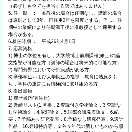
災
（必ずしも全てを担当する訳ではありません）
な
5. 任 期 ： 准教授の場合は任期なし。講師の場合
ど
は原則として3年、再任用2年を限度とする。但し、任
に
期中の業績により任期満了後に准教授として採用する
関
場合がある。
わ
6.着任時期 ： 平成26年4月1日
る
7. 応募資格
水
1) 博士の学位を有し，大学院博士前期課程(修士)の論
工
文指導が可能な方（講師の場合は将来的に可能な方）
学
2) 専門分野において研究実績がある方
分
3) 学部学生および大学院生の指導，教育に熱意をも
野
ち，学科の運営にも積極的に取り組める方
の
8. 提出書類
助
1) 履歴書(写真添付)
教）
2) 業績リスト(1.著書，2.査読付き学術論文，3.査読な
し学術論文，4.依頼論文，5.国際会議発表論文，6.紀
募
要，7.予稿あり研究発表，8.予稿なし研究発表，9.設計
集
作品，10.登録特許等，※各々年代の新しいものから順
の