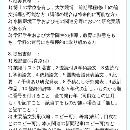
7. 応募資格 ：
1) 博士の学位を有し，大学院博士前期課程(修士)の論
文指導が可能な方（講師の場合は将来的に可能な方）
2) 水圏環境工学およびその関連分野において研究実績
がある方
3) 学部学生および大学院生の指導，教育に熱意をも
ち，学科の運営にも積極的に取り組める方
8. 提出書類 ：
1) 履歴書(写真添付)
2) 業績リスト(1.著書，2.査読付き学術論文，3.査読な
し学術論文，4.依頼論文，5.国際会議発表論文，6.紀
要，7.予稿あり研究発表，8.予稿なし研究発表，9.設計
作品，10.登録特許等，※各々年代の新しいものから順
に番号を付けること．全て発行年（可能なものは月
も）を記すこと．該当するものが無い場合は「無し」
と記すこと．)
3) 主要論文別刷(5編，コピー可)，著書(表紙，目次な
どのコピー可)，本人関連の新聞記事(コピー可)など