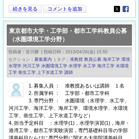
熊
続きを見る
コメントを追加
Opens in
Opens
本
大
東京都市大学・工学部・都市工学科教員公募
学
（水圏環境工学分野）
大
学
投稿者
皆川勝
|
投稿日時
2013/04/26(金) 15:55
院
セクション
募集案内
|
タグ
准教授
教員公募
海岸工学
環境
自
水理学
河川工学
水圏環境工学
水理学
水工学
海洋工学
水環境
然
工学
衛生工学
上下水道工学
講師
科
1. 募集人員 ： 准教授あるいは講師 １名
学
2. 所属学科 ： 工学部・都市工学科
研
3. 専門分野 ： 水圏環境（水理学、水工学、
究
河川工学、海洋工学、海岸工学、環境水理学、水環境
科
工学、衛生工学、上下水道工学など）
教
4. 担当予定科目 ：水理学(1)，水理学演習(1)，海岸・
員
港湾工学，都市工学実験演習，専門基礎科目等の学部
（防
講義科目ならびに専門分野に関する大学院講義科目