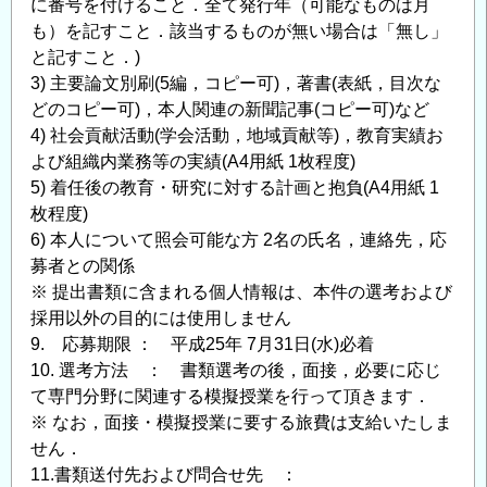
に番号を付けること．全て発行年（可能なものは月
も）を記すこと．該当するものが無い場合は「無し」
と記すこと．)
3) 主要論文別刷(5編，コピー可)，著書(表紙，目次な
どのコピー可)，本人関連の新聞記事(コピー可)など
4) 社会貢献活動(学会活動，地域貢献等)，教育実績お
よび組織内業務等の実績(A4用紙 1枚程度)
5) 着任後の教育・研究に対する計画と抱負(A4用紙 1
枚程度)
6) 本人について照会可能な方 2名の氏名，連絡先，応
募者との関係
※ 提出書類に含まれる個人情報は、本件の選考および
採用以外の目的には使用しません
9. 応募期限 ： 平成25年 7月31日(水)必着
10. 選考方法 ： 書類選考の後，面接，必要に応じ
て専門分野に関連する模擬授業を行って頂きます．
※ なお，面接・模擬授業に要する旅費は支給いたしま
せん．
11.書類送付先および問合せ先 ：