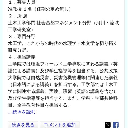
川・
１．募集人員
海
准教授 １名（任期の定め無し）
岸
２．所 属
分
土木工学部門 社会基盤マネジメント分野（河川・流域
野
工学研究室）
３．専門分野
で
水工学。これからの時代の水理学・水文学を切り拓く
研
研究分野。
究
４．担当講義
者
工学院では環境フィールド工学専攻に関わる講義（英
を
語による講義）及び学生指導等を担当する。公共政策
募
大学院では自然災害、災害危機管理等に関連した講義
集
（日本語による講義）を担当する。工学部では土木工
し
学に関連する講義、実験、演習（英語の講義を含む）
ま
及び学生指導等を担当する。また、学科・学部共通科
す
目、全学教育科目を担当する。
～
....続きを読む
の
北
続きを見る
コメントを追加
Opens in
Opens