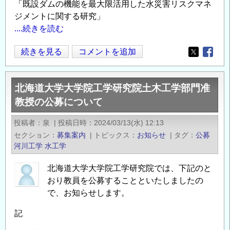
「既設ダムの機能を最大限活用した水災害リスクマネ
ジメントに関する研究」
....続きを読む
国
続きを見る
コメントを追加
Opens in
Opens
総
研
北海道大学大学院工学研究院土木工学部門准
「任
教授の公募について
期
付
投稿者
泉
|
投稿日時
2024/03/13(水) 12:13
研
セクション
募集案内
|
トピックス
お知らせ
|
タグ
公募
究
河川工学
水工学
員」
の
北海道大学大学院工学研究院では、下記のと
公
おり教員を公募することといたしましたの
募
で、お知らせします。
～
記
河