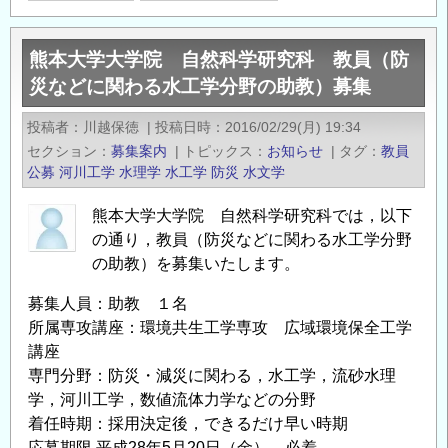
海
道
熊本大学大学院 自然科学研究科 教員（防
大
災などに関わる水工学分野の助教）募集
学
大
投稿者
川越保徳
|
投稿日時
2016/02/29(月) 19:34
学
セクション
募集案内
|
トピックス
お知らせ
|
タグ
教員
院
公募
河川工学
水理学
水工学
防災
水文学
工
学
熊本大学大学院 自然科学研究科では，以下
研
の通り，教員（防災などに関わる水工学分野
究
の助教）を募集いたします。
院
募集人員：助教 １名
土
所属専攻講座：環境共生工学専攻 広域環境保全工学
木
講座
工
専門分野：防災・減災に関わる，水工学，流砂水理
学
学，河川工学，数値流体力学などの分野
部
着任時期：採用決定後，できるだけ早い時期
門
応募期限 平成28年5月20日（金） 必着