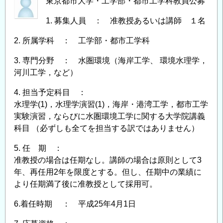
東京都市大学・工学部・都市工学科教員公募
市
工
1. 募集人員 ： 准教授あるいは講師 １名
学
科
2. 所属学科 ： 工学部・都市工学科
教
3. 専門分野 ： 水圏環境（海岸工学、 環境水理学，
員
河川工学，など）
公
募
4. 担当予定科目 ：
（水
水理学(1)，水理学演習(1)，海岸・港湾工学，都市工学
圏
実験演習，ならびに水圏環境工学に関する大学院講義
環
科目 （必ずしも全てを担当する訳ではありません）
境
5. 任 期 ：
工
准教授の場合は任期なし。講師の場合は原則として3
学
年、再任用2年を限度とする。但し、任期中の業績に
分
より任期満了後に准教授として採用可。
野）
の
6.着任時期 ： 平成25年4月1日