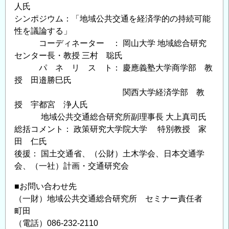
人氏
シンポジウム：「地域公共交通を経済学的の持続可能
性を議論する」
コーディネーター ： 岡山大学 地域総合研究
センター長・教授 三村 聡氏
パ ネ リ ス ト： 慶應義塾大学商学部 教
授 田邉勝巳氏
関西大学経済学部 教
授 宇都宮 浄人氏
地域公共交通総合研究所副理事長 大上真司氏
総括コメント： 政策研究大学院大学 特別教授 家
田 仁氏
後援： 国土交通省、（公財）土木学会、日本交通学
会、（一社）計画・交通研究会
■お問い合わせ先
（一財）地域公共交通総合研究所 セミナー責任者
町田
（電話）086-232-2110