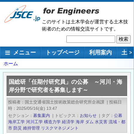
メ
イ
ン
このサイトは土木学会が運営する土木技
コ
術者のための情報交流サイトです。
ン
検
テ
索
ン
メインナビゲーション
メニュー
トップページ
利用案内
土木
>
ツ
に
パ
ホーム
移
ン
動
く
国総研「任期付研究員」の公募 ～河川・海
ず
岸分野で研究者を募集します～
投稿者
国土交通省国土技術政策総合研究所企画課
|
投稿日
時
2025/05/16(金) 13:47
セクション
募集案内
|
トピックス
お知らせ
|
タグ
公募
海岸工学
河川工学
構造力学
経済学
海岸
ダム
水災害
流域・都
市
防災
維持管理
リスクマネジメント