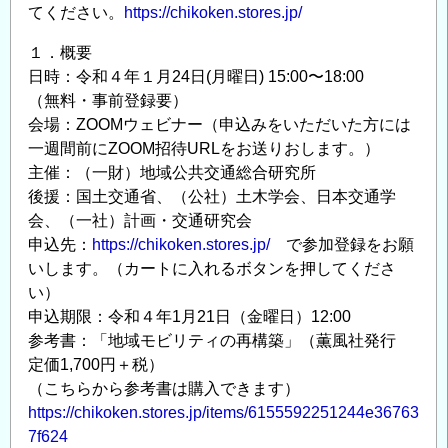
てください。
https://chikoken.stores.jp/
１．概要
日時：令和４年１月24日(月曜日) 15:00〜18:00
（無料・事前登録要）
会場：ZOOMウェビナー（申込みをいただいた方には
一週間前にZOOM招待URLをお送りおします。）
主催：（一財）地域公共交通総合研究所
後援：国土交通省、（公社）土木学会、日本交通学
会、（一社）計画・交通研究会
申込先：
https://chikoken.stores.jp/
で参加登録をお願
いします。（カートに入れるボタンを押してくださ
い）
申込期限：令和４年1月21日（金曜日）12:00
参考書：「地域モビリティの再構築」（薫風社発行
定価1,700円＋税）
（こちらから参考書は購入できます）
https://chikoken.stores.jp/items/6155592251244e36763
7f624