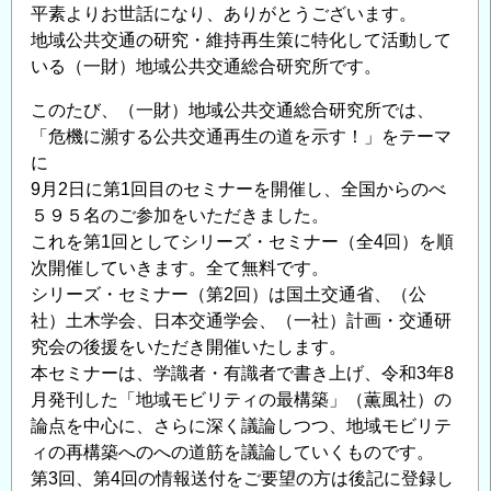
川・
平素よりお世話になり、ありがとうございます。
海
地域公共交通の研究・維持再生策に特化して活動して
岸
いる（一財）地域公共交通総合研究所です。
分
このたび、（一財）地域公共交通総合研究所では、
野
「危機に瀕する公共交通再生の道を示す！」をテーマ
で
に
研
9月2日に第1回目のセミナーを開催し、全国からのべ
究
５９５名のご参加をいただきました。
者
これを第1回としてシリーズ・セミナー（全4回）を順
を
次開催していきます。全て無料です。
募
シリーズ・セミナー（第2回）は国土交通省、（公
集
社）土木学会、日本交通学会、（一社）計画・交通研
し
究会の後援をいただき開催いたします。
ま
本セミナーは、学識者・有識者で書き上げ、令和3年8
す
月発刊した「地域モビリティの最構築」（薫風社）の
～
論点を中心に、さらに深く議論しつつ、地域モビリテ
の
ィの再構築へのへの道筋を議論していくものです。
第3回、第4回の情報送付をご要望の方は後記に登録し