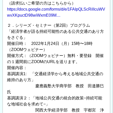
（請求払いご希望の方はこちらから）
https://docs.google.com/forms/d/e/1FAIpQLScRilIcuWV
wvXKpuctD98wiWxmE09M…
２．シリーズ・セミナー（第2回）プログラム
「経済学者が語る持続可能性のある公共交通のあり方
をさぐる」
開催日時： 2022年1月24日（月）15時〜18時
（ZOOMウェビナー）
開催方式：（ZOOMウェビナー）無料・要登録 開催
の１週間前にZOOMのURLを送ります。
開催内容：
基調講演1: 「交通経済学から考える地域公共交通の
維持のあり方」
慶應義塾大学商学部 教授 田邉勝巳
氏
基調講演２：「地域公共交通の統合的政策−持続可能
な地域社会を求めて−」
関西大学経済学部 教授 宇都宮 浄