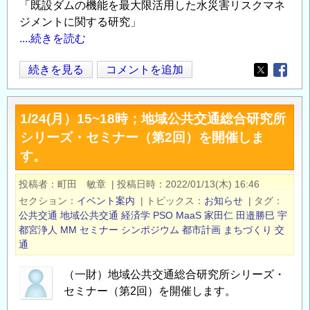
「既設ダムの機能を最大限活用した水災害リスクマネ
ジメントに関する研究」
....続きを読む
国
続きを見る
コメントを追加
Opens in
Opens
総
研
1/24(月）15~18時；地域公共交通総合研究所
「任
シリーズ・セミナー（第2回）を開催しま
期
す。
付
研
投稿者
町田 敏章
|
投稿日時
2022/01/13(木) 16:46
究
セクション
イベント案内
|
トピックス
お知らせ
|
タグ
員」
公共交通
地域公共交通
経済学
PSO
MaaS
家田仁
田邉勝巳
宇
の
都宮浄人
MM
セミナー
シンポジウム
都市計画
まちづくり
交
公
通
募
（一財）地域公共交通総合研究所シリーズ・
～
セミナー（第2回）を開催します。
河