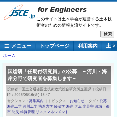
メ
イ
ン
このサイトは土木学会が運営する土木技
コ
術者のための情報交流サイトです。
ン
検
テ
索
ン
メインナビゲーション
メニュー
トップページ
利用案内
土木
>
ツ
に
パ
ホーム
移
ン
動
く
国総研「任期付研究員」の公募 ～河川・海
ず
岸分野で研究者を募集します～
投稿者
国土交通省国土技術政策総合研究所企画課
|
投稿日
時
2025/05/16(金) 13:47
セクション
募集案内
|
トピックス
お知らせ
|
タグ
公募
海岸工学
河川工学
構造力学
経済学
海岸
ダム
水災害
流域・都
市
防災
維持管理
リスクマネジメント