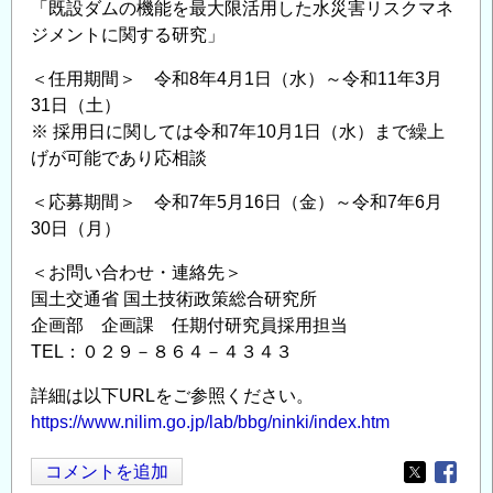
「既設ダムの機能を最大限活用した水災害リスクマネ
ジメントに関する研究」
＜任用期間＞ 令和8年4月1日（水）～令和11年3月
31日（土）
※ 採用日に関しては令和7年10月1日（水）まで繰上
げが可能であり応相談
＜応募期間＞ 令和7年5月16日（金）～令和7年6月
30日（月）
＜お問い合わせ・連絡先＞
国土交通省 国土技術政策総合研究所
企画部 企画課 任期付研究員採用担当
TEL：０２９－８６４－４３４３
詳細は以下URLをご参照ください。
https://www.nilim.go.jp/lab/bbg/ninki/index.htm
コメントを追加
Opens in
Opens