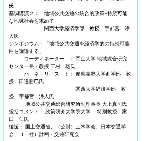
氏
基調講演２：「地域公共交通の統合的政策−持続可能
な地域社会を求めて−」
関西大学経済学部 教授 宇都宮 浄
人氏
シンポジウム：「地域公共交通を経済学的の持続可能
性を議論する」
コーディネーター ： 岡山大学 地域総合研究
センター長・教授 三村 聡氏
パ ネ リ ス ト： 慶應義塾大学商学部 教
授 田邉勝巳氏
関西大学経済学部 教
授 宇都宮 浄人氏
地域公共交通総合研究所副理事長 大上真司氏
総括コメント： 政策研究大学院大学 特別教授 家
田 仁氏
後援： 国土交通省、（公財）土木学会、日本交通学
会、（一社）計画・交通研究会