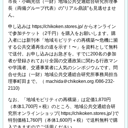
市長・小嶋光信（一財）地域公共交通総合研究所理事
し
長（両備グループ代表）の”リアル鼎談”も見逃せませ
ま
ん。
す。
の
申し込みは https;//chikoken.stores.jp/ からオンライン
で参加チケット（2千円）を購入をお願いします。購
入者には新刊本「地域モビリティの再構築〜危機に瀕
する公共交通再生の道を示す！〜」を資料として無料
で送付。お申し込みはお急ぎを。すでに200名の参加
者が登録されており全国の交通政策に関わる行政マン
や学識者、交通事業者に人気のシンポジウムです。問
合せ先は（一財）地域公共交通総合研究所事務局担当
理事町田まで。（ machida＠chikoken.org /086-232-
2110)
なお、「地域モビリティの再構築」は定価1,870円
（本体1,700円＋税）のところ、地域公共交通総合研
究所オンラインショップ( https;//chikoken.stores.jp/ )で
特別価格1,760円（本体1,600円＋税）で送料無料で購
入できますのでご活用ください。