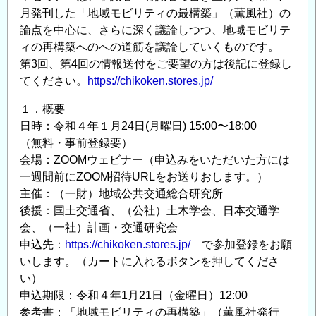
月発刊した「地域モビリティの最構築」（薫風社）の
論点を中心に、さらに深く議論しつつ、地域モビリテ
ィの再構築へのへの道筋を議論していくものです。
第3回、第4回の情報送付をご要望の方は後記に登録し
てください。
https://chikoken.stores.jp/
１．概要
日時：令和４年１月24日(月曜日) 15:00〜18:00
（無料・事前登録要）
会場：ZOOMウェビナー（申込みをいただいた方には
一週間前にZOOM招待URLをお送りおします。）
主催：（一財）地域公共交通総合研究所
後援：国土交通省、（公社）土木学会、日本交通学
会、（一社）計画・交通研究会
申込先：
https://chikoken.stores.jp/
で参加登録をお願
いします。（カートに入れるボタンを押してくださ
い）
申込期限：令和４年1月21日（金曜日）12:00
参考書：「地域モビリティの再構築」（薫風社発行