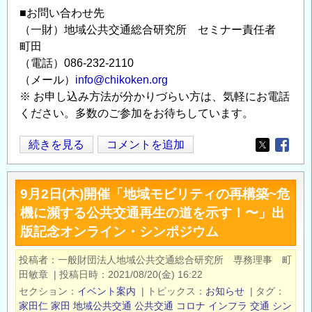
■お問い合わせ先
（一財）地域公共交通総合研究所 セミナー責任者
町田
（電話）086-232-2110
（メール）
info@chikoken.org
※ お申し込み方法が分かりづらい方は、気軽にお電話
ください。多数のご参加をお待ちしています。
1/24(月）
続きを見る
コメントを追加
Opens in
Opens
15~18
時；
9月2日(木)開催「地域モビリティの再構築~危
地
機に瀕する公共交通再生の道を示す！〜」出
域
版記念オンライン・シンポジウム
公
共
投稿者
一般財団法人地域公共交通総合研究所 専務理事 町
交
田敏章
|
投稿日時
2021/08/20(金) 16:22
通
セクション
イベント案内
|
トピックス
お知らせ
|
タグ
総
家田仁
家田
地域公共交通
公共交通
コロナ
インフラ
交通
シン