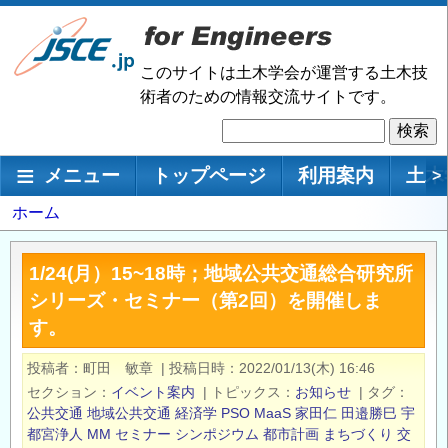
メ
イ
ン
このサイトは土木学会が運営する土木技
コ
術者のための情報交流サイトです。
ン
検
テ
索
ン
メインナビゲーション
メニュー
トップページ
利用案内
土木
>
ツ
に
パ
ホーム
移
ン
動
く
1/24(月）15~18時；地域公共交通総合研究所
ず
シリーズ・セミナー（第2回）を開催しま
す。
投稿者
町田 敏章
|
投稿日時
2022/01/13(木) 16:46
セクション
イベント案内
|
トピックス
お知らせ
|
タグ
公共交通
地域公共交通
経済学
PSO
MaaS
家田仁
田邉勝巳
宇
都宮浄人
MM
セミナー
シンポジウム
都市計画
まちづくり
交