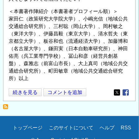
＜本書著作陣紹介（本書著者プロフィール順）＞
家田仁（政策研究大学院大学）、小嶋光信（地域公共
交通総合研究所）、三村聡（岡山大学）、岡村敏之
（東洋大学）、伊藤昌毅（東京大学）、清水哲夫（東
京都立大学）、板谷和也（流通経済大学）、加藤博和
（名古屋大学）、鎌田実（日本自動車研究所）、神田
佑亮（呉工業専門学校）、冨山和彦（経営共創基
盤）、森雅志（前富山市長）、大上真司（地域公共交
通総合研究所）、町田敏章（地域公共交通総合研究
所）以上
9
続きを見る
コメントを追加
Opens in
Opens
月
2
日
(木)
Secondary
トップページ
このサイトについて
ヘルプ
RSS
開
menu
催