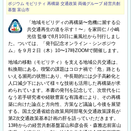
合
ポジウム
モビリティ
再構築
交通政策
両備グループ
経営共創
基盤
富山市
研
究
「地域モビリディの再構築〜危機に瀕する公
所
共交通再生の道を示す！〜」を家田仁 / 小嶋
シ
光信 監修で8月10日に薫風社から刊行しまし
リ
た。ついては、「発刊記念オンライン・シンポジウ
ー
ム」を９月２日（木）10〜17時ZOOMで開催します。
ズ・
セ
地域の移動（モビリティ）を支える地域公共交通は、
ミ
転換期にある。喫緊の課題はコロナ禍で「危」路とも
ナ
いえる瀕死の状態にあり、中長期的には少子高齢化と
人口減少下において様々な技術も活用した再構築が求
ー
められています。本書の発刊を記念して、次世代をに
（第
なう若手研究者や経験豊富な有識者により、その再構
2
築に向けた論点と方向性、方策など議論し今後を展望
回）
する。国土交通省総合政策局阿部竜矢交通政策課長が
を
第2次交通政策基本計画の肝を語っていただきます。
開
13時からの経営共創基盤冨山和彦会長・森雅志前富山
催