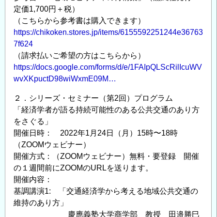
定価1,700円＋税）
（こちらから参考書は購入できます）
https://chikoken.stores.jp/items/6155592251244e36763
7f624
（請求払いご希望の方はこちらから）
https://docs.google.com/forms/d/e/1FAIpQLScRilIcuWV
wvXKpuctD98wiWxmE09M…
２．シリーズ・セミナー（第2回）プログラム
「経済学者が語る持続可能性のある公共交通のあり方
をさぐる」
開催日時： 2022年1月24日（月）15時〜18時
（ZOOMウェビナー）
開催方式：（ZOOMウェビナー）無料・要登録 開催
の１週間前にZOOMのURLを送ります。
開催内容：
基調講演1: 「交通経済学から考える地域公共交通の
維持のあり方」
慶應義塾大学商学部 教授 田邉勝巳