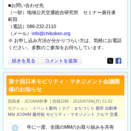
■お問い合わせ先
（一財）地域公共交通総合研究所 セミナー責任者
町田
（電話）086-232-2110
（メール）
info@chikoken.org
※ お申し込み方法が分かりづらい方は、気軽にお電話
ください。多数のご参加をお待ちしています。
1/24(月）
続きを見る
コメントを追加
Opens in
Opens
15~18
時；
第十回日本モビリティ・マネジメント会議開
地
催のお知らせ
域
公
投稿者
JCOMM幹事
|
投稿日時
2015/07/06(月) 21:02
共
セクション
イベント案内
|
タグ
まちづくり
都市
自動車
交
MM
JCOMM
藤井聡
モビリティ・マネジメント
クルマ
交通
通
総
年に一度、全国のMMのお取り組みを共有