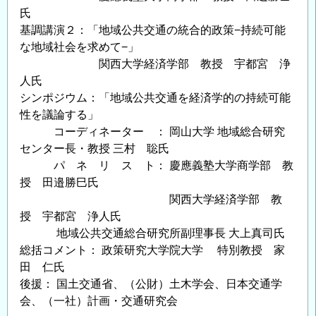
氏
基調講演２：「地域公共交通の統合的政策−持続可能
な地域社会を求めて−」
関西大学経済学部 教授 宇都宮 浄
人氏
シンポジウム：「地域公共交通を経済学的の持続可能
性を議論する」
コーディネーター ： 岡山大学 地域総合研究
センター長・教授 三村 聡氏
パ ネ リ ス ト： 慶應義塾大学商学部 教
授 田邉勝巳氏
関西大学経済学部 教
授 宇都宮 浄人氏
地域公共交通総合研究所副理事長 大上真司氏
総括コメント： 政策研究大学院大学 特別教授 家
田 仁氏
後援： 国土交通省、（公財）土木学会、日本交通学
会、（一社）計画・交通研究会