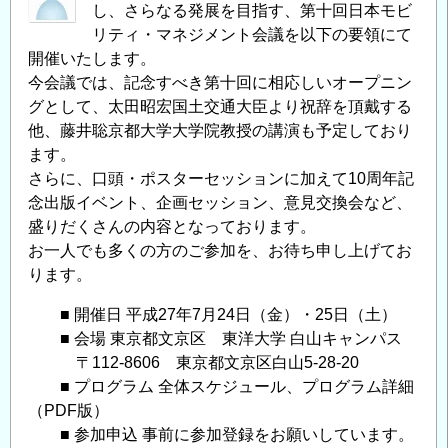
合
し、さらなる発展を目指す、第十回日本モビ
研
リティ・マネジメント会議を以下の要領にて
開催いたします。
究
今会議では、記念すべき第十回に相応しいオープニン
所
グとして、太田昭宏国土交通大臣より祝辞を頂戴する
シ
他、藤井聡京都大学大学院教授の講演も予定しており
リ
ます。
ー
さらに、口頭・ポスターセッションに加えて10周年記
ズ・
念出版イベント、企画セッション、意見交換会など、
セ
盛りだくさんの内容となっております。
ミ
お一人でも多くの方のご参加を、お待ち申し上げてお
ナ
ります。
ー
（第
■ 開催日 平成27年7月24日（金）・25日（土）
2
■ 会場 東京都文京区 東洋大学 白山キャンパス
回）
〒112-8606 東京都文京区白山5-28-20
を
■ プログラム 全体スケジュール、プログラム詳細
開
（PDF版）
■ 参加申込 事前に参加登録をお願いしています。
催