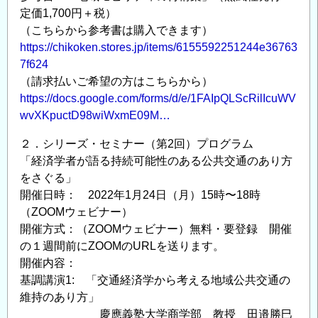
定価1,700円＋税）
（こちらから参考書は購入できます）
https://chikoken.stores.jp/items/6155592251244e36763
7f624
（請求払いご希望の方はこちらから）
https://docs.google.com/forms/d/e/1FAIpQLScRilIcuWV
wvXKpuctD98wiWxmE09M…
２．シリーズ・セミナー（第2回）プログラム
「経済学者が語る持続可能性のある公共交通のあり方
をさぐる」
開催日時： 2022年1月24日（月）15時〜18時
（ZOOMウェビナー）
開催方式：（ZOOMウェビナー）無料・要登録 開催
の１週間前にZOOMのURLを送ります。
開催内容：
基調講演1: 「交通経済学から考える地域公共交通の
維持のあり方」
慶應義塾大学商学部 教授 田邉勝巳