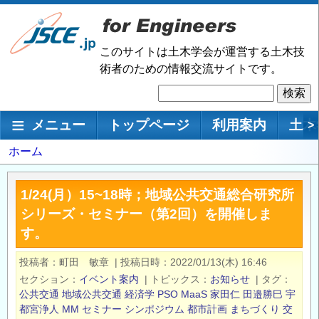
メ
イ
ン
このサイトは土木学会が運営する土木技
コ
術者のための情報交流サイトです。
ン
検
テ
索
ン
メインナビゲーション
メニュー
トップページ
利用案内
土木
>
ツ
に
パ
ホーム
移
ン
動
く
1/24(月）15~18時；地域公共交通総合研究所
ず
シリーズ・セミナー（第2回）を開催しま
す。
投稿者
町田 敏章
|
投稿日時
2022/01/13(木) 16:46
セクション
イベント案内
|
トピックス
お知らせ
|
タグ
公共交通
地域公共交通
経済学
PSO
MaaS
家田仁
田邉勝巳
宇
都宮浄人
MM
セミナー
シンポジウム
都市計画
まちづくり
交