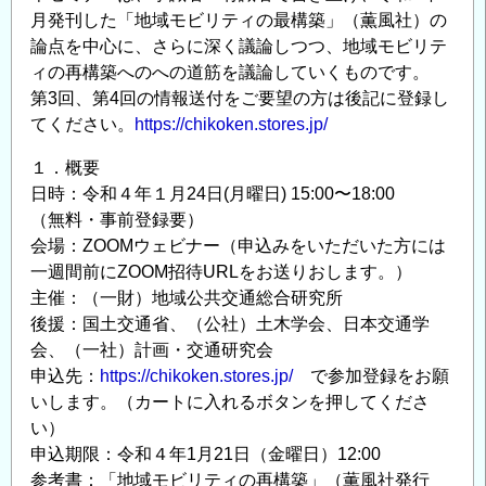
月発刊した「地域モビリティの最構築」（薫風社）の
論点を中心に、さらに深く議論しつつ、地域モビリテ
ィの再構築へのへの道筋を議論していくものです。
第3回、第4回の情報送付をご要望の方は後記に登録し
てください。
https://chikoken.stores.jp/
１．概要
日時：令和４年１月24日(月曜日) 15:00〜18:00
（無料・事前登録要）
会場：ZOOMウェビナー（申込みをいただいた方には
一週間前にZOOM招待URLをお送りおします。）
主催：（一財）地域公共交通総合研究所
後援：国土交通省、（公社）土木学会、日本交通学
会、（一社）計画・交通研究会
申込先：
https://chikoken.stores.jp/
で参加登録をお願
いします。（カートに入れるボタンを押してくださ
い）
申込期限：令和４年1月21日（金曜日）12:00
参考書：「地域モビリティの再構築」（薫風社発行