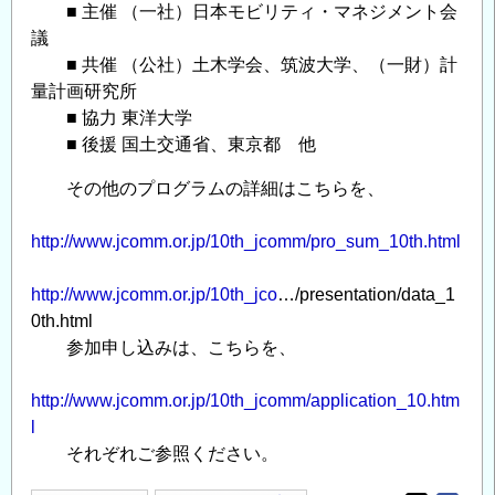
■ 主催 （一社）日本モビリティ・マネジメント会
し
議
ま
■ 共催 （公社）土木学会、筑波大学、（一財）計
す。
量計画研究所
の
■ 協力 東洋大学
■ 後援 国土交通省、東京都 他
その他のプログラムの詳細はこちらを、
http://www.jcomm.or.jp/10th_jcomm/pro_sum_10th.html
http://www.jcomm.or.jp/10th_jco
…/presentation/data_1
0th.html
参加申し込みは、こちらを、
http://www.jcomm.or.jp/10th_jcomm/application_10.htm
l
それぞれご参照ください。