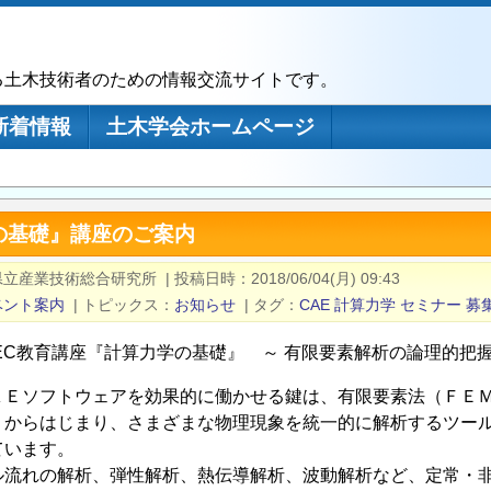
る土木技術者のための情報交流サイトです。
新着情報
土木学会ホームページ
の基礎』講座のご案内
県立産業技術総合研究所
|
投稿日時
2018/06/04(月) 09:43
ベント案内
|
トピックス
お知らせ
|
タグ
CAE
計算力学
セミナー
募
STEC教育講座『計算力学の基礎』 ～ 有限要素解析の論理的
Ｅソフトウェアを効果的に働かせる鍵は、有限要素法（ＦＥＭ
）からはじまり、さまざまな物理現象を統一的に解析するツー
ています。
流れの解析、弾性解析、熱伝導解析、波動解析など、定常・非