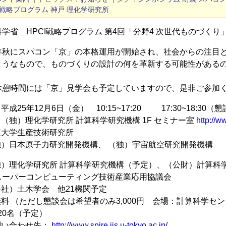
CI戦略プログラム
神戸
理化学研究所
学省 HPCI戦略プログラム 第4回「分野4 次世代ものづくり
秋にスパコン「京」の本格運用が開始され、社会からの注目と
ようなもので、ものづくりの設計の何を革新する可能性がある
憩時間には「京」見学会も予定していますので、是非ご参加
平成25年12月6日（金） 10:15~17:20 17:30~18:30
 （独）理化学研究所 計算科学研究機構 1F セミナー室
http://w
京大学生産技術研究所
独）日本原子力研究開発機構、 （独）宇宙航空研究開発機構
独）理化学研究所 計算科学研究機構（予定）、（公財）計算科
ンピューティング技術産業応用協議会
公社）土木学会 他21機関予定
無料 （ただし懇談会は希望者のみ3,000円 会場：計算科学セン
20名（予定）
問い合わせ先：
http://www.spire.iis.u-tokyo.ac.jp/