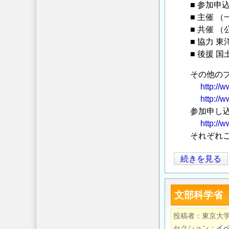
■ 参加申込
■ 主催 （
■ 共催 （
■ 協力 東
■ 後援 国
その他のプロ
http://
http://
参加申し込
http://
それぞれご
第
続きを見る
十
回
文部科学省 
日
本
投稿者
東京大
モ
セクション
イ