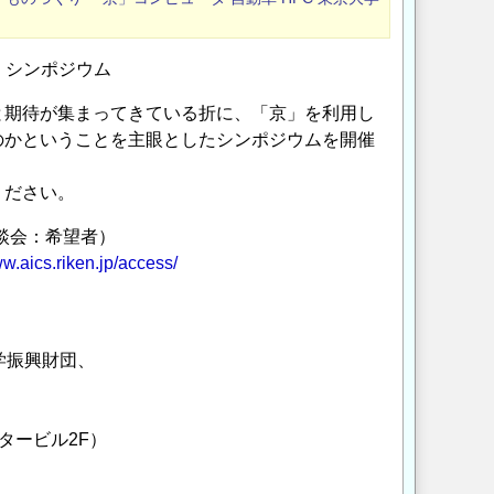
」シンポジウム
期待が集まってきている折に、「京」を利用し
のかということを主眼としたシンポジウムを開催
ください。
（懇談会：希望者）
ww.aics.riken.jp/access/
学振興財団、
タービル2F）