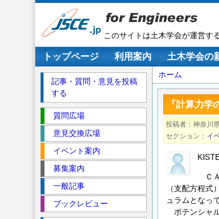
メ
イ
ン
このサイトは土木学会が運営す
コ
ン
メインナビゲーション
トップページ
利用案内
土木学会の
テ
パ
ホーム
ン
記事・質問・意見を投稿
ツ
ン
する
に
く
『計算力学
移
セ
ず
質問広場
動
投稿者
神奈川
ク
意見交換広場
セクション
イ
シ
イベント案内
ョ
KI
ン
募集案内
ＣＡ
一般記事
（支配方程式
ュラムとなっ
ブックレビュー
ポテンシャル