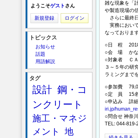
雑な現象を「
ようこそ
ゲスト
さん
や製造現場の
さらに最終日
新規登録
ログイン
実務において
なっておりま
トピックス
○日 程 20
お知らせ
○会 場 かな
話題
○対象者 Ｃ
用語解説
３～５年の研
ラミングまで
タグ
設計
鋼・コ
○参加費 79,0
○定 員 1
ンクリート
○申込み 詳
iri.jp/human_r
施工・マネジ
○問合せ 神奈
TEL: 044-819-
メント
地
『計
続きを見る