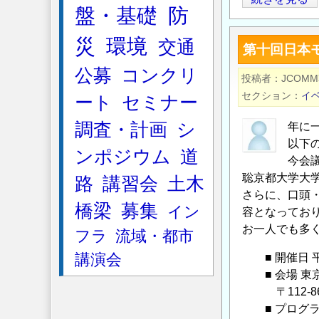
盤・基礎
防
算
力
災
環境
交通
第十回日本
学
の
公募
コンクリ
投稿者
JCOM
基
セクション
イ
ート
セミナー
礎』
講
調査・計画
シ
年に
座
以下
ンポジウム
道
の
今会
ご
聡京都大学大
路
講習会
土木
さらに、口頭
案
橋梁
募集
イン
容となってお
内
お一人でも多
の
フラ
流域・都市
講演会
■ 開催日 平
■ 会場 東
〒112-860
■ プログラ