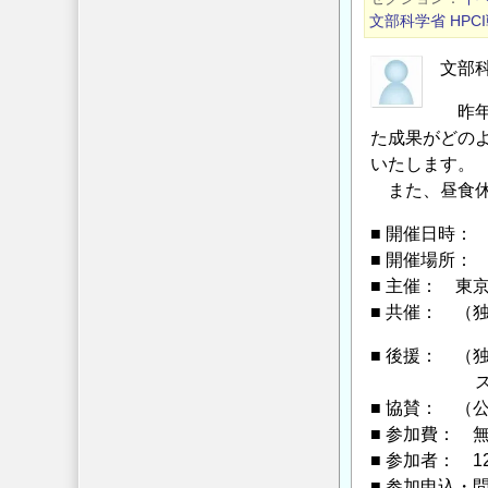
ビ
文部科学省
HP
リ
テ
文部科
ィ・
昨年
マ
た成果がどの
ネ
いたします。
ジ
また、昼食休
メ
ン
■ 開催日時： 
ト
■ 開催場所：
■ 主催： 東
会
■ 共催： （
議
開
■ 後援： （
催
スーパーコ
の
■ 協賛： （
お
■ 参加費： 
知
■ 参加者： 1
ら
■ 参加申込・