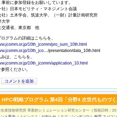
 事前に参加登録をお願いしています。
一社）日本モビリティ・マネジメント会議
公社）土木学会、筑波大学、（一財）計量計画研究所
洋大学
土交通省、東京都 他
グラムの詳細はこちらを、
www.jcomm.or.jp/10th_jcomm/pro_sum_10th.html
www.jcomm.or.jp/10th_jco
…/presentation/data_10th.html
みは、こちらを、
www.jcomm.or.jp/10th_jcomm/application_10.html
参照ください。
コメントを追加
HPCI戦略プログラム 第4回「分野4 次世代ものづ
学生産技術研究所 革新的シミュレーション研究センター
|
投稿日時
20
ベント案内
|
トピックス
お知らせ
|
タグ
シンポジウム
耐震
スパコ