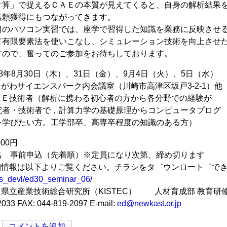
計算」で捉えるＣＡＥの本質が見えてくると、自身の解析結果
信頼獲得にもつながってきます。
のパソコン実習では、座学で習得した知識を業務に反映させる
有限要素法を使いこなし、シミュレーション技術を向上させた
すので、奮ってのご参加をお待ちしております。
18年8月30日（木）、31日（金）、9月4日（火）、5日（水）
がわサイエンスパーク内会議室（川崎市高津区坂戸3-2-1）他
ＡＥ技術者（解析に携わる初心者の方から各分野での経験が
究者・技術者で，計算力学の基礎原理からコンピュータプログ
を学びたい方。工学部卒、高専卒程度の知識のある方）
00円
5名 事前申込（先着順）※定員になり次第、締め切ります
細情報は以下よりご覧ください。チラシをタ゛ウンロート゛でき
es_devl/ed30_seminar_06/
川県立産業技術総合研究所（KISTEC） 人材育成部 教育研
2033 FAX: 044-819-2097 E-mail:
ed@newkast.or.jp
コメントを追加