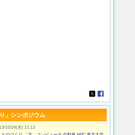
Opens in a new wi
Opens in a new
くり」シンポジウム
13/10/24(木) 11:13
ン
ものづくり
「京」コンピュータ
自動車
HPC
東京大学