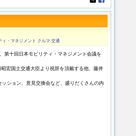
Opens in a new wi
Opens in a new
ティ・マネジメント
クルマ
交通
、第十回日本モビリティ・マネジメント会議を
田昭宏国土交通大臣より祝辞を頂戴する他、藤井
セッション、意見交換会など、盛りだくさんの内