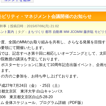
モビリティ・マネジメント会議開催のお知らせ
M幹事
|
投稿日時
2015/07/06(月) 21:02
ベント案内
|
タグ
まちづくり
都市
自動車
MM
JCOMM
藤井聡
モビリ
一度、全国のMMのお取り組みを共有し、さらなる発展を目指す
の要領にて開催いたします。
議では、記念すべき第十回に相応しいオープニングとして、太
学院教授の講演も予定しております。
・ポスターセッションに加えて10周年記念出版イベント、企画
ります。
くの方のご参加を、お待ち申し上げております。
成27年7月24日（金）・25日（土）
京都文京区 東洋大学 白山キャンパス
6 東京都文京区白山5-28-20
ム 全体スケジュール、プログラム詳細（PDF版）