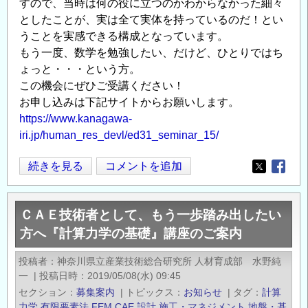
すので、当時は何の役に立つのかわからなかった細々
としたことが、実は全て実体を持っているのだ！とい
うことを実感できる構成となっています。
もう一度、数学を勉強したい、だけど、ひとりではち
ょっと・・・という方。
この機会にぜひご受講ください！
お申し込みは下記サイトからお願いします。
https://www.kanagawa-
iri.jp/human_res_devl/ed31_seminar_15/
「研
続きを見る
コメントを追加
Opens in
Opens
究
者、
ＣＡＥ技術者として、もう一歩踏み出したい
技
方へ『計算力学の基礎』講座のご案内
術
者
投稿者
神奈川県立産業技術総合研究所 人材育成部 水野純
の
一
|
投稿日時
2019/05/08(水) 09:45
た
セクション
募集案内
|
トピックス
お知らせ
|
タグ
計算
め
力学
有限要素法
FEM
CAE
設計
施工・マネジメント
地盤・基