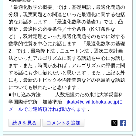
「最適化数学の概要」では，基礎用語，最適化問題の
分類，現実問題との関連といった最適化に関する包括
的なお話をします．「最適化数学の基礎1」では，凸
解析，最適性の必要条件／十分条件（KKT条件な
ど），双対定理といった最適化問題そのものに対する
数学的性質を中心にお話します．「最適化数学の基礎
2」では，最急降下法，ニュートン法，逐次二次計画
法といったアルゴリズムに関する話題を中心にお話し
ます．また，時間があれば，アルゴリズムの評価に関
する話にも少し触れたいと思います．また，上記以外
にも，最新のトピックや均衡問題などの発展的な話題
についても触れたいと思います．
■申し込み方法 ： 人数把握のため東北大学災害科
学国際研究所 加藤準治
jkato@civil.tohoku.ac.jpに
メールでご連絡頂ければ助かります
．
「東
続きを見る
コメントを追加
Opens in
Opens
北