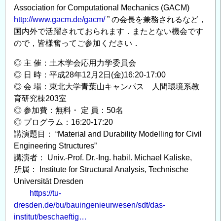
Association for Computational Mechanics (GACM)
http://www.gacm.de/gacm/
” の会長を兼務されるなど，
国内外で活躍されておられます．またとない機会です
ので，皆様奮ってご参加ください．
◎ 主 催：土木学会応用力学委員会
◎ 日 時：平成28年12月2日(金)16:20-17:00
◎ 会 場：東北大学青葉山キャンパス 人間環境系教
育研究棟203室
◎ 参加費：無料・ 定 員：50名
◎ プログラム：16:20-17:20
講演題目： “Material and Durability Modelling for Civil
Engineering Structures”
講演者： Univ.-Prof. Dr.-Ing. habil. Michael Kaliske,
所属： Institute for Structural Analysis, Technische
Universität Dresden
https://tu-
dresden.de/bu/bauingenieurwesen/sdt/das-
institut/beschaeftig…