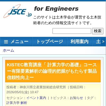
メ
イ
ン
このサイトは土木学会が運営する土木技
コ
術者のための情報交流サイトです。
ン
検
テ
索
ン
メインナビゲーション
メニュー
トップページ
利用案内
土木
>
ツ
に
パ
ホーム
移
ン
動
く
KISTEC教育講座「 計算力学の基礎」コース
ず
ー有限要素解析の論理的把握がもたらす製品
信頼性向上ー
投稿者
神奈川県立産業技術総合研究所
|
投稿日時
2026/05/01(金) 10:47
セクション
イベント案内
|
トピックス
お知らせ
|
タグ
計算力学
解析