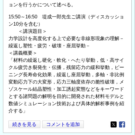
ョンを行うかについて述べる。
15:50～16:50 堤成一郎先生ご講演（ディスカッショ
ン10分を含む）
＜講演題目＞
力学設計を高度化する上で必要な非線形現象の理解－
繰返し塑性・疲労・破壊・座屈挙動－
＜講義概要＞
「材料の繰返し硬化・軟化・へたり挙動，低・高サイ
クル疲労き裂発生・伝播，残留応力の緩和挙動，ピー
ニング長寿命化効果，繰返し座屈挙動，多軸・非比例
変動応力下の大変形，応力三軸度依存の脆性破壊，メ
ゾスケール結晶塑性・加工誘起変態などをキーワード
とする諸問題の解明を目的に開発された材料モデルと
数値シミュレーション技術および具体的解析事例を紹
介する」
「東
続きを見る
コメントを追加
Opens in
Opens
北