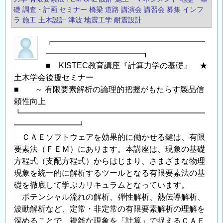
の、
礎
調査・計画
セミナー
橋梁
道路
講演会
講習会
募集
インフ
ラ
施工
土木設計
津波
地震工学
耐震設計
応
用
┏━━━━━━━━━━━━━━━━━━━
数
━━━━━━━━━━━━┓
学」
■ KISTEC教育講座『計算力学の基礎』 ★
～
土木学会後援セミナー
科
■ ～ 有限要素解析の論理的把握がもたらす製品信
学、
頼性向上
工
┗━━━━━━━━━━━━━━━━━━━━━━━
学
━━━━━━━━┛
に
ＣＡＥソフトウェアを効果的に働かせる鍵は、有限
活
要素法（ＦＥＭ）にあります。本講座は、現象の基礎
か
方程式（支配方程式）からはじまり、さまざまな物理
す
現象を統一的に解析するツールとなる有限要素法の基
数
礎を徹底して学ぶカリキュラムとなっています。
理
ポテンシャル流れの解析、弾性解析、熱伝導解析、
的
波動解析など、定常・非定常の有限要素解析の理解を
深めることで、複雑な現象を「計算」で捉えるＣＡＥ
思