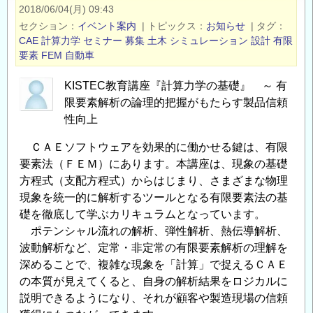
者
2018/06/04(月) 09:43
と
セクション
イベント案内
|
トピックス
お知らせ
|
タグ
し
CAE
計算力学
セミナー
募集
土木
シミュレーション
設計
有限
要素
FEM
自動車
て、
も
KISTEC教育講座『計算力学の基礎』 ～ 有
う
限要素解析の論理的把握がもたらす製品信頼
一
性向上
歩
踏
ＣＡＥソフトウェアを効果的に働かせる鍵は、有限
み
要素法（ＦＥＭ）にあります。本講座は、現象の基礎
出
方程式（支配方程式）からはじまり、さまざまな物理
し
現象を統一的に解析するツールとなる有限要素法の基
た
礎を徹底して学ぶカリキュラムとなっています。
ポテンシャル流れの解析、弾性解析、熱伝導解析、
い
波動解析など、定常・非定常の有限要素解析の理解を
方
深めることで、複雑な現象を「計算」で捉えるＣＡＥ
へ
の本質が見えてくると、自身の解析結果をロジカルに
『計
説明できるようになり、それが顧客や製造現場の信頼
算