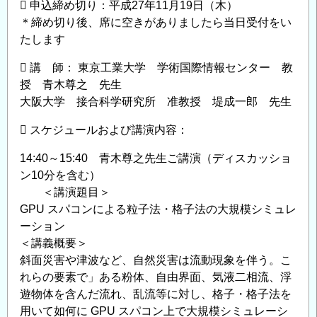
 申込締め切り：平成27年11月19日（木）
知
＊締め切り後、席に空きがありましたら当日受付をい
ら
たします
せ
の
 講 師： 東京工業大学 学術国際情報センター 教
授 青木尊之 先生
大阪大学 接合科学研究所 准教授 堤成一郎 先生
 スケジュールおよび講演内容：
14:40～15:40 青木尊之先生ご講演（ディスカッショ
ン10分を含む）
＜講演題目＞
GPU スパコンによる粒子法・格子法の大規模シミュレ
ーション
＜講義概要＞
斜面災害や津波など、自然災害は流動現象を伴う。こ
れらの要素で」ある粉体、自由界面、気液二相流、浮
遊物体を含んだ流れ、乱流等に対し、格子・格子法を
用いて如何に GPU スパコン上で大規模シミュレーシ