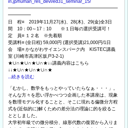
iri.jp/human_res_devl/ed31_seminar_15/
認
━━━━━━━━━━━━━━━━━━━━━━━━
定
━━━━━
試
日 程≡ 2019年11月27(水)、28(木)、29(金)全3日
験
間 10：00～17：10 ※１日毎の選択受講可！
の
定 員≡ １２名 ※先着順
受講料≡ (全日程) 59,000円 (選択受講)21,000円/1日
会 場≡ かながわサイエンスパーク内 KISTEC講義
室 (川崎市高津区坂戸3-2-1)
★∪∩★∪∩★∪∩★↓↓講義内容はこちら
↓↓★∪∩★∪∩★∪∩★
...続きを読む
「むかし、数学をもっとやっていたらなぁ・・・」。
そんな方々を思い浮かべつつ企画した本講座は、現象
を数理モデル化することと、そこに現れる偏微分方程
式を(近似的に)解くための差分法の理論に的を絞るこ
ととしました。
大学初年級での微分積分、線形代数の復習から入りま