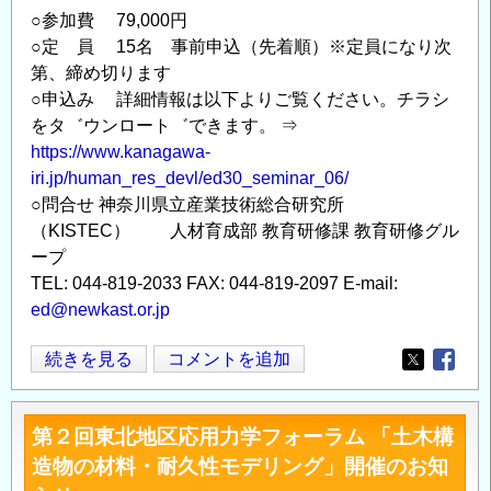
○参加費 79,000円
○定 員 15名 事前申込（先着順）※定員になり次
第、締め切ります
○申込み 詳細情報は以下よりご覧ください。チラシ
をタ゛ウンロート゛できます。 ⇒
https://www.kanagawa-
iri.jp/human_res_devl/ed30_seminar_06/
○問合せ 神奈川県立産業技術総合研究所
（KISTEC） 人材育成部 教育研修課 教育研修グル
ープ
TEL: 044-819-2033 FAX: 044-819-2097 E-mail:
ed@newkast.or.jp
『計
続きを見る
コメントを追加
Opens in
Opens
算
力
第２回東北地区応用力学フォーラム 「土木構
学
造物の材料・耐久性モデリング」開催のお知
の