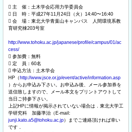
構
 主 催：土木学会応用力学委員会
造
 日 時：平成27年11月24日（火）14:40〜16:40
物
 会 場：東北大学青葉山キャンパス 人間環境系教
の
育研究棟203号室
材
料・
http://www.tohoku.ac.jp/japanese/profile/campus/01/ac
耐
cess/
久
 参加費：無料
性
 定 員：60名
 申込方法：土木学会
モ
HP（
http://www.jsce.or.jp/event/active/information.asp
デ
）からお申込み下さい。お申込み後、メール参加券を
リ
送信致しますので、メール本文をプリントアウトして
ン
当日ご持参下さい。
グ」
上記HPに情報が掲示されていない場合は．東北大学工
開
学研究科 加藤準治（E-mail:
催
junji.kato.a5@tohoku.ac.jp
）までご連絡頂ければ幸い
の
です．
お