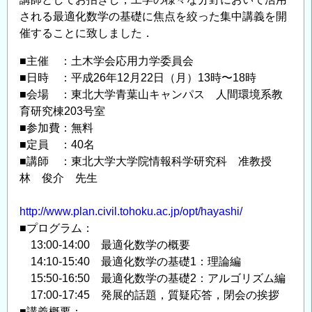
ウ
される最適化数学の基礎に焦点を絞った集中講義を開
ム
催することに致しました．
〜」
■主催 ：土木学会応用力学委員会
開
■日時 ：平成26年12月22日（月）13時〜18時
催
■会場 ：東北大学青葉山キャンパス 人間環境系教
の
育研究棟203号室
お
■参加費：無料
知
■定員 ：40名
ら
■講師 ：東北大学大学院情報科学研究科 准教授
せ
林 俊介 先生
の
http://www.plan.civil.tohoku.ac.jp/opt/hayashi/
■プログラム：
13:00-14:00 最適化数学の概要
14:10-15:40 最適化数学の基礎1：理論編
15:50-16:50 最適化数学の基礎2：アルゴリズム編
17:00-17:45 発展的話題，質疑応答，閉会の挨拶
■講義概要：