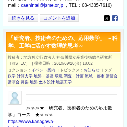
mail：
caenintei@jsme.or.jp
，TEL：03-4335-7616)
2022
続きを見る
コメントを追加
Opens in
Opens
年
度
「研究者、技術者のための、応用数学」 ～科
計
学、工学に活かす数理的思考～
算
力
投稿者
地方独立行政法人 神奈川県立産業技術総合研究所
学
（KISTEC）
|
投稿日時
2019/09/20(金) 18:02
技
セクション
イベント案内
|
トピックス
お知らせ
|
タグ
術
数学
計算力学
地盤・基礎
環境
調査・計画
流域・都市
講習会
者
講演会
募集
地盤
土木設計
地震工学
（CAE
━━━━━━━━━━━━━━━━━━━━
技
━━━━━━━━━
術
≫≫≫★ 研究者、技術者のための応用数
者）
学」コース ★≪≪≪
資
https://www.kanagawa-
格