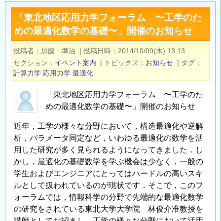
地
「東北地区応用力学フォーラム 〜工学のた
区
めの最適化数学の基礎〜」開催のお知らせ
応
用
投稿者
加藤 準治
|
投稿日時
2014/10/09(木) 13:13
力
セクション
イベント案内
|
トピックス
お知らせ
|
タグ
学
計算力学
応用力学
最適化
フ
ォ
「東北地区応用力学フォーラム 〜工学のた
ー
めの最適化数学の基礎〜」開催のお知らせ
ラ
近年，工学の様々な分野において，構造最適化や逆解
ム 〜
析，パラメータ同定など，いわゆる最適化の数学を活
計
用した研究が多く見られるようになってきました．し
算
かし，最適化の基礎数学を学ぶ機会は少なく，一般の
力
学生およびエンジニアにとってはハードルの高いスキ
学
ルとして扱われているのが現状です．そこで，このフ
コ
ォーラムでは，情報科学の分野で先端的な最適化数学
ロ
の研究をされている東北大学大学院 林俊介准教授を
キ
講師としてお招きし，工学の様々な分野において活用