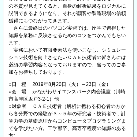
の本質が見えてくると、自身の解析結果をロジカルに
考
説明できるようになり、それが顧客や製造現場の信頼
～
獲得にもつながってきます。
の
さらに最終日のパソコン実習では、座学で習得した
知識を業務に反映させるためのコツをつかんでもらい
ます。
実務において有限要素法を使いこなし、シミュレー
ション技術を向上させたいＣＡＥ技術者の皆さんには
必須の学習内容となっておりますので、奮ってのご参
加をお待ちしております。
○日 程 2019年8月20日（火）～23日（金）
○会 場 かながわサイエンスパーク内会議室（川崎
市高津区坂戸3-2-1）他
○対象者 ＣＡＥ技術者（解析に携わる初心者の方か
ら各分野での経験が３～５年の研究者・技術者で，計
算力学の基礎原理からコンピュータプログラミングま
でを学びたい方。工学部卒、高専卒程度の知識のある
方）