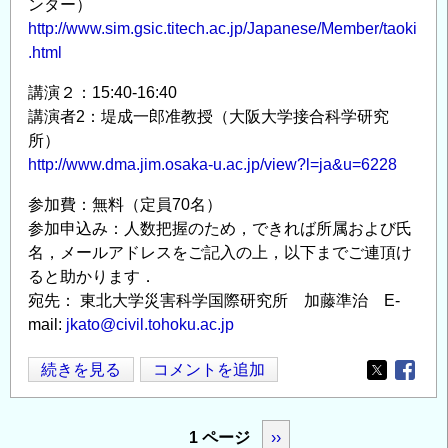
ンター）
適
http://www.sim.gsic.titech.ac.jp/Japanese/Member/taoki
化
.html
数
学
講演２：15:40-16:40
の
講演者2：堤成一郎准教授（大阪大学接合科学研究
基
所）
礎〜」
http://www.dma.jim.osaka-u.ac.jp/view?l=ja&u=6228
開
参加費：無料（定員70名）
催
参加申込み：人数把握のため，できれば所属および氏
の
名，メールアドレスをご記入の上，以下までご連頂け
お
ると助かります．
知
宛先： 東北大学災害科学国際研究所 加藤準治 E-
ら
mail:
jkato@civil.tohoku.ac.jp
せ
の
計
続きを見る
コメントを追加
Opens in
Opens
算
力
ペ
1 ページ
次
››
学