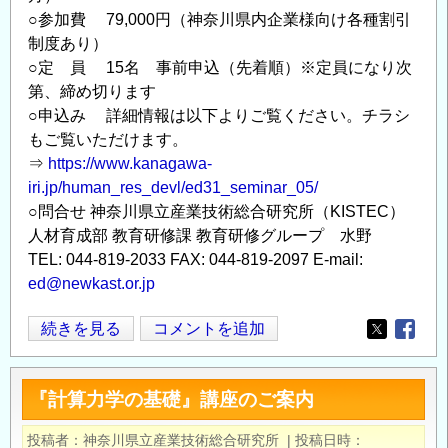
○参加費 79,000円（神奈川県内企業様向け各種割引
制度あり）
○定 員 15名 事前申込（先着順）※定員になり次
第、締め切ります
○申込み 詳細情報は以下よりご覧ください。チラシ
もご覧いただけます。
⇒
https://www.kanagawa-
iri.jp/human_res_devl/ed31_seminar_05/
○問合せ 神奈川県立産業技術総合研究所（KISTEC）
人材育成部 教育研修課 教育研修グループ 水野
TEL: 044-819-2033 FAX: 044-819-2097 E-mail:
ed@newkast.or.jp
Ｃ
続きを見る
コメントを追加
Opens in
Opens
Ａ
Ｅ
『計算力学の基礎』講座のご案内
技
術
投稿者
神奈川県立産業技術総合研究所
|
投稿日時