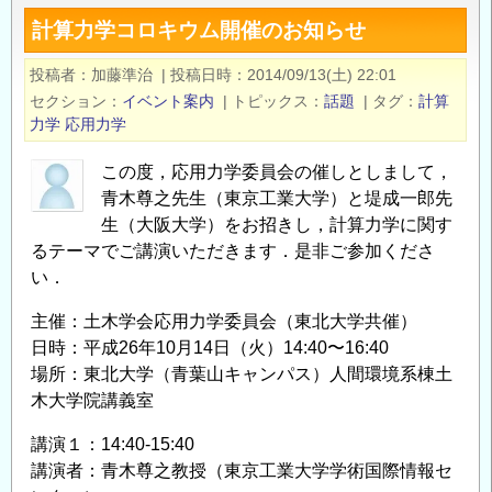
地
計算力学コロキウム開催のお知らせ
区
応
投稿者
加藤準治
|
投稿日時
2014/09/13(土) 22:01
用
セクション
イベント案内
|
トピックス
話題
|
タグ
計算
力
力学
応用力学
学
フ
この度，応用力学委員会の催しとしまして，
青木尊之先生（東京工業大学）と堤成一郎先
ォ
生（大阪大学）をお招きし，計算力学に関す
ー
るテーマでご講演いただきます．是非ご参加くださ
ラ
い．
ム 〜
工
主催：土木学会応用力学委員会（東北大学共催）
学
日時：平成26年10月14日（火）14:40〜16:40
の
場所：東北大学（青葉山キャンパス）人間環境系棟土
た
木大学院講義室
め
講演１：14:40-15:40
の
講演者：青木尊之教授（東京工業大学学術国際情報セ
最