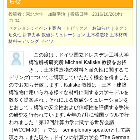
らせ
基
礎』
投稿者
東北大学 加藤準治
|
投稿日時
2016/10/26(水)
講
21:04
座
セクション
イベント案内
|
トピックス
お知らせ
|
タグ
の
耐久性
計算力学
数値シミュレーション
土木構造物
土木材料
ご
材料モデリング
ドイツ
案
この度は，ドイツ国立ドレスデン工科大学
内
構造解析研究所 Michael Kaliske 教授をお招
の
きし，土木構造物の材料と耐久性に関するモ
デリングについてご講演していただく機会を得ました
のでお知らせ致します．Kaliske 教授は，土木・建築
構造物に用いられる様々な材料に関する力学モデルを
数多く提案され，それによる数値シミュレーションを
とおして，構造の安全性および信頼性を評価する手法
の研究を行われています. 今年の7月に韓国ソウルで行
われました「第12回計算力学に関する世界会議
（WCCM-XII）」では，semi-plenary speakerとして講
演され，また現在，ドイツの計算力学会 “The German