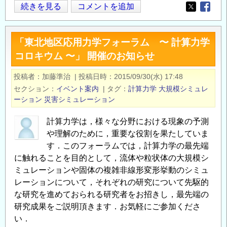
第
続きを見る
コメントを追加
Opens in
Opens
２
回
「東北地区応用力学フォーラム 〜 計算力学
東
コロキウム 〜」 開催のお知らせ
北
地
投稿者
加藤準治
|
投稿日時
2015/09/30(水) 17:48
区
セクション
イベント案内
|
タグ
計算力学
大規模シミュレ
応
ーション
災害シミュレーション
用
力
計算力学は，様々な分野における現象の予測
学
や理解のために，重要な役割を果たしていま
フ
す．このフォーラムでは，計算力学の最先端
に触れることを目的として，流体や粒状体の大規模シ
ォ
ミュレーションや固体の複雑非線形変形挙動のシミュ
ー
レーションについて，それぞれの研究について先駆的
ラ
な研究を進めておられる研究者をお招きし，最先端の
ム
研究成果をご説明頂きます．お気軽にご参加くださ
「土
い．
木