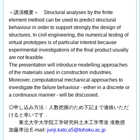
＜講演概要＞ Structural analyses by the finite
element method can be used to predict structural
behaviour in order to support strongly the design of
structures. In civil engineering, the numerical testing of
virtual prototypes is of particular interest because
experimental investigations of the final product usually
are not feasible.
The presentation will introduce modelling approaches
of the materials used in construction industries.
Moreover, computational mechanical approaches to
investigate the failure behaviour - either in a discrete or
a continuous manner - will be discussed.
◎申し込み方法：人数把握のため下記まで連絡いただ
けると幸いです．
東北大学大学院工学研究科土木工学専攻 准教授
加藤準治 E-mail:
junji.kato.a5@tohoku.ac.jp