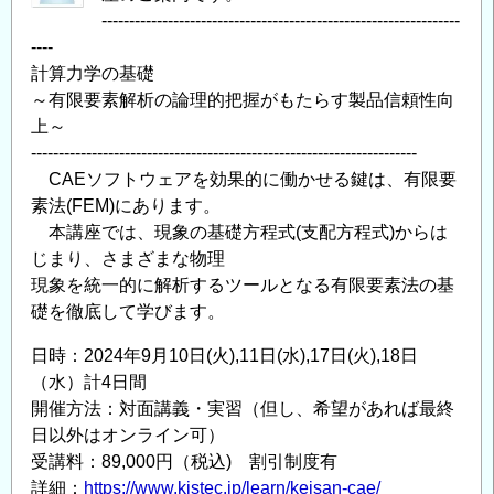
-----------------------------------------------------------------
礎」
----
コ
計算力学の基礎
ー
～有限要素解析の論理的把握がもたらす製品信頼性向
ス
上～
ー
----------------------------------------------------------------------
有
CAEソフトウェアを効果的に働かせる鍵は、有限要
限
素法(FEM)にあります。
要
本講座では、現象の基礎方程式(支配方程式)からは
素
じまり、さまざまな物理
解
現象を統一的に解析するツールとなる有限要素法の基
析
礎を徹底して学びます。
の
日時：2024年9月10日(火),11日(水),17日(火),18日
論
（水）計4日間
理
開催方法：対面講義・実習（但し、希望があれば最終
的
日以外はオンライン可）
把
受講料：89,000円（税込) 割引制度有
握
詳細：
https://www.kistec.jp/learn/keisan-cae/
が