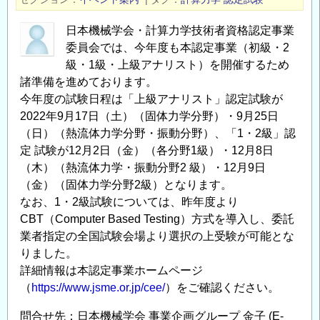
内
（「計
日本機械学会・計算力学技術者資格認定事業
算
委員会では、今年度も本認定事業（初級・2
力
級・1級・上級アナリスト）を開催するため
諸準備を進めております。
学
今年度の試験日程は「上級アナリスト」認定試験が
の
2022年9月17日（土）（固体力学分野）・9月25日
基
（日）（熱流体力学分野・振動分野）、「1・2級」認
礎」
定 試験が12月2日（金）（各分野1級）・12月8日
コ
（木）（熱流体力学・振動分野2 級）・12月9日
ー
（金）（固体力学分野2級）となります。
ス）
なお、1・2級試験については、昨年度より
の
CBT（Computer Based Testing）方式を導入し、委託
業者指定の全国試験会場より選択の上受験が可能とな
りました。
詳細情報は本認定事業ホームページ
（
https://www.jsme.or.jp/cee/
）をご確認ください。
問合せ先：日本機械学会 事業企画グループ 金子 (E-