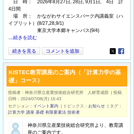
日 時： 2026年8月27日, 28日, 9月1日, 4日 計
4日間
場 所： かながわサイエンスパーク内講義室（ハ
イブリット）(8/27,28,9/1)
東京大学本郷キャンパス(9/4)
....続きを読む
KISTEC
続きを見る
コメントを追加
Opens in
Opens
教
育
KISTEC教育講座のご案内（「計算力学の基
講
礎」コース）
座
「
投稿者
神奈川県立産業技術総合研究所 人材育成部
|
投稿
計
日時
2024/07/08(月) 15:43
算
セクション
イベント案内
|
トピックス
お知らせ
|
タグ
力
計算力学
講座
基礎
有限要素法
技術者
学
神奈川県立産業技術総合研究所より、教育講
の
座のご案内です。
基