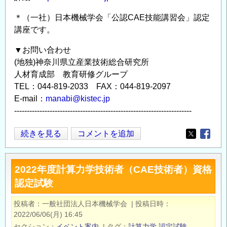
も
＊（一社）日本機械学会「公認CAE技能講習会」認定
た
講座です。
ら
▼お問い合わせ
す
(地独)神奈川県立産業技術総合研究所
製
人材育成部 教育研修グループ
品
TEL：044-819-2033 FAX：044-819-2097
信
E-mail：
manabi@kistec.jp
頼
----------------------------------------------------------------------
性
向
KISTEC
続きを見る
コメントを追加
Opens in
Opens
上
教
ー
育
の
2022年度計算力学技術者（CAE技術者）資格
講
認定試験
座
の
投稿者
一般社団法人日本機械学会
|
投稿日時
ご
2022/06/06(月) 16:45
案
セクション
イベント案内
|
タグ
計算力学
認定試験