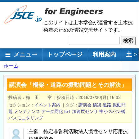
メ
イ
ン
このサイトは土木学会が運営する土木技
コ
術者のための情報交流サイトです。
ン
検
テ
索
ン
メインナビゲーション
メニュー
トップページ
利用案内
土木
>
ツ
に
パ
ホーム
移
ン
動
く
講演会「橋梁・道路の振動問題とその解決」
ず
投稿者
梅 田 章
|
投稿日時
2018/07/30(月) 15:33
セクション
イベント案内
|
タグ
講演会
橋梁
道路
振動問
題
メンテナンス
データ同化
IoT
加速度センサ
中小スパン橋
バスモニタリング
主催 特定非営利活動法人慣性センサ応用技
術研究協会