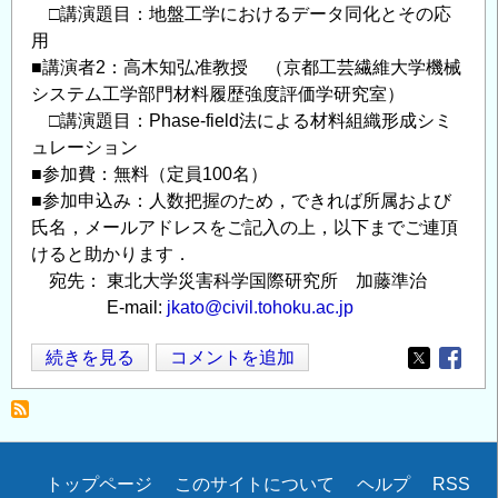
□講演題目：地盤工学におけるデータ同化とその応
用
■講演者2：高木知弘准教授 （京都工芸繊維大学機械
システム工学部門材料履歴強度評価学研究室）
□講演題目：Phase-field法による材料組織形成シミ
ュレーション
■参加費：無料（定員100名）
■参加申込み：人数把握のため，できれば所属および
氏名，メールアドレスをご記入の上，以下までご連頂
けると助かります．
宛先： 東北大学災害科学国際研究所 加藤準治
E-mail:
jkato@civil.tohoku.ac.jp
応
続きを見る
コメントを追加
Opens in
Opens
用
力
学
委
Secondary
トップページ
このサイトについて
ヘルプ
RSS
員