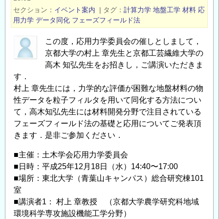
の
セクション
イベント案内
|
タグ
計算力学
地盤工学
材料
応
振
用力学
データ同化
フェーズフィールド法
動
この度，応用力学委員会の催しとしまして，
問
京都大学の村上 章先生と京都工芸繊維大学の
題
高木 知弘先生をお招きし，ご講演いただきま
と
す．
そ
村上 章先生には，力学的な評価が困難な地盤材料の物
の
性データを粒子フィルタを用いて同化する方法につい
解
て，高木知弘先生には材料開発分野で注目されている
決」
フェーズフィールド法の基礎と応用についてご発表頂
の
きます．是非ご参加ください．
■主催：土木学会応用力学委員会
■日時：平成25年12月18日（水）14:40〜17:00
■場所：東北大学（青葉山キャンパス）総合研究棟101
室
■講演者1： 村上 章教授 （京都大学農学研究科地域
環境科学専攻施設機能工学分野）