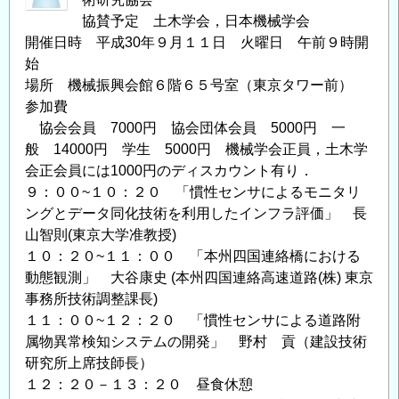
協賛予定 土木学会，日本機械学会
開催日時 平成30年９月１１日 火曜日 午前９時開
始
場所 機械振興会館６階６５号室（東京タワー前）
参加費
協会会員 7000円 協会団体会員 5000円 一
般 14000円 学生 5000円 機械学会正員，土木学
会正会員には1000円のディスカウント有り．
９：００~１０：２０ 「慣性センサによるモニタリ
ングとデータ同化技術を利用したインフラ評価」 長
山智則(東京大学准教授)
１０：２０~１１：００ 「本州四国連絡橋における
動態観測」 大谷康史 (本州四国連絡高速道路(株) 東京
事務所技術調整課長)
１１：００~１２：２０ 「慣性センサによる道路附
属物異常検知システムの開発」 野村 貢（建設技術
研究所上席技師長）
１２：２０－１３：２０ 昼食休憩