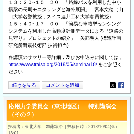
１３：２０~１５：２０ 「路線バスを利用した中小
橋梁の長期モニタリングと海外展開」 宮本文穂（山
口大学名誉教授，スイス連邦工科大学客員教授）
１５：４０~１７：００ 「簡易な車載型センシング
システムを利用した高頻度計測データによる『道路の
見守り』プロジェクトの紹介」 矢部明人 (構造計画
研究所耐震技術部 技術担当)
各講演のサマリー等詳細，及びお申込みに関しては，
https://www.traisa.org/2018/05/seminar18/
をご参照く
ださい．
講
続きを見る
コメントを追加
Opens in
Opens
演
会
応用力学委員会（東北地区） 特別講演会
「橋
（その２）
梁・
道
投稿者
東北大学 加藤準治
|
投稿日時
2013/10/04(金)
路
13:01